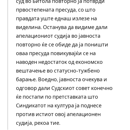
суд во Битола повторно ја потврди
првостепената пресуда, со што
правдата уште еднаш излезе на
виделина. Останува да видиме дали
апелациониот судија во јавноста
повторно ќе се обиде да ја поништи
оваа пресуда повикувајќи се на
наводен недостаток од економско
вештачење во статусно-тужбено
барање. Воедно, јавноста очекува и
одговор дали Судскиот совет конечно
ќе постапи по претставката што
Синдикатот на култура ја поднесе
против истиот овој апелационен
судија, рекоа тие.