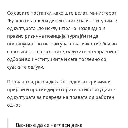
Со своите постапки, како што велат, министерот
Љутков ги довел и директорите на институциите
од културата „во исклучително незавидна и
правно ризична позиција, туркајќи ги да
постапуваат по негови упатства, иако тие беа во
спротивност со законите, одлуките на управните
одбори во институциите и сега последно со
судските одлуки.
Поради тоа, рекоа дека ќе поднесат кривични
пријави и против директорите на институциите
од културата за повреда на правата од работен
однос.
Важно е да се нагласи дека