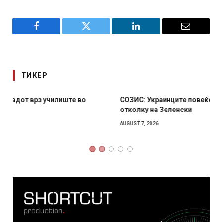
Facebook
Twitter
LinkedIn
Email
ТИКЕР
СОЗИС: Украинците повеќе им веруваат на генералите
отколку на Зеленски
AUGUST 7, 2026