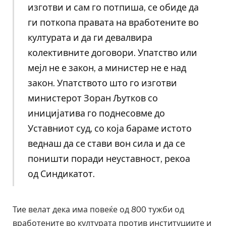
изготви и сам го потпиша, се обиде да
ги поткопа правата на вработените во
културата и да ги девалвира
колективните договори. Упатство или
мејл не е закон, а министер не е над
закон. Упатството што го изготви
министерот Зоран Љутков со
иницијатива го поднесовме до
Уставниот суд, со која бараме истото
веднаш да се стави вон сила и да се
поништи поради неуставност, рекоа
од Синдикатот.
Тие велат дека има повеќе од 800 тужби од
вработените во културата против институциите и