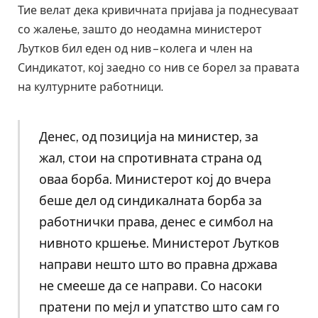
Тие велат дека кривичната пријава ја поднесуваат
со жалење, зашто до неодамна министерот
Љутков бил еден од нив – колега и член на
Синдикатот, кој заедно со нив се борел за правата
на културните работници.
Денес, од позиција на министер, за
жал, стои на спротивната страна од
оваа борба. Министерот кој до вчера
беше дел од синдикалната борба за
работнички права, денес е симбол на
нивното кршење. Министерот Љутков
направи нешто што во правна држава
не смееше да се направи. Со насоки
пратени по мејл и упатство што сам го