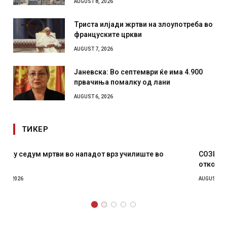
AUGUST 8, 2026
Триста илјади жртви на злоупотреба во
француските цркви
AUGUST 7, 2026
Јаневска: Во септември ќе има 4.900
првачиња помалку од лани
AUGUST 6, 2026
ТИКЕР
СОЗИС: Украинците повеќе им веруваат на генералите
отколку на Зеленски
AUGUST 7, 2026