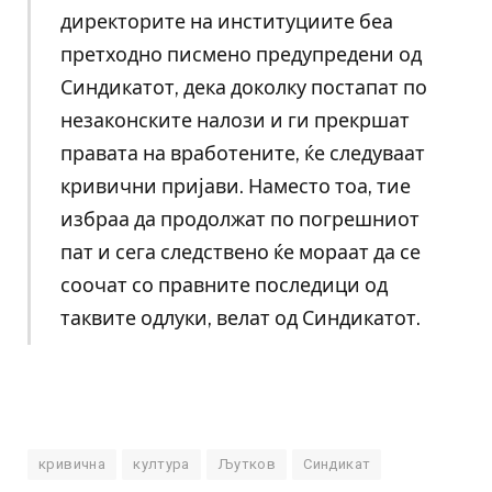
директорите на институциите беа
претходно писмено предупредени од
Синдикатот, дека доколку постапат по
незаконските налози и ги прекршат
правата на вработените, ќе следуваат
кривични пријави. Наместо тоа, тие
избраа да продолжат по погрешниот
пат и сега следствено ќе мораат да се
соочат со правните последици од
таквите одлуки, велат од Синдикатот.
кривична
култура
Љутков
Синдикат