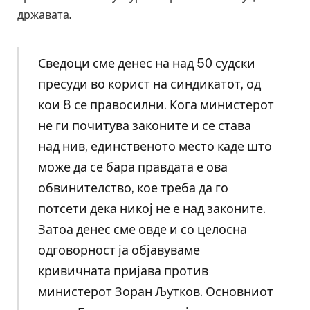
државата.
Сведоци сме денес на над 50 судски
пресуди во корист на синдикатот, од
кои 8 се правосилни. Кога министерот
не ги почитува законите и се става
над нив, единственото место каде што
може да се бара правдата е ова
обвинителство, кое треба да го
потсети дека никој не е над законите.
Затоа денес сме овде и со целосна
одговорност ја објавуваме
кривичната пријава против
министерот Зоран Љутков. Основниот