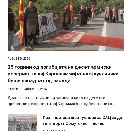
AUGUST 8, 2026
25 години од погибијата на десет армиски
резервисти кај Карпалак чиј конвој кукавички
беше нападнат од заседа
ВЕСТИ
AUGUST 8, 2026
Дваесет и пет години од загинувањето на десетте
прилепски резервисти кај Карпалак беа одбележани со…
Иран постави шест услови за САД за да
го отворат Ормутскиот теснец