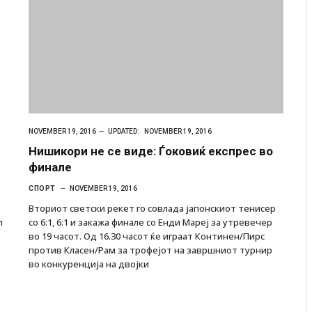
NOVEMBER 19, 2016
UPDATED:
NOVEMBER 19, 2016
Нишикори не се виде: Ѓоковиќ експрес во
финале
СПОРТ
NOVEMBER 19, 2016
Вториот светски рекет го совлада јапонскиот тенисер
л
со 6:1, 6:1 и закажа финале со Енди Мареј за утревечер
во 19 часот. Од 16.30 часот ќе играат Континен/Пирс
а нова
Уште двајца починаа од повредите во ресторан
против Класен/Рам за трофејот на завршниот турнир
во главниот град на Русуија – експлозивот бил
во конкуренција на двојки
завиткан како роденденски подарок
AUGUST 2, 2026