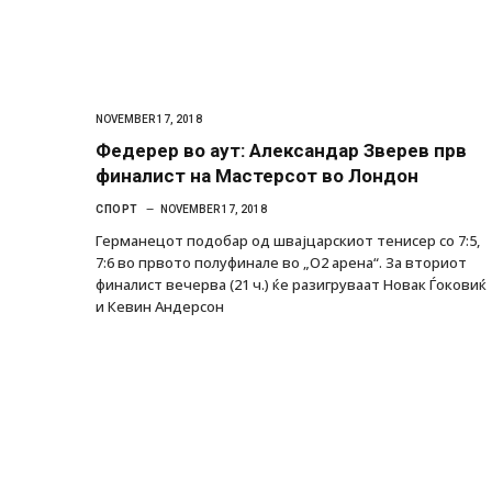
NOVEMBER 17, 2018
Федерер во аут: Александар Зверев прв
финалист на Мастерсот во Лондон
СПОРТ
NOVEMBER 17, 2018
Германецот подобар од швајцарскиот тенисер со 7:5,
7:6 во првото полуфинале во „О2 арена“. За вториот
финалист вечерва (21 ч.) ќе разигруваат Новак Ѓоковиќ
и Кевин Андерсон