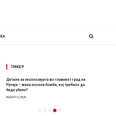
МА
ТИКЕР
Детали за експлозијата во главниот град на
Грција:
Русија – жена носела бомба, кој требало да
JULY 30, 2
биде убиен?
AUGUST 2, 2026