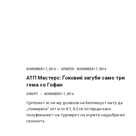
NOVEMBER 17, 2016
UPDATED:
NOVEMBER 17, 2016
АТП Мастерс: Ѓоковиќ загуби само три
гема со Гофан
СПОРТ
NOVEMBER 17, 2016
Српскиот ас не му дозволи на Белгиецот ниту да
„помириса“ сет и со 6:1, 6:2 се потврди како
полуфиналист на турнирот на осумте најдобри во
сезоната