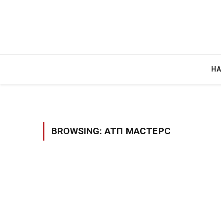
Н
BROWSING:
АТП МАСТЕРС
д зграда во
И Данска се милитарилизира – воведув
етени автомобили и
11-месечна воена
AUGUST 4, 2026