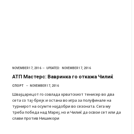
NOVEMBER 17, 2016
UPDATED:
NOVEMBER 17, 2016
АТП Мастерс: Вавринка го откажа Чилиќ
СПОРТ
NOVEMBER 17, 2016
Швајцарецот го совлада хрватскиот тенисер во два
сета со тај-брејк и остана во игра за полуфинале на
турнирот на осумте најдобри во сезоната. Сега му
треба победа над Мареј, но и Чилиќ да освои сет или да
слави против Нишикори