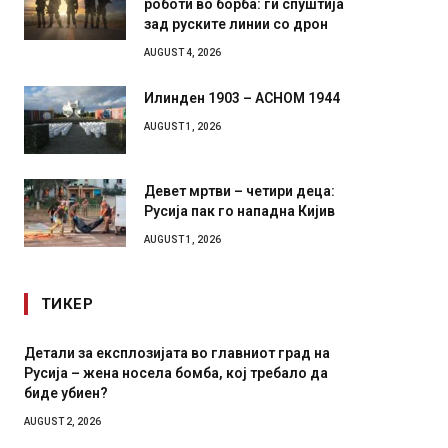
роботи во борба: ги спуштија
зад руските линии со дрон
AUGUST 4, 2026
Илинден 1903 – АСНОМ 1944
AUGUST 1, 2026
Девет мртви – четири деца:
Русија пак го нападна Кијив
AUGUST 1, 2026
ТИКЕР
Детали за експлозијата во главниот град на
Грција:
Русија – жена носела бомба, кој требало да
JULY 30, 2
биде убиен?
AUGUST 2, 2026