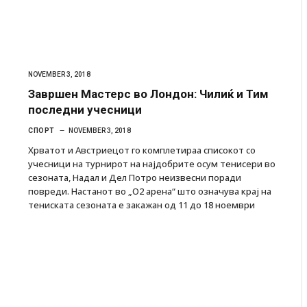
NOVEMBER 3, 2018
Завршен Мастерс во Лондон: Чилиќ и Тим
последни учесници
СПОРТ
NOVEMBER 3, 2018
Хрватот и Австриецот го комплетираа списокот со
учесници на турнирот на најдобрите осум тенисери во
сезоната, Надал и Дел Потро неизвесни поради
повреди. Настанот во „О2 арена“ што означува крај на
тениската сезоната е закажан од 11 до 18 ноември