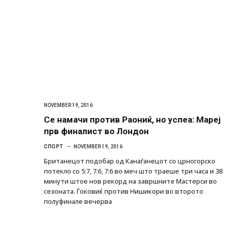
NOVEMBER 19, 2016
Се намачи против Раониќ, но успеа: Мареј
прв финалист во Лондон
СПОРТ
NOVEMBER 19, 2016
Британецот подобар од Канаѓанецот со црногорско
потекло со 5:7, 7:6, 7:6 во меч што траеше три часа и 38
минути штое нов рекорд на завршните Мастерси во
сезоната. Ѓоковиќ против Нишикори во второто
полуфинале вечерва