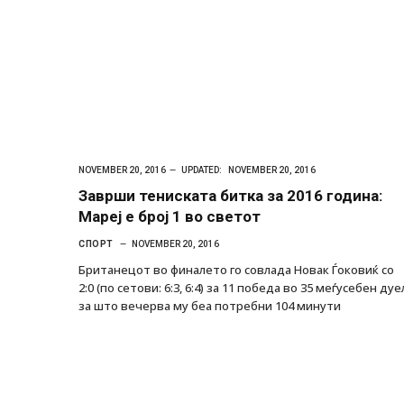
NOVEMBER 20, 2016
UPDATED:
NOVEMBER 20, 2016
Заврши тениската битка за 2016 година:
Мареј е број 1 во светот
СПОРТ
NOVEMBER 20, 2016
Британецот во финалето го совлада Новак Ѓоковиќ со
2:0 (по сетови: 6:3, 6:4) за 11 победа во 35 меѓусебен дуе
за што вечерва му беа потребни 104 минути
д зграда во
И Данска се милитарилизира – воведув
етени автомобили и
11-месечна воена
AUGUST 4, 2026