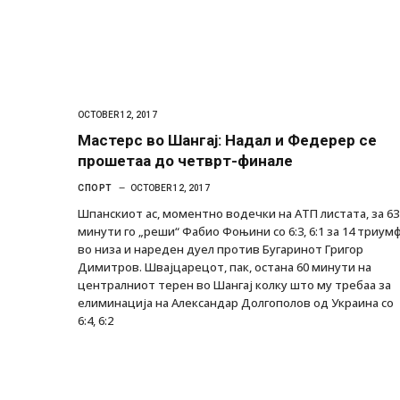
OCTOBER 12, 2017
Мастерс во Шангај: Надал и Федерер се
прошетаа до четврт-финале
СПОРТ
OCTOBER 12, 2017
Шпанскиот ас, моментно водечки на АТП листата, за 63
минути го „реши“ Фабио Фоњини со 6:3, 6:1 за 14 триум
во низа и нареден дуел против Бугаринот Григор
Димитров. Швајцарецот, пак, остана 60 минути на
централниот терен во Шангај колку што му требаа за
елиминација на Александар Долгополов од Украина со
6:4, 6:2