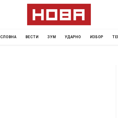
АСЛОВНА
ВЕСТИ
ЗУМ
УДАРНО
ИЗБОР
ТЕ
а нова
Уште двајца починаа од повредите во ресторан
во главниот град на Русуија – експлозивот бил
завиткан како роденденски подарок
AUGUST 2, 2026