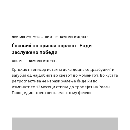
NOVEMBER 20, 2016
UPDATED:
NOVEMBER 20, 2016
Ѓоковиќ по призна поразот: Енди
заслужено победи
СПОРТ
NOVEMBER 20, 2016
Српскиот тенисер истакна дека доцна се „разбудил“ и
ф
загубил од најдобиот во светот во моментот. Во кусата
ретроспектива не изрази жалење бидејќи во
изминатите 12 месеци стигна до трофејот на Ролан
Гарос, единствен гренслем што му фалеше