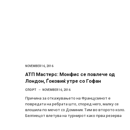
NOVEMBER 16, 2016
АТП Мастерс: Монфис се повлече од
Лондон, Ѓоковиќ утре со Гофан
СПОРТ
NOVEMBER 16, 2016
Причина за откажувањето на Французинот е
повредата на ребрата што, според него, малку се
влошила по мечот со Доминик Тим во второто коло.
Белгиецот влетува на турнирот како прва резерва