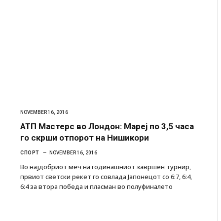
NOVEMBER 16, 2016
АТП Мастерс во Лондон: Мареј по 3,5 часа
го скрши отпорот на Нишикори
СПОРТ
NOVEMBER 16, 2016
Во најдобриот меч на годинашниот завршен турнир,
првиот светски рекет го совлада Јапонецот со 6:7, 6:4,
6:4 за втора победа и пласман во полуфиналето