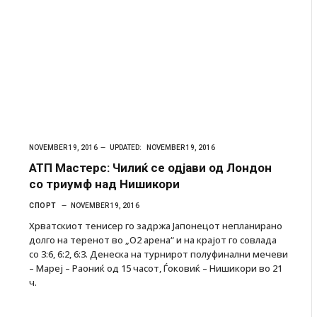
NOVEMBER 19, 2016
UPDATED:
NOVEMBER 19, 2016
АТП Мастерс: Чилиќ се одјави од Лондон
со триумф над Нишикори
СПОРТ
NOVEMBER 19, 2016
Хрватскиот тенисер го задржа Јапонецот непланирано
долго на теренот во „О2 арена“ и на крајот го совлада
со 3:6, 6:2, 6:3. Денеска на турнирот полуфинални мечеви
– Мареј – Раониќ од 15 часот, Ѓоковиќ – Нишикори во 21
ч.