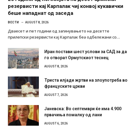
резервисти кај Карпалак чиј конвој кукавички
беше нападнат од заседа
ВЕСТИ
AUGUST 8, 2026
Дваесет и пет години од загинувањето на десетте
прилепски резервисти кај Карпалак беа одбележани со…
Иран постави шест услови за САД за да
го отворат Ормутскиот теснец
AUGUST 8, 2026
Триста илјади жртви на злоупотреба во
француските цркви
AUGUST 7, 2026
Јаневска: Во септември ќе има 4.900
првачиња помалку од лани
AUGUST 6, 2026