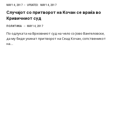
MAY 14, 2017
UPDATED:
MAY 14, 2017
Случајот со притворот на Кочан се враќа во
Кривичниот суд
ПОЛИТИКА
MAY 14, 2017
По одлуката на Врховниот суд на чело со Јово Вангеловски,
да му биде укинат притворот на Сеад Кочан, сопственикот
на…