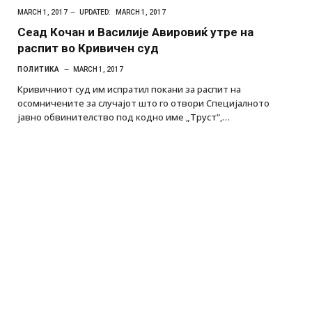
MARCH 1, 2017
UPDATED:
MARCH 1, 2017
Сеад Кочан и Василије Авировиќ утре на
распит во Кривичен суд
ПОЛИТИКА
MARCH 1, 2017
Кривичниот суд им испратил покани за распит на
осомничените за случајот што го отвори Специјалното
јавно обвинителство под кодно име „Труст“,…