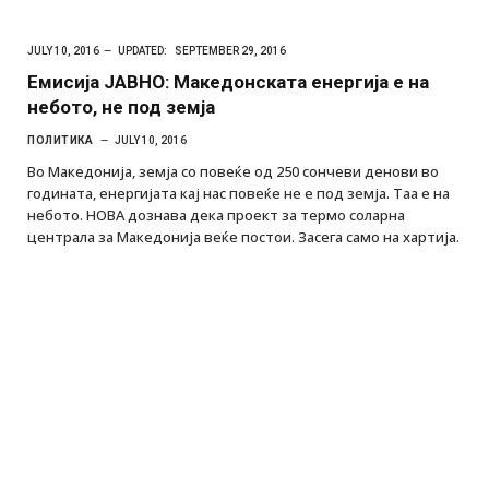
JULY 10, 2016
UPDATED:
SEPTEMBER 29, 2016
Емисија ЈАВНО: Македонската енергија е на
небото, не под земја
ПОЛИТИКА
JULY 10, 2016
Во Македонија, земја со повеќе од 250 сончеви денови во
годината, енергијата кај нас повеќе не е под земја. Тaa e на
небото. НОВА дознава дека проект за термо соларна
централа за Македонија веќе постои. Засега само на хартија.