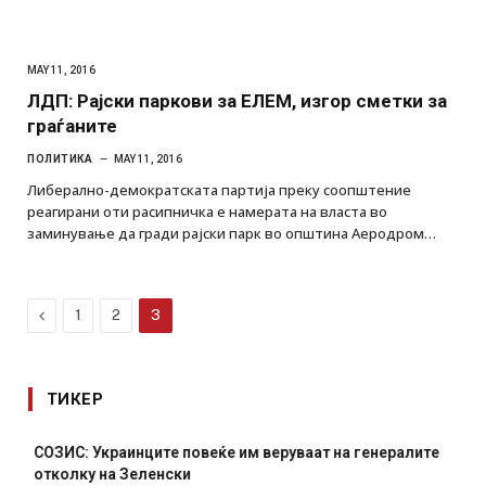
MAY 11, 2016
ЛДП: Рајски паркови за ЕЛЕМ, изгор сметки за
граѓаните
ПОЛИТИКА
MAY 11, 2016
Либерално-демократската партија преку соопштение
реагирани оти расипничка е намерата на власта во
заминување да гради рајски парк во општина Аеродром…
Previous
1
2
3
ТИКЕР
СОЗИС: Украинците повеќе им веруваат на генералите
отколку на Зеленски