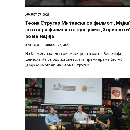
AUGUST 27, 2025
Теона Стругар Митевска со филмот „Мајка
ја отвора филмската програма „Хоризонти
во Венеција
КУЛТУРА
AUGUST 27, 2025
На 81. Меѓународен филмски фестивал во Венеција
денеска, ќе се одржи светската премиера на филмот
„МАЈКА“ (Mother) на Теона Стругар…