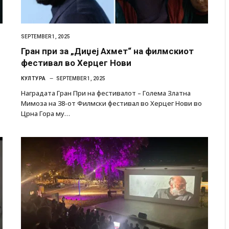
SEPTEMBER 1, 2025
Гран при за „Диџеј Ахмет“ на филмскиот
фестивал во Херцег Нови
КУЛТУРА
SEPTEMBER 1, 2025
Наградата Гран При на фестивалот – Голема Златна
Мимоза на 38-от Филмски фестивал во Херцег Нови во
Црна Гора му…