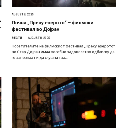
AUGUST 8, 2025
“
Почна „Преку езерото“ – филмски
“
фестивал во Дојран
ВЕСТИ
AUGUST 8, 2025
Посетителите на филмскиот фестивал „Преку езерото”
во Стар Дојран имаа посебно задоволство одблиску да
го запознаат и да слушнат за…