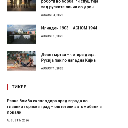
зад руските линии со дрон
AUGUST 4, 2026
Илинден 1903 – АСНОМ 1944
AUGUST 1, 2026
Девет мртви – четири деца:
Русија пак го нападна Кијив
AUGUST 1, 2026
ТИКЕР
И Данска се милитарилизира – воведува нова
Уште д
11-месечна воена
во глав
завитк
AUGUST 4, 2026
AUGUST 2,