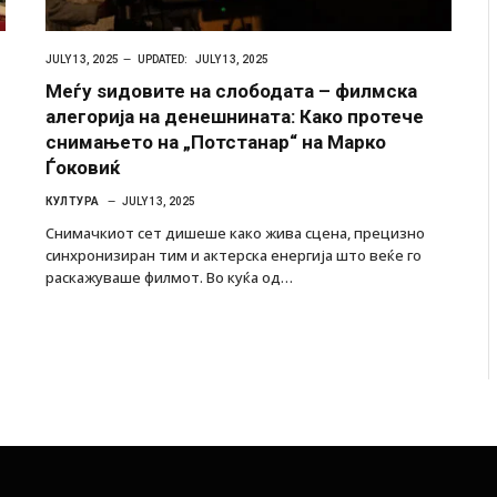
JULY 13, 2025
UPDATED:
JULY 13, 2025
Меѓу ѕидовите на слободата – филмска
алегорија на денешнината: Како протече
снимањето на „Потстанар“ на Марко
Ѓоковиќ
КУЛТУРА
JULY 13, 2025
Снимачкиот сет дишеше како жива сцена, прецизно
синхронизиран тим и актерска енергија што веќе го
раскажуваше филмот. Во куќа од…