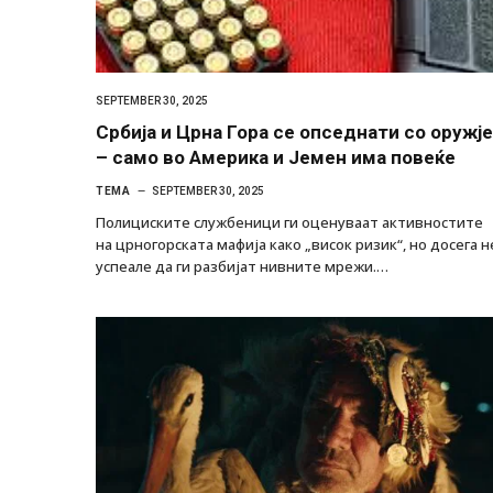
SEPTEMBER 30, 2025
Србија и Црна Гора се опседнати со оружје
– само во Америка и Јемен има повеќе
ТЕМА
SEPTEMBER 30, 2025
Полициските службеници ги оценуваат активностите
на црногорската мафија како „висок ризик“, но досега н
успеале да ги разбијат нивните мрежи.…
Грција: Горат Парос, Андрос, Калимнос,
JULY 30, 2026