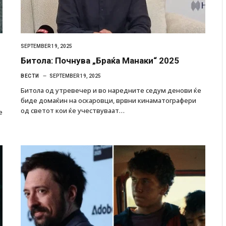
SEPTEMBER 19, 2025
Битола: Почнува „Браќа Манаки“ 2025
ВЕСТИ
SEPTEMBER 19, 2025
Битола од утревечер и во наредните седум денови ќе
биде домаќин на оскаровци, врвни кинаматографери
од светот кои ќе учествуваат…
е
 Крит, …
Рачна бомба експлодира пред зграда во
главниот српски град – оштетени автомобили и
локали
AUGUST 6, 2026