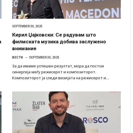
SEPTEMBER 30, 2025
Кирил Џајковски: Се радувам што
а
филмската музика добива заслужено
внимание
ВЕСТИ
SEPTEMBER 30, 2025
За да имаме успешен резултат, мора да постои
синергија меѓу режисерот и композиторот.
Композиторот ја следи визијата на режисерот и…