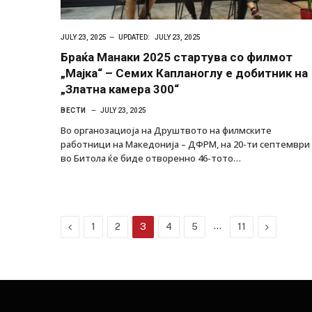
JULY 23, 2025
UPDATED:
JULY 23, 2025
Браќа Манаки 2025 стартува со филмот
„Мајка“ – Семих Капланоглу е добитник на
„Златна камера 300“
ВЕСТИ
JULY 23, 2025
Во органозациоја на Друштвото на филмските
работници на Македонија – ДФРМ, на 20-ти септември
во Битола ќе биде отворенно 46-тото…
Previous
…
Next
1
2
3
4
5
11