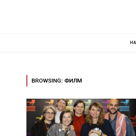
Н
BROWSING:
ФИЛМ
Грција: Горат Парос, Андрос, Калимнос,
JULY 30, 2026