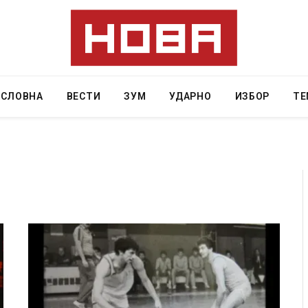
АСЛОВНА
ВЕСТИ
ЗУМ
УДАРНО
ИЗБОР
ТЕ
 Крит, …
Рачна бомба експлодира пред зграда во
главниот српски град – оштетени автомобили и
локали
AUGUST 6, 2026