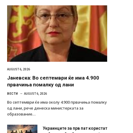
AUGUST 6, 2026
Јаневска: Во септември ќе има 4.900
првачиња помалку од лани
ВЕСТИ
AUGUST 6, 2026
Во септември ќе има околу 4.900 првачиња помалку
од лани, рече денеска министерката за
образование…
Украинците за прв пат користат
роботи во борба: ги спуштија