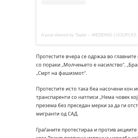
Протестите вчера се одржаа во главните
со пораки „Молчењето е насилство“, „Бра
„Смрт на фашизмот“.
Протестите исто така беа насочени кон 
транспаренти со натписи „Нема човек кој
презема без преседан мерки за да ги от
мигранти од САД.
Граѓаните протестираа и против акциите 