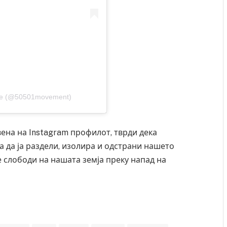
ple (@50501movement)
вена на Instagram профилот, тврди дека
 да ја раздели, изолира и одстрани нашето
е слободи на нашата земја преку напад на