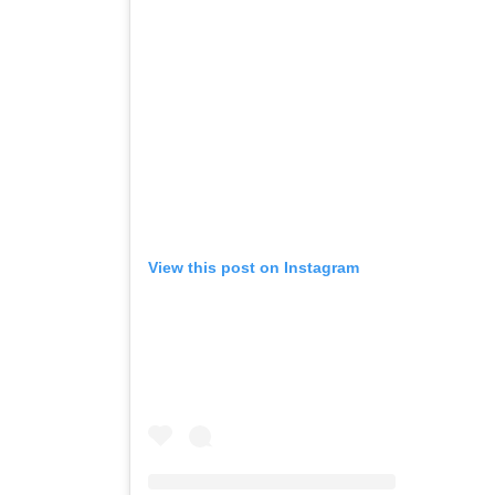
View this post on Instagram
Детали за експлозијата во главниот гр
Русија – жена носела бомба, кој треба
биде убиен?
AUGUST 2, 2026