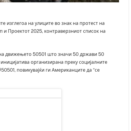
е изглегоа на улиците во знак на протест на
п и Проектот 2025, контраверзниот список на
на движењето 50501 што значи 50 држави 50
ка иницијатива организирана преку социјалните
#50501, повикувајќи ги Американците да “се