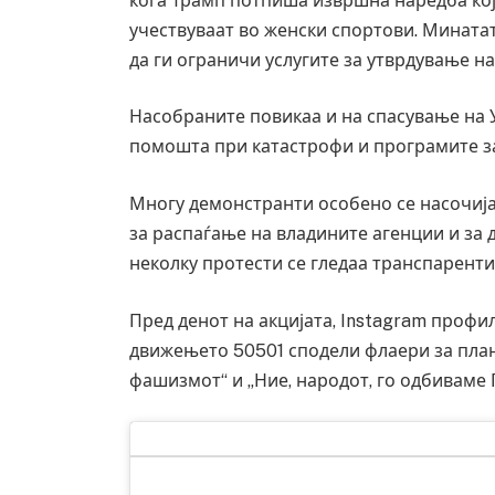
кога Трамп потпиша извршна наредба кој
учествуваат во женски спортови. Минатат
да ги ограничи услугите за утврдување на
Насобраните повикаа и на спасување на У
помошта при катастрофи и програмите за
Многу демонстранти особено се насочија
за распаѓање на владините агенции и за
неколку протести се гледаа транспаренти
Пред денот на акцијата, Instagram профи
движењето 50501 сподели флаери за план
фашизмот“ и „Ние, народот, го одбиваме 