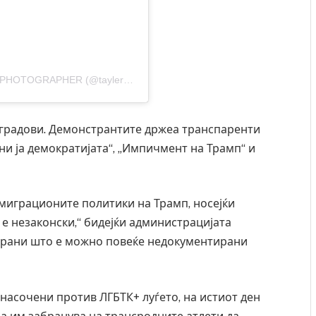
A post shared by Tayler – WEDDING | COUPLES PHOTOGRAPHER (@taylerannphotography)
 градови. Демонстрантите држеа транспаренти
ни ја демократијата“, „Импичмент на Трамп“ и
имиграционите политики на Трамп, носејќи
 е незаконски,“ бидејќи администрацијата
страни што е можно повеќе недокументирани
насочени против ЛГБТК+ луѓето, на истиот ден