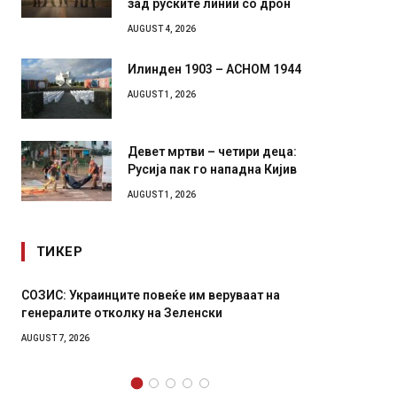
роботи во борба: ги спуштија
зад руските линии со дрон
AUGUST 4, 2026
Илинден 1903 – АСНОМ 1944
AUGUST 1, 2026
Девет мртви – четири деца:
Русија пак го нападна Кијив
AUGUST 1, 2026
ТИКЕР
Рачна бомба експлодира пред зграда во
И Данс
главниот српски град – оштетени автомобили и
11-мес
локали
AUGUST 4,
AUGUST 6, 2026