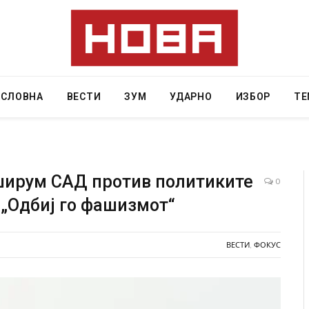
АСЛОВНА
ВЕСТИ
ЗУМ
УДАРНО
ИЗБОР
ТЕ
ширум САД против политиките
0
 „Одбиј го фашизмот“
ад на
СОЗИС: Украинците повеќе им веруваат на
ло да
генералите отколку на Зеленски
ВЕСТИ
,
ФОКУС
AUGUST 7, 2026