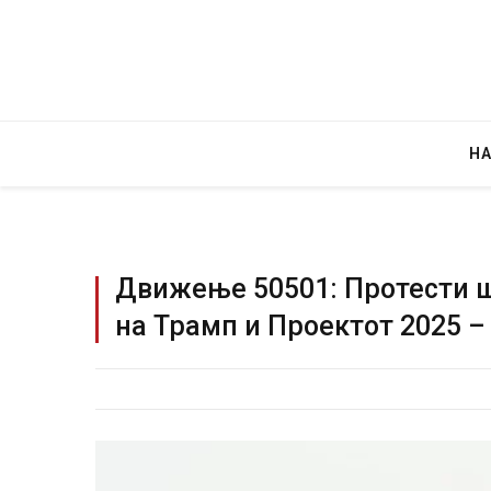
Н
Движење 50501: Протести 
на Трамп и Проектот 2025 –
Детали за експлозијата во главниот гр
Русија – жена носела бомба, кој треба
биде убиен?
AUGUST 2, 2026