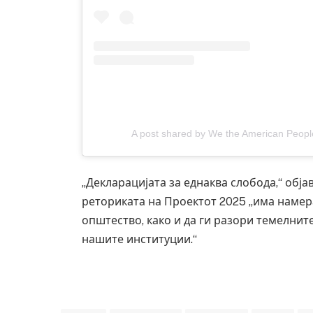
A post shared by We the American Peo
„Декларацијата за еднаква слобода,“ обја
реториката на Проектот 2025 „има намера
општество, како и да ги разори темелнит
нашите институции.“