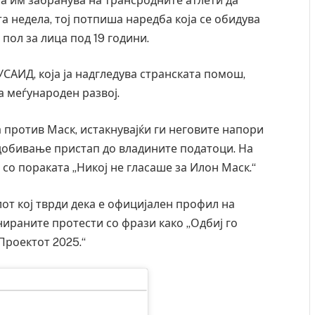
а им забранува на трансродните атлети да
а недела, тој потпиша наредба која се обидува
 пол за лица под 19 години.
САИД, која ја надгледува странската помош,
 меѓународен развој.
 против Маск, истакнувајќи ги неговите напори
 добивање пристап до владините податоци. На
 со пораката „Никој не гласаше за Илон Маск.“
лот кој тврди дека е официјален профил на
ираните протести со фрази како „Одбиј го
Проектот 2025.“