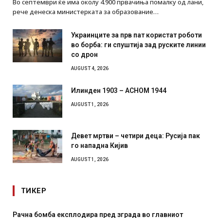
Во септември ќе има околу 4.900 првачиња помалку од лани,
рече денеска министерката за образование…
Украинците за прв пат користат роботи
во борба: ги спуштија зад руските линии
со дрон
AUGUST 4, 2026
Илинден 1903 – АСНОМ 1944
AUGUST 1, 2026
Девет мртви – четири деца: Русија пак
го нападна Кијив
AUGUST 1, 2026
ТИКЕР
Рачна бомба експлодира пред зграда во главниот
И Д