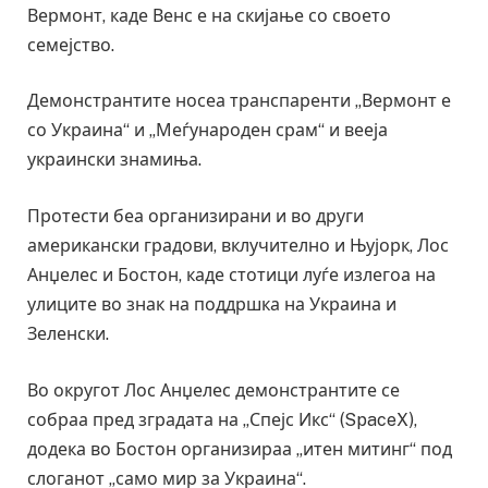
Вермонт, каде Венс е на скијање со своето
семејство.
Демонстрантите носеа транспаренти „Вермонт е
со Украина“ и „Меѓународен срам“ и вееја
украински знамиња.
Протести беа организирани и во други
американски градови, вклучително и Њујорк, Лос
Анџелес и Бостон, каде стотици луѓе излегоа на
улиците во знак на поддршка на Украина и
Зеленски.
Во округот Лос Анџелес демонстрантите се
собраа пред зградата на „Спејс Икс“ (SpaceX),
додека во Бостон организираа „итен митинг“ под
слоганот „само мир за Украина“.