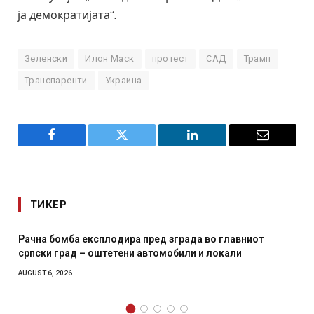
ја демократијата“.
Зеленски
Илон Маск
протест
САД
Трамп
Транспаренти
Украина
Facebook
Twitter
LinkedIn
Email
ТИКЕР
сплодира пред зграда во главниот
И Данска се милита
оштетени автомобили и локали
месечна воена
AUGUST 4, 2026