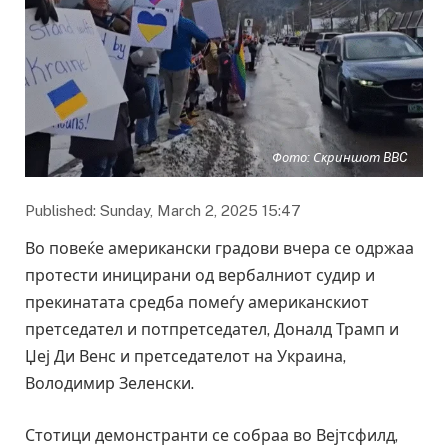
Фото: Скриншот BBC
Published: Sunday, March 2, 2025 15:47
Во повеќе американски градови вчера се одржаа
протести иницирани од вербалниот судир и
прекинатата средба помеѓу американскиот
претседател и потпретседател, Доналд Трамп и
Џеј Ди Венс и претседателот на Украина,
Володимир Зеленски.
Стотици демонстранти се собраа во Вејтсфилд,