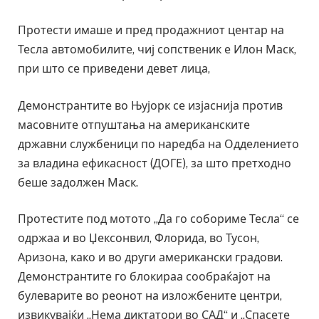
Протести имаше и пред продажниот центар на
Тесла автомобилите, чиј сопственик е Илон Маск,
при што се приведени девет лица,
Демонстрантите во Њујорк се изјаснија против
масовните отпуштања на американските
државни службеници по наредба на Одделението
за владина ефикасност (ДОГЕ), за што претходно
беше задолжен Маск.
Протестите под мотото „Да го собориме Тесла“ се
одржаа и во Џексонвил, Флорида, во Тусон,
Аризона, како и во други американски градови.
Демонстрантите го блокираа сообраќајот на
булеварите во реонот на изложбените центри,
извикувајќи „Нема диктатори во САД“ и „Спасете