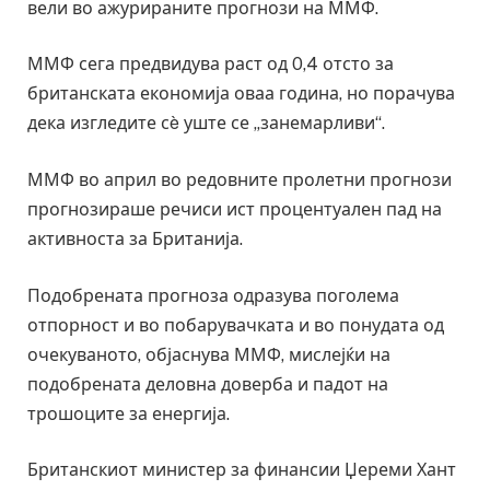
вели во ажурираните прогнози на ММФ.
ММФ сега предвидува раст од 0,4 отсто за
британската економија оваа година, но порачува
дека изгледите сè уште се „занемарливи“.
ММФ во април во редовните пролетни прогнози
прогнозираше речиси ист процентуален пад на
активноста за Британија.
Подобрената прогноза одразува поголема
отпорност и во побарувачката и во понудата од
очекуваното, објаснува ММФ, мислејќи на
подобрената деловна доверба и падот на
трошоците за енергија.
Британскиот министер за финансии Џереми Хант