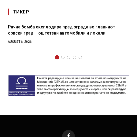
ТИКЕР
одира пред зграда во главниот
И Данска се милитарил
етени автомобили и локали
месечна воена
AUGUST 4, 2026