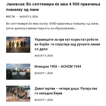
Јаневска: Во септември ќе има 4.900 првачиња
помалку од лани
ВЕСТИ
AUGUST 6, 2026
Во септември ќе има околу 4.900 првачиња помалку од лани,
рече денеска министерката за образование…
Украинците за прв пат користат роботи
во борба: ги спуштија зад руските линии
со дрон
AUGUST 4, 2026
Илинден 1903 – АСНОМ 1944
AUGUST 1, 2026
Девет мртви – четири деца: Русија пак
го нападна Кијив
AUGUST 1, 2026