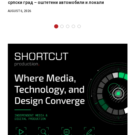
били и локали
месечна воена
AUGUST 4, 2026