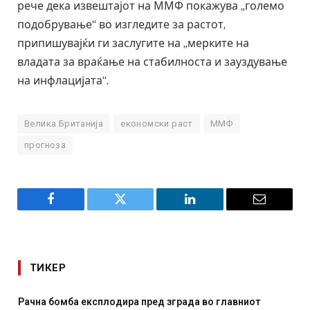
рече дека извештајот на ММФ покажува „големо
подобрување“ во изгледите за растот,
припишувајќи ги заслугите на „мерките на
владата за враќање на стабилноста и зауздување
на инфлацијата“.
Велика Британија
економски раст
ММФ
прогноза
Facebook
Twitter
LinkedIn
Email
ТИКЕР
града во главниот
И Данска се милитарилизира – вове