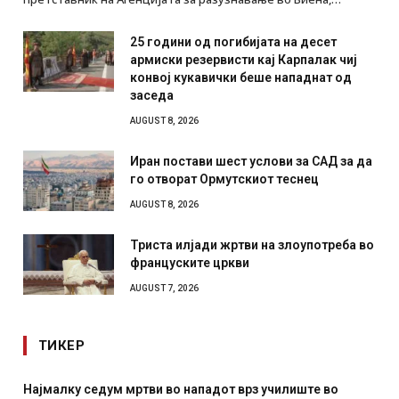
25 години од погибијата на десет
армиски резервисти кај Карпалак чиј
конвој кукавички беше нападнат од
заседа
AUGUST 8, 2026
Иран постави шест услови за САД за да
го отворат Ормутскиот теснец
AUGUST 8, 2026
Триста илјади жртви на злоупотреба во
француските цркви
AUGUST 7, 2026
ТИКЕР
СОЗИС: Украинците повеќе им веруваат на генералите