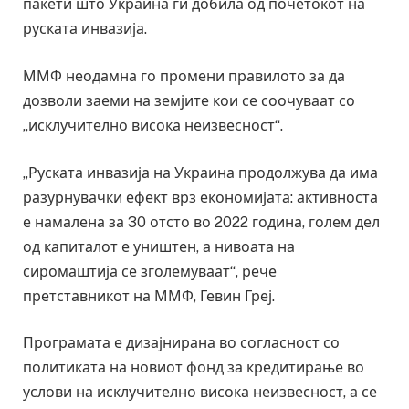
пакети што Украина ги добила од почетокот на
руската инвазија.
ММФ неодамна го промени правилото за да
дозволи заеми на земјите кои се соочуваат со
„исклучително висока неизвесност“.
„Руската инвазија на Украина продолжува да има
разурнувачки ефект врз економијата: активноста
е намалена за 30 отсто во 2022 година, голем дел
од капиталот е уништен, а нивоата на
сиромаштија се зголемуваат“, рече
претставникот на ММФ, Гевин Греј.
Програмата е дизајнирана во согласност со
политиката на новиот фонд за кредитирање во
услови на исклучително висока неизвесност, а се