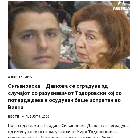
AUGUST 9, 2026
Сиљановска – Давкова се оградува од
случајот со разузнавачот Тодоровски кој со
потврда дека е осудуван беше испратен во
Виена
ВЕСТИ
AUGUST 9, 2026
Претседателката Гордана Сиљановска-Давкова се оградува
од именувањето на разузнавачот Киро Тодоровски за
претставник на Агенцијата за разузнавање во Виена,…