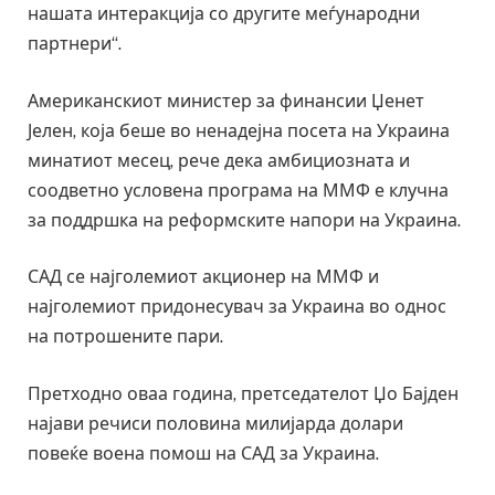
нашата интеракција со другите меѓународни
партнери“.
Американскиот министер за финансии Џенет
Јелен, која беше во ненадејна посета на Украина
минатиот месец, рече дека амбициозната и
соодветно условена програма на ММФ е клучна
за поддршка на реформските напори на Украина.
САД се најголемиот акционер на ММФ и
најголемиот придонесувач за Украина во однос
на потрошените пари.
Претходно оваа година, претседателот Џо Бајден
најави речиси половина милијарда долари
повеќе воена помош на САД за Украина.