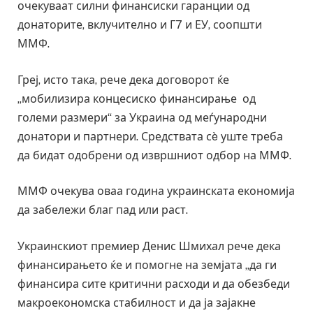
очекуваат силни финансиски гаранции од
донаторите, вклучително и Г7 и ЕУ, соопшти
ММФ.
Греј, исто така, рече дека договорот ќе
„мобилизира концесиско финансирање од
големи размери“ за Украина од меѓународни
донатори и партнери. Средствата сè уште треба
да бидат одобрени од извршниот одбор на ММФ.
ММФ очекува оваа година украинската економија
да забележи благ пад или раст.
Украинскиот премиер Денис Шмихал рече дека
финансирањето ќе и помогне на земјата „да ги
финансира сите критични расходи и да обезбеди
макроекономска стабилност и да ја зајакне