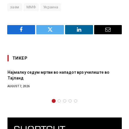
заем
ММФ
Украина
Facebook
Twitter
LinkedIn
Email
ТИКЕР
СОЗИС: Украинците повеќе им веруваат на генералите
отколку на Зеленски
AUGUST 7, 2026