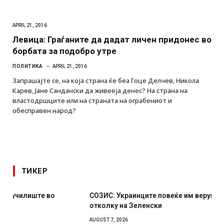
APRIL 21, 2016
Левица: Граѓаните да дадат личен придонес во
борбата за подобро утре
ПОЛИТИКА
APRIL 21, 2016
Запрашајте се, на која страна ќе беа Гоце Делчев, Никола
Карев, Јане Сандански да живееја денес? На страна на
властодршците или на страната на ограбениот и
обесправен народ?
ТИКЕР
СОЗИС: Украинците повеќе им веруваат на генералите
отколку на Зеленски
AUGUST 7, 2026