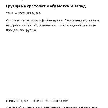
Грузија на крстопат меѓу Исток и Запад
ТЕМА
DECEMBER 24, 2024
Опозициските лидери ја обвинуваат Русија дека му помага
на „Грузискиот сон“ да донесе кошмар во демократските
процеси во Грузија.
SEPTEMBER 3, 2021
UPDATED:
SEPTEMBER 3, 2021
(Видео) Битка за Панџшир: Тотална офанзива