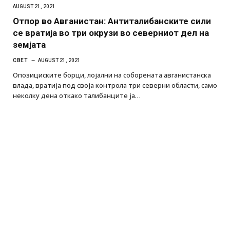
AUGUST 21, 2021
Отпор во Авганистан: Антиталибанските сили
се вратија во три окрузи во северниот дел на
земјата
СВЕТ
AUGUST 21, 2021
Опозициските борци, лојални на соборената авганистанска
влада, вратија под своја контрола три северни области, само
неколку дена откако талибанците ја…