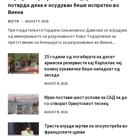
потврда дека е осудуван беше испратен во
Виена
ВЕСТИ
AUGUST 9, 2026
Претседателката Гордана Сиљановска-Давкова се оградува
од именувањето на разузнавачот Киро Тодоровски за
претставник на Агенцијата за разузнавање во Виена,…
25 години од погибијата на десет
армиски резервисти кај Карпалак чиј
конвој кукавички беше нападнат од
заседа
AUGUST 8, 2026
Иран постави шест услови за САД за да
го отворат Ормутскиот теснец
AUGUST 8, 2026
Триста илјади жртви на злоупотреба во
француските цркви