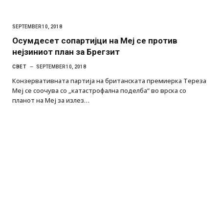
SEPTEMBER 10, 2018
Осумдесет сопартијци на Меј се против
нејзиниот план за Брегзит
СВЕТ
SEPTEMBER 10, 2018
Конзервативната партија на британската премиерка Тереза
​​Меј се соочува со „катастрофална поделба“ во врска со
планот на Меј за излез…