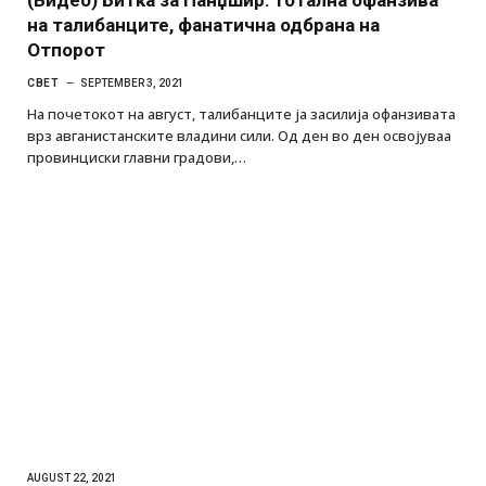
на талибанците, фанатична одбрана на
Отпорот
СВЕТ
SEPTEMBER 3, 2021
На почетокот на август, талибанците ја засилија офанзивата
врз авганистанските владини сили. Од ден во ден освојуваа
провинциски главни градови,…
AUGUST 22, 2021