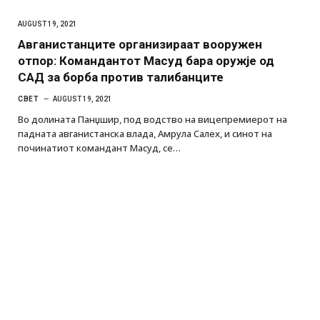
AUGUST 19, 2021
Авганистанците организираат вооружен
отпор: Командантот Масуд бара оружје од
САД за борба против талибанците
СВЕТ
AUGUST 19, 2021
Во долината Панџшир, под водство на вицепремиерот на
падната авганистанска влада, Амрула Салех, и синот на
починатиот командант Масуд, се…