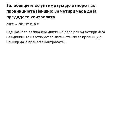
Талибанците со ултиматум до отпорот во
провинцијата Паншир: За четири часа да ја
предадете контролата
СВЕТ
AUGUST 22, 2021
Радикалното талибанско движење даде рок од четири часа
на единиците на отпорот во авганистанската провинција
Паншир да ја пренесат контролата…