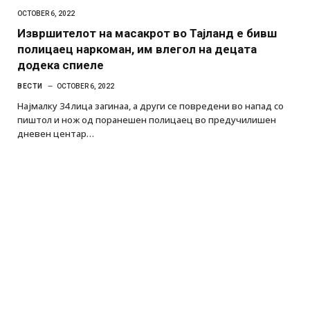
OCTOBER 6, 2022
Извршителот на масакрот во Тајланд е бивш
полицаец наркоман, им влегол на децата
додека спиеле
ВЕСТИ
OCTOBER 6, 2022
Најмалку 34 лица загинаа, а други се повредени во напад со
пиштол и нож од поранешен полицаец во предучилишен
дневен центар…