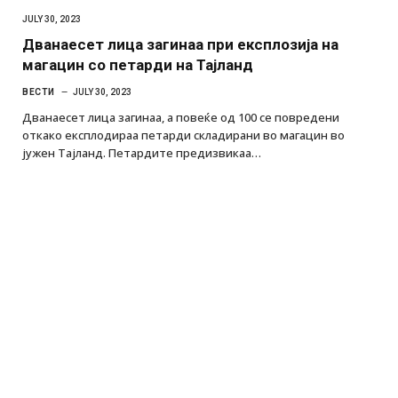
JULY 30, 2023
Дванаесет лица загинаа при експлозија на
магацин со петарди на Тајланд
ВЕСТИ
JULY 30, 2023
Дванаесет лица загинаа, а повеќе од 100 се повредени
откако експлодираа петарди складирани во магацин во
јужен Тајланд. Петардите предизвикаа…