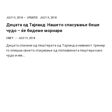
JULY 19, 2018
UPDATED:
JULY 19, 2018
Децата од Тајланд: Нашето спасување беше
чудо – ќе бидеме морнари
СВЕТ
JULY 19, 2018
Децата спасени од пештерата од Тајланд и нивниот тренер
го опишаа своето спасување од поплавената пештера како
чудо и им…