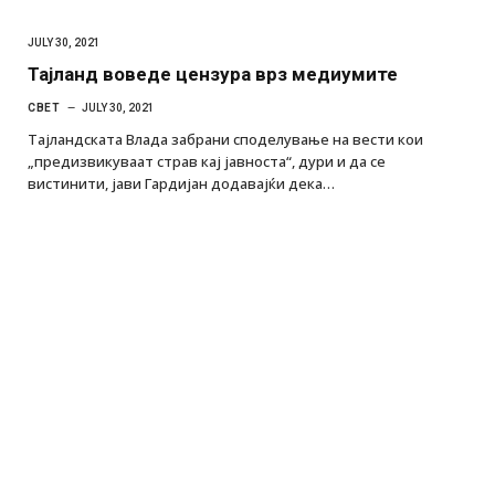
JULY 30, 2021
Тајланд воведе цензура врз медиумите
СВЕТ
JULY 30, 2021
Тајландската Влада забрани споделување на вести кои
„предизвикуваат страв кај јавноста“, дури и да се
вистинити, јави Гардијан додавајќи дека…