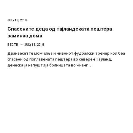
JULY 18, 2018
Спасените деца од тајландската пештера
заминаа дома
ВЕСТИ
JULY 18, 2018
Дванаесетте момчиња и нивниот фудбалски тренер кои беа
спасени од поплавената пештера во северен Тајланд,
денеска ја напуштија болницата во Чианг…