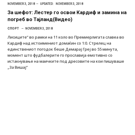
NOVEMBER 3, 2018
UPDATED:
NOVEMBER 3, 2018
За шефот: Лестер го освои Кардиф и замина на
погреб во Тајланд(Видео)
СПОРТ
NOVEMBER 3, 2018
Лисиците“ во рамки на 11 коло во Премиерлигата славеа во
Кардиф над истоимениот домаќин со 1:0. Стрелец на
единствениот погодок беше Демарај Греј во 55 минута,
момент што фудбалерите го прославија емотивно со
истакнување на маичките под дресовите на кои пишуваше
„За Вишај“