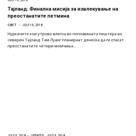
JULY 10, 2018
Тајланд: Финална мисија за извлекување на
преостанатите петмина
СВЕТ
JULY 10, 2018
Нуркачите кои утрово влегоа во поплавената пештера во
северен Тајланд Там Луанг планираат денеска да ги спасат
преостанатите четири момчиња…
JULY 9, 2018
UPDATED:
JULY 9, 2018