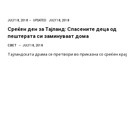
JULY 18, 2018
UPDATED:
JULY 18, 2018
Среќен ден за Тајланд: Спасените деца од
пештерата си заминуваат дома
СВЕТ
JULY 18, 2018
Тајландската драма се претвори во приказна со среќен крај