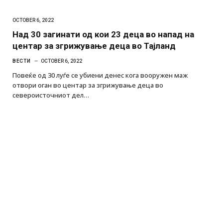
OCTOBER 6, 2022
Над 30 загинати од кои 23 деца во напад на
центар за згрижување деца во Тајланд
ВЕСТИ
OCTOBER 6, 2022
Повеќе од 30 луѓе се убиени денес кога вооружен маж
отвори оган во центар за згрижување деца во
североисточниот дел…