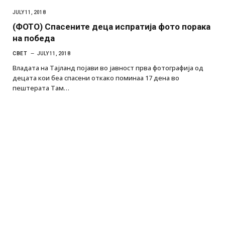
JULY 11, 2018
(ФОТО) Спасените деца испратија фото порака
на победа
СВЕТ
JULY 11, 2018
Владата на Тајланд појави во јавност прва фотографија од
децата кои беа спасени откако поминаа 17 дена во
пештерата Там…