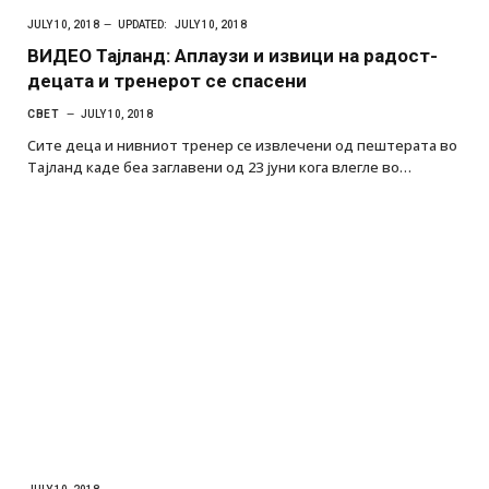
JULY 10, 2018
UPDATED:
JULY 10, 2018
ВИДЕО Тајланд: Аплаузи и извици на радост-
децата и тренерот се спасени
СВЕТ
JULY 10, 2018
Сите деца и нивниот тренер се извлечени од пештерата во
Тајланд каде беа заглавени од 23 јуни кога влегле во…