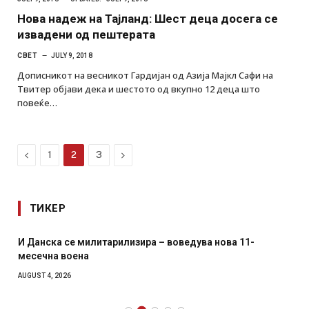
Нова надеж на Тајланд: Шест деца досега се
извадени од пештерата
СВЕТ
JULY 9, 2018
Дописникот на весникот Гардијан од Азија Мајкл Сафи на
Твитер објави дека и шестото од вкупно 12 деца што
повеќе…
Previous
Next
1
2
3
ТИКЕР
И Данска се милитарилизира – воведува нова 11-
месечна воена
AUGUST 4, 2026