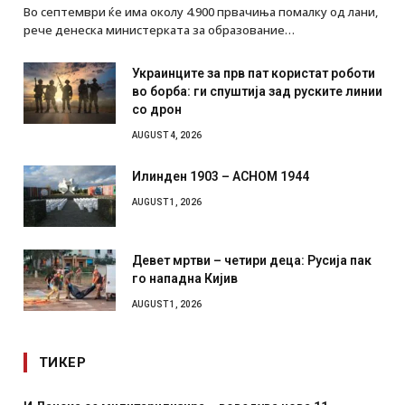
Во септември ќе има околу 4.900 првачиња помалку од лани,
рече денеска министерката за образование…
Украинците за прв пат користат роботи
во борба: ги спуштија зад руските линии
со дрон
AUGUST 4, 2026
Илинден 1903 – АСНОМ 1944
AUGUST 1, 2026
Девет мртви – четири деца: Русија пак
го нападна Кијив
AUGUST 1, 2026
ТИКЕР