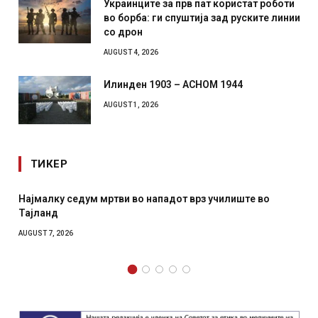
Украинците за прв пат користат роботи
во борба: ги спуштија зад руските линии
со дрон
AUGUST 4, 2026
Илинден 1903 – АСНОМ 1944
AUGUST 1, 2026
ТИКЕР
лиште во
СОЗИС: Украинците повеќе им веруваат на ген
отколку на Зеленски
AUGUST 7, 2026