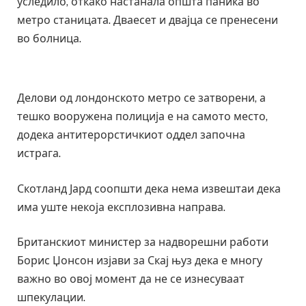
уследило, откако настанала општа паника во
метро станицата. Дваесет и двајца се пренесени
во болница.
Делови од лондонското метро се затворени, а
тешко вооружена полиција е на самото место,
додека антитерорстичкиот оддел започна
истрага.
Скотланд Јард соопшти дека нема извештаи дека
има уште некоја експлозивна направа.
Британскиот министер за надворешни работи
Борис Џонсон изјави за Скај њуз дека е многу
важно во овој момент да не се изнесуваат
шпекулации.