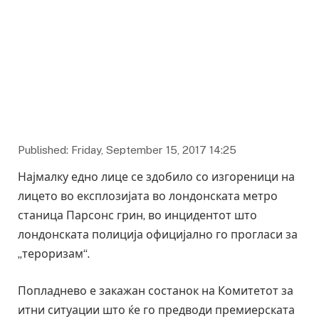
Published: Friday, September 15, 2017 14:25
Најмалку едно лице се здобило со изгореници на
лицето во експлозијата во лондонската метро
станица Парсонс грин, во инцидентот што
лондонската полиција официјално го прогласи за
„тероризам“.
Попладнево е закажан состанок на Комитетот за
итни ситуации што ќе го предводи премиерската