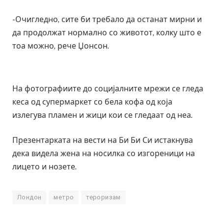
-Очигледно, сите би требало да останат мирни и
да продолжат нормално со животот, колку што е
тоа можно, рече Џонсон.
На фотографиите до социјалните мрежи се гледа
кеса од супермаркет со бела кофа од која
излегува пламен и жици кои се гледаат од неа.
Презентарката на вести на Би Би Си истакнува
дека видела жена на носилка со изгореници на
лицето и нозете.
Лондон
метро
тероризам