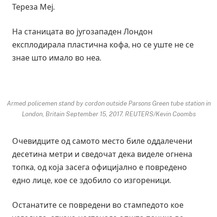
Тереза Меј.
На станицата во југозападен Лондон
експлодирала пластична кофа, но се уште не се
знае што имало во неа.
Armed policemen stand by cordon outside Parsons Green tube station in
London, Britain September 15, 2017. REUTERS/Kevin Coombs
Очевидците од самото место биле оддалечени
десетина метри и сведочат дека виделе огнена
топка, од која засега официјално е повредено
едно лице, кое се здобило со изгореници.
Останатите се повредени во стампедото кое