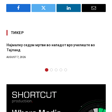
Facebook
Twitter
LinkedIn
Email
ТИКЕР
СОЗИС: Украинците повеќе им веруваат на генералите
отколку на Зеленски
AUGUST 7, 2026