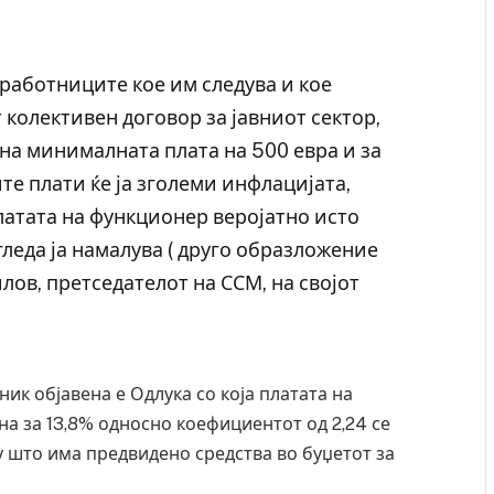
 работниците кое им следува и кое
колективен договор за јавниот сектор,
на минималната плата на 500 евра и за
те плати ќе ја зголеми инфлацијата,
латата на функционер веројатно исто
гледа ја намалува ( друго образложение
ов, претседателот на ССМ, на својот
ник објавена е Одлука со која платата на
а за 13,8% односно коефициентот од 2,24 се
ку што има предвидено средства во буџетот за