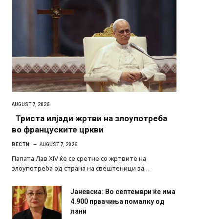
AUGUST 7, 2026
Триста илјади жртви на злоупотреба
во француските цркви
ВЕСТИ
AUGUST 7, 2026
Папата Лав XIV ќе се сретне со жртвите на
злоупотреба од страна на свештеници за…
Јаневска: Во септември ќе има
4.900 првачиња помалку од
лани