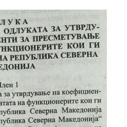
ресторан
Најмалку седум мртви во нападот врз училиште
ивот бил
во Тајланд
AUGUST 7, 2026