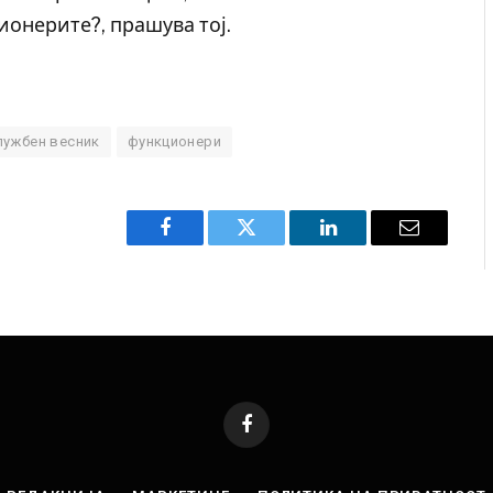
ионерите?, прашува тој.
лужбен весник
функционери
Facebook
Twitter
LinkedIn
Email
Facebook