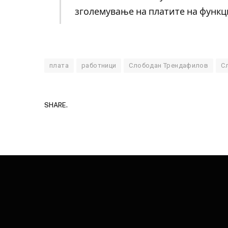
зголемување на платите на функц
плата
работници
Слободан Трендафилов
С
SHARE.