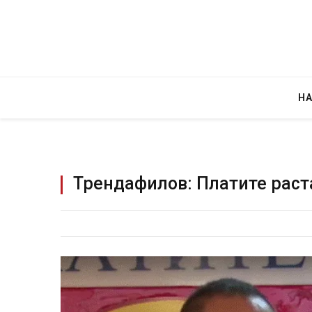
Н
Трендафилов: Платите раста
Уште двајца починаа од повредите во 
во главниот град на Русуија – експлоз
завиткан како роденденски подарок
AUGUST 2, 2026