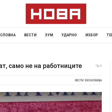
АСЛОВНА
ВЕСТИ
ЗУМ
УДАРНО
ИЗБОР
ТЕ
т, само не на работниците
0
ресторан
Најмалку седум мртви во нападот врз училиште
ВЕСТИ
,
ЕКОНОМИЈА
ивот бил
во Тајланд
AUGUST 7, 2026