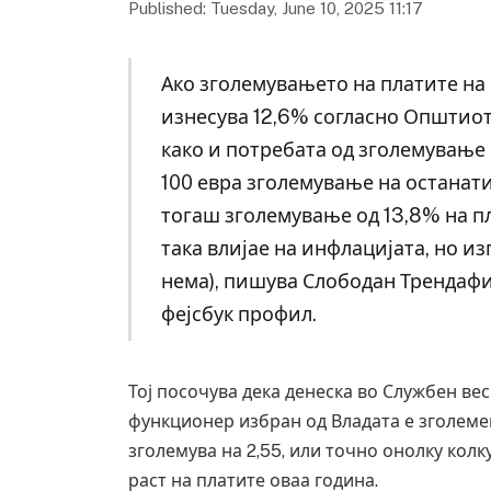
Published: Tuesday, June 10, 2025 11:17
Ако зголемувањето на платите на
изнесува 12,6% согласно Општиот 
како и потребата од зголемување 
100 евра зголемување на останати
тогаш зголемување од 13,8% на п
така влијае на инфлацијата, но из
нема), пишува Слободан Трендафил
фејсбук профил.
Тој посочува дека денеска во Службен вес
функционер избран од Владата е зголемен
зголемува на 2,55, или точно онолку кол
раст на платите оваа година.