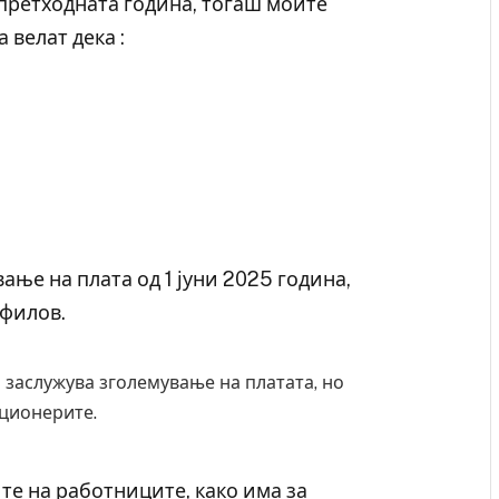
претходната година, тогаш моите
велат дека :
ање на плата од 1 јуни 2025 година,
афилов.
 заслужува зголемување на платата, но
кционерите.
те на работниците, како има за