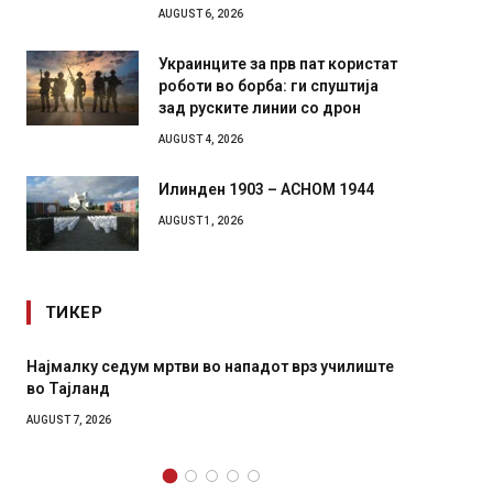
AUGUST 6, 2026
Украинците за прв пат користат
роботи во борба: ги спуштија
зад руските линии со дрон
AUGUST 4, 2026
Илинден 1903 – АСНОМ 1944
AUGUST 1, 2026
ТИКЕР
СОЗИС: Украинците повеќе им веруваат на
Рачна 
генералите отколку на Зеленски
главни
локали
AUGUST 7, 2026
AUGUST 6,