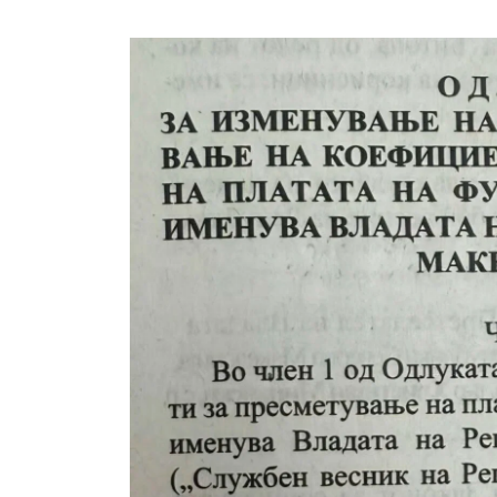
Уште двајца починаа од повредите во 
во главниот град на Русуија – експлоз
завиткан како роденденски подарок
AUGUST 2, 2026