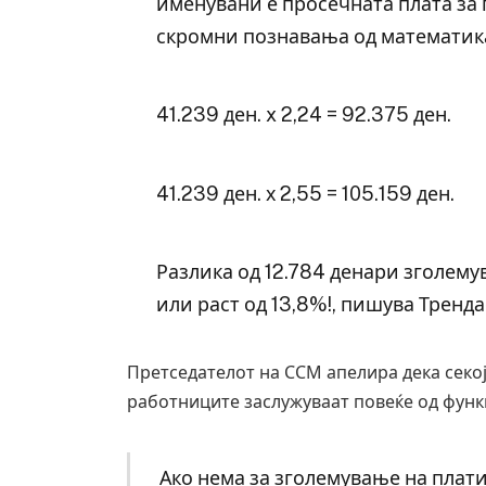
именувани е просечната плата за 
скромни познавања од математика 
41.239 ден. x 2,24 = 92.375 ден.
41.239 ден. х 2,55 = 105.159 ден.
Разлика од 12.784 денари зголемув
или раст од 13,8%!, пишува Тренд
Претседателот на ССМ апелира дека секој
работниците заслужуваат повеќе од фун
Ако нема за зголемување на плати