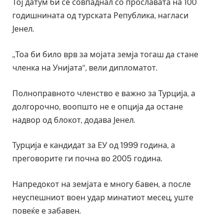
Тој датум би се совпаднал со прославата на 100
годишнината од турската Република, нагласи
Јенел.
„Тоа би било врв за мојата земја тогаш да стане
членка на Унијата“, вели дипломатот.
Полноправното членство е важно за Турција, а
долгорочно, воопшто не е опција да остане
надвор од блокот, додава Јенел.
Турција е кандидат за ЕУ од 1999 година, а
преговорите ги почна во 2005 година.
Напредокот на земјата е многу бавен, а после
неуспешниот воен удар минатиот месец, уште
повеќе е забавен.