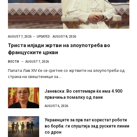
AUGUST 7, 2026
UPDATED:
AUGUST 8, 2026
Триста илјади жртви на злоупотреба во
француските цркви
ВЕСТИ
AUGUST 7, 2026
Папата Лав XIV ќе се сретне со жртвите на злоупотреба од
страна на свештеници за…
Јаневска: Во септември ќе има 4.900
првачиња помалку од лани
AUGUST 6, 2026
Украинците за прв пат користат роботи
во борба: ги спуштија зад руските линии
со дрон