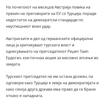
На почетокот на месецов Австрија повика на
прекин на преговорите на ЕУ со Турција, поради
недостаток на демократски стандарди по
неуспешниот воен удар.
Австриските и дел од германските официјални
лица ја критикуваат турската власт и
однесувањето на претседателот Реџеп Таип
Ердоган, кои почнаа акции за масовно апсење во
земјата.
Турскиот претседател не им остана должен, па
одговори како Турција е земја на демократијата и
како секоја друга држава има право да се брани
откако е нападната.