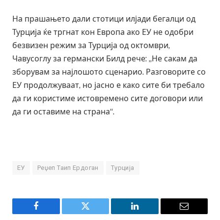
На прашањето дали стотици илјади бегалци од
Турција ќе тргнат кон Европа ако ЕУ не одобри
безвизен режим за Турција од октомври,
Чавусоглу за германски Билд рече: „Не сакам да
зборувам за најлошото сценарио. Разговорите со
ЕУ продолжуваат, но јасно е како сите би требало
да ги користиме истовремено сите договори или
да ги оставиме на страна“.
ЕУ
Реџеп Таип Ердоган
Турција
Facebook
Twitter
LinkedIn
Email