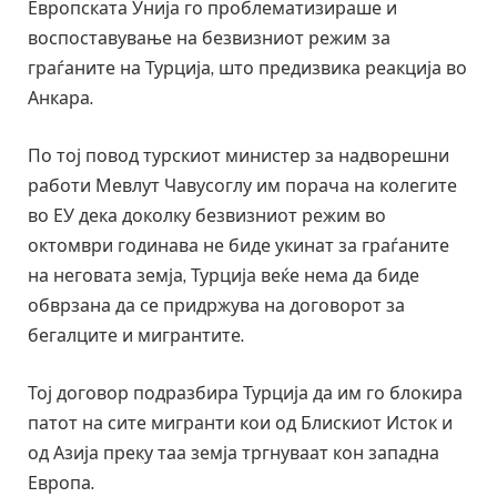
Европската Унија го проблематизираше и
воспоставување на безвизниот режим за
граѓаните на Турција, што предизвика реакција во
Анкара.
По тој повод турскиот министер за надворешни
работи Мевлут Чавусоглу им порача на колегите
во ЕУ дека доколку безвизниот режим во
октомври годинава не биде укинат за граѓаните
на неговата земја, Турција веќе нема да биде
обврзана да се придржува на договорот за
бегалците и мигрантите.
Тој договор подразбира Турција да им го блокира
патот на сите мигранти кои од Блискиот Исток и
од Азија преку таа земја тргнуваат кон западна
Европа.