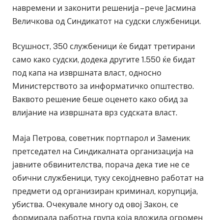
навремени и законити решенија – рече Јасмина
Величкова од Синдикатот на судски службеници.
Всушност, 350 службеници ќе бидат третирани
само како судски, додека другите 1.550 ќе бидат
под капа на извршната власт, односно
Министерството за информатичко општество.
Ваквото решение беше оценето како обид за
влијание на извршната врз судската власт.
Маја Петрова, советник портпарол и Заменик
претседател на Синдикалната организација на
јавните обвинителства, порача дека тие не се
обични службеници, туку секојдневно работат на
предмети од организиран криминал, корупција,
убиства. Очекувале многу од овој Закон, се
формирала работна група која вложила огромен