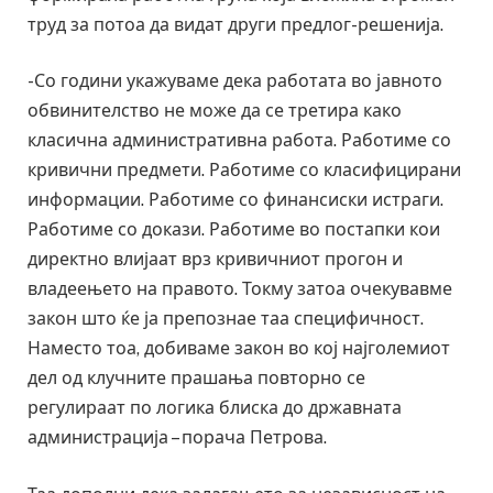
труд за потоа да видат други предлог-решенија.
-Со години укажуваме дека работата во јавното
обвинителство не може да се третира како
класична административна работа. Работиме со
кривични предмети. Работиме со класифицирани
информации. Работиме со финансиски истраги.
Работиме со докази. Работиме во постапки кои
директно влијаат врз кривичниот прогон и
владеењето на правото. Токму затоа очекувавме
закон што ќе ја препознае таа специфичност.
Наместо тоа, добиваме закон во кој најголемиот
дел од клучните прашања повторно се
регулираат по логика блиска до државната
администрација – порача Петрова.