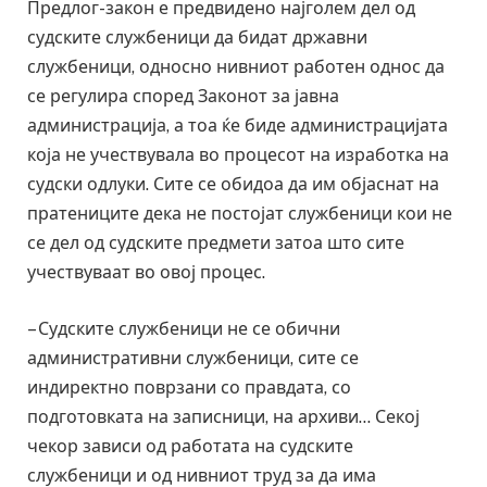
Предлог-закон е предвидено најголем дел од
судските службеници да бидат државни
службеници, односно нивниот работен однос да
се регулира според Законот за јавна
администрација, а тоа ќе биде администрацијата
која не учествувала во процесот на изработка на
судски одлуки. Сите се обидоа да им објаснат на
пратениците дека не постојат службеници кои не
се дел од судските предмети затоа што сите
учествуваат во овој процес.
– Судските службеници не се обични
административни службеници, сите се
индиректно поврзани со правдата, со
подготовката на записници, на архиви… Секој
чекор зависи од работата на судските
службеници и од нивниот труд за да има