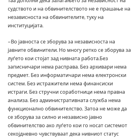
Таа дополни дека залагањето за независност на
судството и на обвинителството не е прашање на
независноста на обвинителите, туку на
институцијата.
– Во јавноста се зборува за независноста на
јавните обвинители. Но многу ретко се зборува за
луѓето кои стојат зад нивната работа.Без
записничари нема расправа. Без архивари нема
предмет. Без информатичари нема електронски
систем. Без истражители нема финансиски
истраги. Без стручни соработници нема правна
анализа. Без административната служба нема
функционално обвинителство. Затоа не може да
се зборува за силно и независно јавно
обвинителство ако луѓето кои го носат системот
секојдневно чувствуваат дека нивниот статус