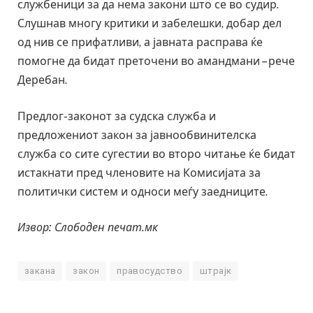
службеници за да нема закони што се во судир.
Слушнав многу критики и забелешки, добар дел
од нив се прифатливи, а јавната расправа ќе
помогне да бидат преточени во амандмани – рече
Деребан.
Предлог-законот за судска служба и
предложениот закон за јавнообвинителска
служба со сите сугестии во второ читање ќе бидат
истакнати пред членовите на Комисијата за
политички систем и односи меѓу заедниците.
Извор: Слободен печат.мк
закана
закон
правосудство
штрајк