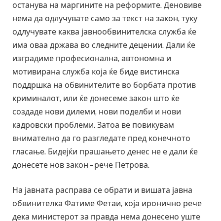
останува на маргините на реформите. Деновиве
нема да одлучувате само за текст на закон, туку
одлучувате каква јавнообвинителска служба ќе
има оваа држава во следните децении. Дали ќе
изградиме професионална, автономна и
мотивирана служба која ќе биде вистинска
поддршка на обвинителите во борбата против
криминалот, или ќе донесеме закон што ќе
создаде нови дилеми, нови поделби и нови
кадровски проблеми. Затоа ве повикувам
внимателно да го разгледате пред конечното
гласање. Бидејќи прашањето денес не е дали ќе
донесете нов закон – рече Петрова.
На јавната расправа се обрати и вишата јавна
обвинителка Фатиме Фетаи, која иронично рече
дека министерот за правда нема донесено уште