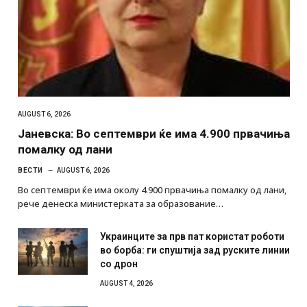
AUGUST 6, 2026
Јаневска: Во септември ќе има 4.900 првачиња
помалку од лани
ВЕСТИ
AUGUST 6, 2026
Во септември ќе има околу 4.900 првачиња помалку од лани,
рече денеска министерката за образование…
Украинците за прв пат користат роботи
во борба: ги спуштија зад руските линии
со дрон
AUGUST 4, 2026