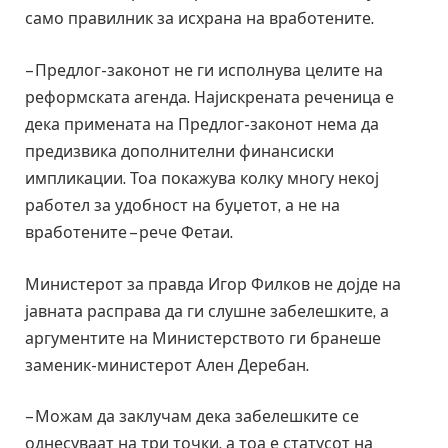
само правилник за исхрана на вработените.
– Предлог-законот не ги исполнува целите на
реформската агенда. Најискрената реченица е
дека примената на Предлог-законот нема да
предизвика дополнителни финансиски
импликации. Тоа покажува колку многу некој
работел за удобност на буџетот, а не на
вработените – рече Фетаи.
Министерот за правда Игор Филков не дојде на
јавната расправа да ги слушне забелешките, а
аргументите на Министерството ги бранеше
заменик-министерот Ален Деребан.
– Можам да заклучам дека забелешките се
однесуваат на три точки, а тоа е статусот на