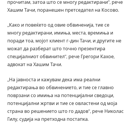
прочитам, затоа што се многу редактирани“, рече
Хашим Тачи, поранешен претседател на Косово.
„Како и повеќето од овие обвиненија, тие се
многу редактирани, имиња, места, времиња и
поради тоа, мојот клиент г-дин Тачи, и другите не
можат да разберат што точно презентира
специјалниот обвинител“, рече Грегори Кахое,
адвокат на Хашим Тачи.
„На јавноста и кажувам дека има реални
редактирања во обвинението, и тие се главно
поврзани со имиња на потенцијални сведоци,
потенцијални жртви и тие се овластени од моја
страна во решението што го дадов“, рече Николас
Гилу, судија на претходна постапка.