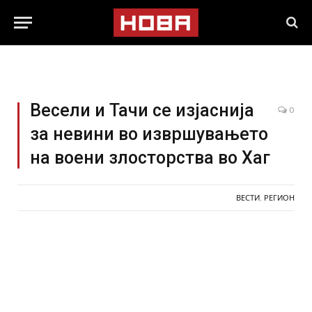
Весели и Тачи се изјаснија
0
за невини во извршувањето
на воени злосторства во Хаг
ВЕСТИ
,
РЕГИОН