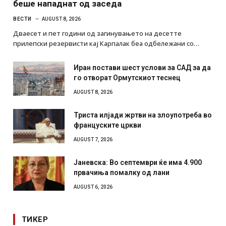
беше нападнат од заседа
ВЕСТИ
AUGUST 8, 2026
Дваесет и пет години од загинувањето на десетте
прилепски резервисти кај Карпалак беа одбележани со…
Иран постави шест услови за САД за да
го отворат Ормутскиот теснец
AUGUST 8, 2026
Триста илјади жртви на злоупотреба во
француските цркви
AUGUST 7, 2026
Јаневска: Во септември ќе има 4.900
првачиња помалку од лани
AUGUST 6, 2026
ТИКЕР