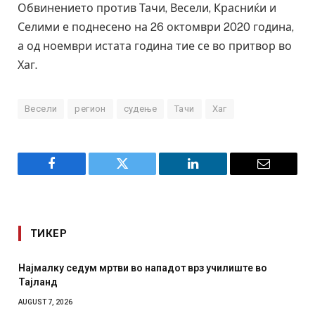
Обвинението против Тачи, Весели, Красниќи и
Селими е поднесено на 26 октомври 2020 година,
а од ноември истата година тие се во притвор во
Хаг.
Весели
регион
судење
Тачи
Хаг
Facebook
Twitter
LinkedIn
Email
ТИКЕР
 мртви во нападот врз училиште во
СОЗИС: Украинците
отколку на Зеленс
AUGUST 7, 2026