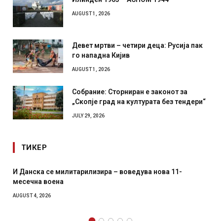
Илинден 1903 – АСНОМ 1944
AUGUST 1, 2026
Девет мртви – четири деца: Русија пак
го нападна Кијив
AUGUST 1, 2026
Собрание: Сторниран е законот за
„Скопје град на културата без тендери“
JULY 29, 2026
ТИКЕР
Уште двајца починаа од повредите во ресторан во
главниот град на Русуија – експлозивот бил завиткан
како роденденски подарок
AUGUST 2, 2026