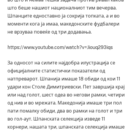
што беше нашиот националниот тим вечерва.
Шпанците едноставно ја сокрија топката, а и во
моменти кога ја имаа, македонските фудбалери
не врзуваа повеќе од три додавања.
https://www.youtube.com/watch?v=Jiouq293iqs
За односот на силите најдобра илустрација се
официјалните статистички показатели од
натпреварот. Шпанија имаше 18 обиди од кои 11
удари кон Столе Димитриевски. Пет завршија крај
или над голот, шест одеа во негови рамки, четири
од нив и во мрежата. Македонија имаше три пол
пати помалку обиди, два во рамки на голот и три
во гол-аут. Шпанската селекција изведе 11
корнери, нашата три, шпанската селекција имаше