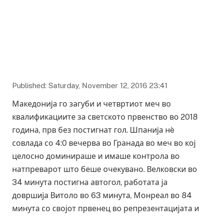
Published: Saturday, November 12, 2016 23:41
Македонија го загуби и четвртиот меч во
квалификациите за светското првенство во 2018
година, прв без постигнат гол. Шпанија нè
совлада со 4:0 вечерва во Гранада во меч во кој
целосно доминираше и имаше контрола во
натпреварот што беше очекувано. Велковски во
34 минута постигна автогол, работата ја
довршија Витоло во 63 минута, Монреал во 84
минута со својот првенец во репрезентацијата и