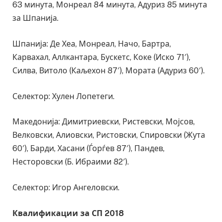
63 минута, Монреал 84 минута, Адуриз 85 минута
за Шпанија.
Шпанија: Де Хеа, Монреал, Начо, Бартра,
Карвахал, Аллкантара, Бускетс, Коке (Иско 71′),
Силва, Витоло (Каљехон 87′), Мората (Адуриз 60′).
Селектор: Хулен Лопетеги.
Македонија: Димитриевски, Ристевски, Мојсов,
Велковски, Алиовски, Ристовски, Спировски (Жута
60′), Барди, Хасани (Ѓорѓев 87′), Пандев,
Несторовски (Б. Ибраими 82′).
Селектор: Игор Ангеловски.
Квалификации за СП 2018