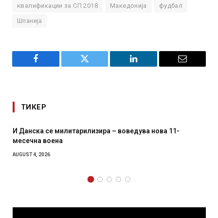
квалификации за СП 2018
Македонија
фудбал
Шпанија
Facebook
Twitter
LinkedIn
Email
ТИКЕР
Уште двајца починаа од повредите во ресторан во
главниот град на Русуија – експлозивот бил завиткан
како роденденски подарок
AUGUST 2, 2026