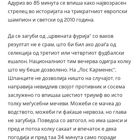
Адуриз во 85 минута се впиша како највозрасен
стрелец во историјата на трикратниот европски
шампион и светски од 2010 година.
Да се загуби од „црвената фурија“ со ваков
резултат не е срам, што би бил ако доаѓа од
селекција од третиот или четвртиот фудбалски
ешалон. Националниот тим вечерва одигра колку
што му беше дозволено. На „Лос Карменес“,
Шпанците не дозволија ништо на случајот, го
направија невидлив својот противник и сосема
заслужено го впишаа шестиот триумф во исто
толку меѓусебни мечеви. Можеби се мачеа до
водството, можеби ги фаќаше нервоза, но глава
не загубија. Поведоа со автогол, но има шанси и
пред и потоа колку сакаат и впечаток е дека
погодија и пред таа 34 минута само поради