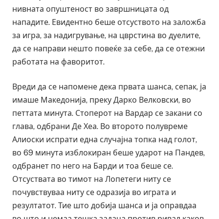
нивната опуштеност во завршницата од
нападите. Евидентно беше отсуството на заложба
за игра, за надигрување, на цврстина во дуелите,
да се направи нешто повеќе за себе, да се отежни
работата на фаворитот.
Вреди да се напомене дека првата шанса, сепак, ја
имаше Македонија, преку Дарко Велковски, во
петтата минута. Стоперот на Вардар се закани со
глава, одбрани Де Хеа. Во второто полувреме
Алиоски испрати една случајна топка над голот,
во 69 минута изблокиран беше ударот на Пандев,
одбранет по него на Барди и тоа беше се.
Отсуствата во тимот на Лопетеги ниту се
почувствуваа ниту се одразија во играта и
резултатот. Тие што добија шанса и ја оправдаа
во што и немаа тешка задача против ривал каков