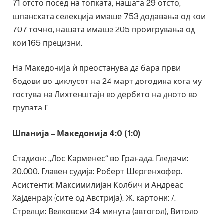
71 отсто посед на топката, нашата 29 отсто,
шпанската селекција имаше 753 додавања од кои
707 точно, нашата имаше 205 проигрувања од
кои 165 прецизни.
На Македонија ѝ преостанува да бара први
бодови во циклусот на 24 март догодина кога му
гостува на Лихтенштајн во дербито на дното во
групата Г.
Шпанија – Македонија 4:0 (1:0)
Стадион: „Лос Карменес“ во Гранада. Гледачи:
20.000. Главен судија: Роберт Шергенхофер.
Асистенти: Максимилијан Колбич и Андреас
Хајденрајх (сите од Австрија). Ж. картони: /.
Стрелци: Велковски 34 минута (автогол), Витоло