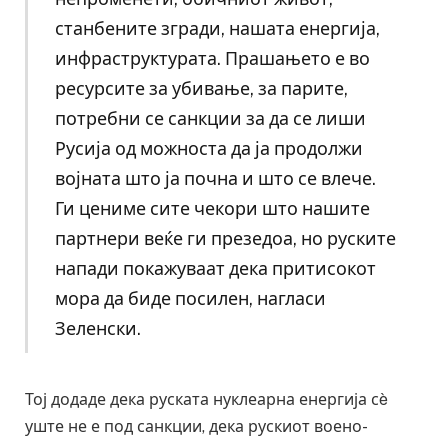
станбените згради, нашата енергија,
инфраструктурата. Прашањето е во
ресурсите за убивање, за парите,
потребни се санкции за да се лиши
Русија од можноста да ја продолжи
војната што ја почна и што се влече.
Ги цениме сите чекори што нашите
партнери веќе ги презедоа, но руските
напади покажуваат дека притисокот
мора да биде посилен, нагласи
Зеленски.
Тој додаде дека руската нуклеарна енергија сè
уште не е под санкции, дека рускиот воено-