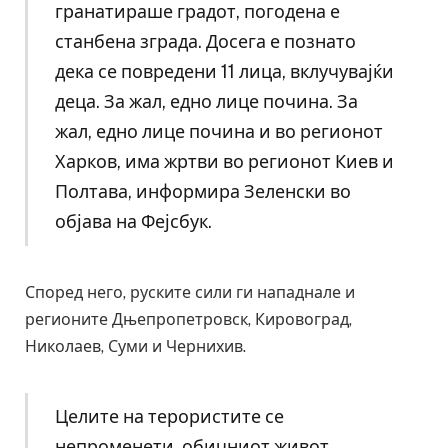
гранатираше градот, погодена е
станбена зграда. Досега е познато
дека се повредени 11 лица, вклучувајќи
деца. За жал, едно лице почина. За
жал, едно лице почина и во регионот
Харков, има жртви во регионот Киев и
Полтава, информира Зеленски во
објава на Фејсбук.
Според него, руските сили ги нападнале и
регионите Дњепропетровск, Кировоград,
Николаев, Суми и Чернихив.
Целите на терористите се
непроменети, обичниот живот,