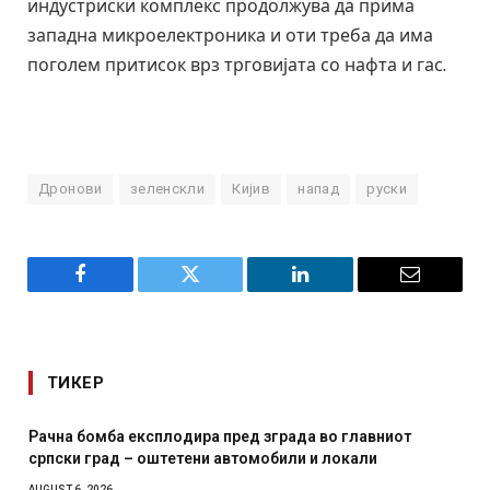
индустриски комплекс продолжува да прима
западна микроелектроника и оти треба да има
поголем притисок врз трговијата со нафта и гас.
Дронови
зеленскли
Кијив
напад
руски
Facebook
Twitter
LinkedIn
Email
ТИКЕР
Рачна бомба експлодира пред зграда во главниот
српски град – оштетени автомобили и локали
AUGUST 6, 2026