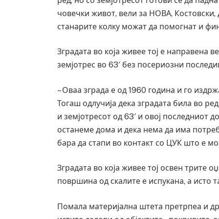
ред, но со земјотресот готови се да падна
Уште двајца починаа од повредите во 
човечки живот, вели за НОВА, Костовски, д
во главниот град на Русуија – експлоз
завиткан како роденденски подарок
станарите колку можат да помогнат и фи
AUGUST 2, 2026
Зградата во која живее тој е направена в
земјотрес во 63′ без посериозни последи
– Оваа зграда е од 1960 година и го издр
Тогаш одлучија дека зградата била во ред
и земјотресот од 63′ и овој последниот д
останеме дома и дека нема да има потреб
бара да стапи во контакт со ЦУК што е м
Зградата во која живее тој освен трите 
површина од скалите е испукана, а исто т
Помала материјална штета претрпеа и дру