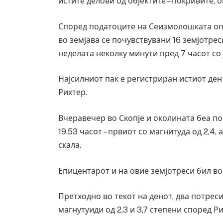
истите делови од објектите – покривите, 
Според податоците на Сеизмолошката опс
во земјава се почувствувани 16 земјотре
неделата неколку минути пред 7 часот со 
Најсилниот пак е регистриран истиот ден 
Рихтер.
Вчеравечер во Скопје и околината беа п
19.53 часот – првиот со магнитуда од 2,4
скала.
Епицентарот и на овие земјотреси бил во
Претходно во текот на денот, два потреси 
магнутуиди од 2,3 и 3,7 степени според Р