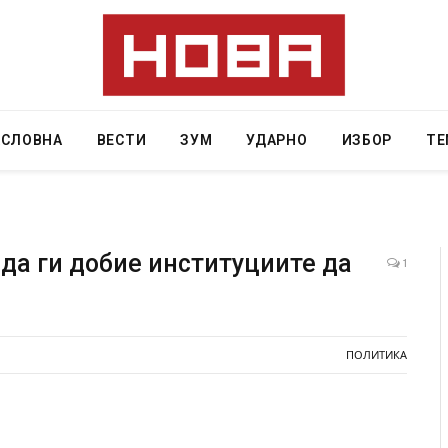
АСЛОВНА
ВЕСТИ
ЗУМ
УДАРНО
ИЗБОР
ТЕ
да ги добие институциите да
1
ресторан
Најмалку седум мртви во нападот врз училиште
ивот бил
во Тајланд
ПОЛИТИКА
AUGUST 7, 2026