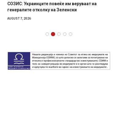
СОЗИС: Украинците повеќе им веруваат на
Рачна 
генералите отколку на Зеленски
главни
локали
AUGUST 7, 2026
AUGUST 6,