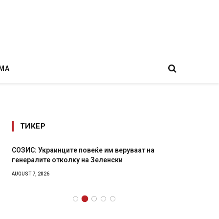
МА
ТИКЕР
СОЗИС: Украинците повеќе им веруваат на
Рачна 
генералите отколку на Зеленски
главни
локали
AUGUST 7, 2026
AUGUST 6,