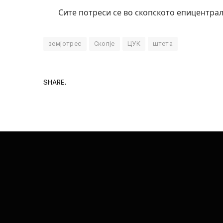
Сите потреси се во скопското епицентрал
земјотрес
Скопје
ЦУК
штета
SHARE.