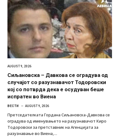
AUGUST 9, 2026
Сиљановска – Давкова се оградува од
случајот со разузнавачот Тодоровски
кој со потврда дека е осудуван беше
испратен во Виена
ВЕСТИ
AUGUST 9, 2026
Претседателката Гордана Сиљановска-Давкова се
оградува од именувањето на разузнавачот Киро
Тодоровски за претставник на Агенцијата за
разузнавање во Виена,…