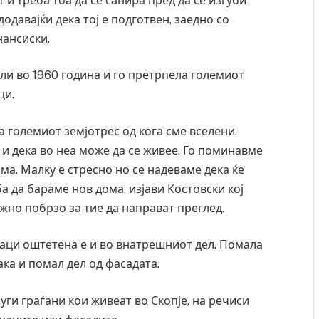
т и треба тоа да се санира пред да се изгуби
ресторан
Најмалку седум мртви во нападот врз училиште
одавајќи дека тој е подготвен, заедно со
ивот бил
во Тајланд
нансиски.
AUGUST 7, 2026
ели во 1960 година и го претрпела големиот
ци.
жа големиот земјотрес од кога сме вселени.
 и дека во неа може да се живее. Го поминавме
ома. Малку е стресно но се надеваме дека ќе
а да бараме нов дома, изјави Костовски кој
ожно побрзо за тие да направат преглед.
оџаци оштетена е и во внатрешниот дел. Помала
ака и помал дел од фасадата.
ги граѓани кои живеат во Скопје, на речиси