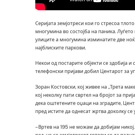
Серијата земјотреси кои го стресоа тлот
многумина во состојба на паника. Луѓето
улиците а многумина изминатите две ноќ
најблиските паркови.
Некои од постарите објекти се здобија и
телефонски пријави добил Центарот за уп
Зоран Костовски, кој живее на „Трета ма
кој неколку пати свртел на бројот за приј
дека оштетените оџаци на зградите, Цента
пред истите да однесат жртва доколку се 
– Вртев на 195 не можам да добијам никој