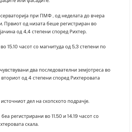
оџаците или фасадите.
ерваторија при ПМФ , од неделата до вчера
си. Првиот од низата беше регистриран во
јачина од 4,4 степени според Рихтер.
во 15.10 часот со магнитуда од 5,3 степени по
очувствувани два последователни земјотреса во
, а вториот од 4 степени според Рихтеровата
 источниот дел на скопското подрачје.
беа регистрирани во 11.50 и 14.19 часот со
ихтеровата скала.