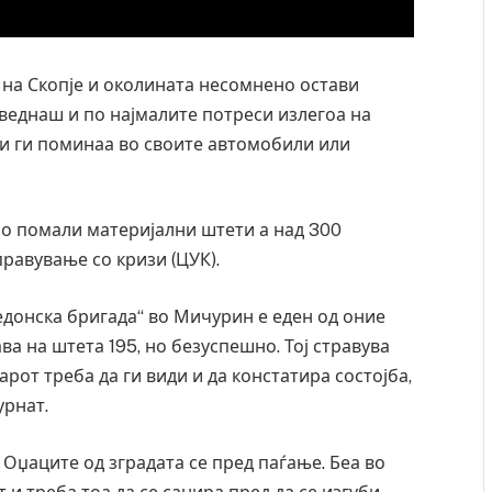
о на Скопје и околината несомнено остави
 веднаш и по најмалите потреси излегоа на
и ги поминаа во своите автомобили или
 со помали материјални штети а над 300
равување со кризи (ЦУК).
кедонска бригада“ во Мичурин е еден од оние
ава на штета 195, но безуспешно. Тој стравува
рот треба да ги види и да констатира состојба,
урнат.
. Оџаците од зградата се пред паѓање. Беа во