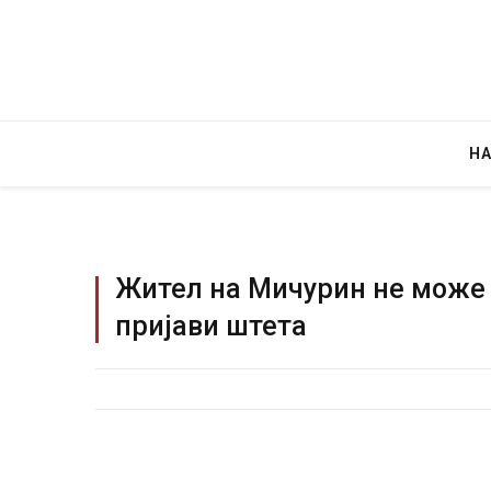
Н
Жител на Мичурин не може 
пријави штета
Уште двајца починаа од повредите во 
во главниот град на Русуија – експлоз
завиткан како роденденски подарок
AUGUST 2, 2026