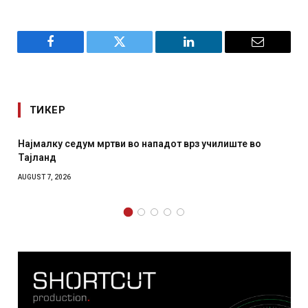
Facebook
Twitter
LinkedIn
Email
ТИКЕР
СОЗИС: Украинците повеќе им веруваат на генералите
отколку на Зеленски
AUGUST 7, 2026