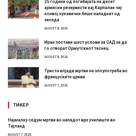
25 години од погибијата на десет
армиски резервисти кај Карпалак чиј
конвој кукавички беше нападнат од
заседа
AUGUST 8, 2026
Иран постави шест услови за САД за да
го отворат Ормутскиот теснец
AUGUST 8, 2026
Триста илјади жртви на злоупотреба во
француските цркви
AUGUST 7, 2026
ТИКЕР
СОЗИС: Украинците повеќе им веруваат на генералите
отколку на Зеленски
AUGUST 7, 2026