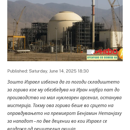
Published: Saturday, June 14, 2025 18:30
Зошто Израел избегна да го погоди складиштето
за гориво кое му обезбедува на Иран најбрз пат до
производство на мал нуклеарен арсенал, останува
мистерија. Токму ова гориво беше во срцето на
оправдувањето на премиерот Бенјамин Нетанјаху
за нападот – по две децении во кои Израел се
воздржа од решителна акција.