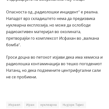
Опасноста од „радиолошки инцидент“ е реална.
Нападот врз складиштето нема да предизвика
нуклеарна експлозија, но може да ослободи
радиоактивен материјал во околината,
претворајќи го комплексот Исфахан во „валкана
бомба“.
Гроси доцна во петокот изјави дека има хемиска и
радиолошка контаминација во тешко погодениот
Натанц, но дека подземните центрифугални сали
не се пробиени.
Израел
Иран
нуклеарна
Њујорк Тајмс