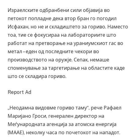
Израелските одбранбени сили објавија во
петокот попладне дека втор бран го погодил
Исфахан, но не и складиштето за гориво. Наместо
тоа, тие се фокусираа на лабораториите што
работат на претворање на ураниумскиот гас во
метал – еден од последните чекори во
производството на оружје. Сепак, немаше
споменување за таргетирање на областите каде
што се складира гориво.
Report Ad
„Неодамна видовме гориво таму“, рече Рафаел
Маријано Гроси, генерален директор на
Меѓународната агенција за атомска енергија
(МААЕ), неколку часа по почетокот на нападот.