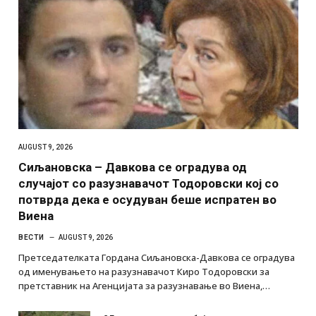
AUGUST 9, 2026
Сиљановска – Давкова се оградува од
случајот со разузнавачот Тодоровски кој со
потврда дека е осудуван беше испратен во
Виена
ВЕСТИ
AUGUST 9, 2026
Претседателката Гордана Сиљановска-Давкова се оградува
од именувањето на разузнавачот Киро Тодоровски за
претставник на Агенцијата за разузнавање во Виена,…