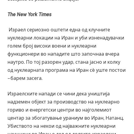
The New York Times
Израел сериозно оштети една од клучните
нуклеарни локации на Иран и уби изненадувачки
голем број високи воени и нуклеарни
функционери во нападите што започнаа вчера
наутро. По тој разорен удар, стана јасно и колку
од нуклеарната програма на Иран сè уште постои
– барем засега.
Израелските напади се чини дека уништија
надземен објект за производство на нуклеарно
гориво и енергетски центри во најголемиот
центар за збогатување ураниум во Иран, Натанц.
Убиството на некои од најважните нуклеарни