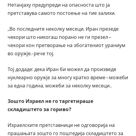
Нетанјаху предупреди на опасноста што ја
претставува самото постоење на тие залихи.
„Во последните неколку месеци, Иран презеде
чекори што никогаш порано не ги презел –
чекори кон претворање на збогатениот ураниум
во оружје.- рече тој.
Тој додаде: дека Иран би можел да произведе
нуклеарно оружје за многу кратко време – можеби
за една година, можеби за неколку месеци..
Зошто Израел не го таргетираше
складиштето за гориво?
Израелските претставници не одговорија на
прашањата зошто го поштедија складиштето за