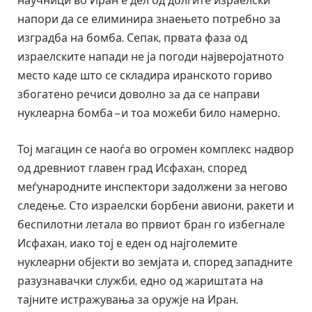
научници во Иран е дел од долгите израелски
напори да се елиминира знаењето потребно за
изградба на бомба. Сепак, првата фаза од
израелските напади не ја погоди најверојатното
место каде што се складира иранското гориво
збогатено речиси доволно за да се направи
нуклеарна бомба – и тоа можеби било намерно.
Тој магацин се наоѓа во огромен комплекс надвор
од древниот главен град Исфахан, според
меѓународните инспектори задолжени за негово
следење. Сто израелски борбени авиони, ракети и
беспилотни летала во првиот бран го избегнале
Исфахан, иако тој е еден од најголемите
нуклеарни објекти во земјата и, според западните
разузнавачки служби, едно од жариштата на
тајните истражувања за оружје на Иран.