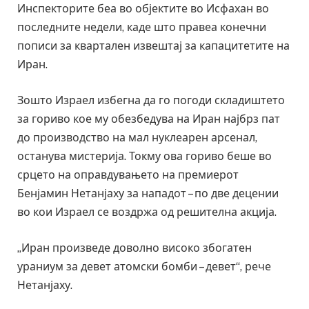
Инспекторите беа во објектите во Исфахан во
последните недели, каде што правеа конечни
пописи за квартален извештај за капацитетите на
Иран.
Зошто Израел избегна да го погоди складиштето
за гориво кое му обезбедува на Иран најбрз пат
до производство на мал нуклеарен арсенал,
останува мистерија. Токму ова гориво беше во
срцето на оправдувањето на премиерот
Бенјамин Нетанјаху за нападот – по две децении
во кои Израел се воздржа од решителна акција.
„Иран произведе доволно високо збогатен
ураниум за девет атомски бомби – девет“, рече
Нетанјаху.