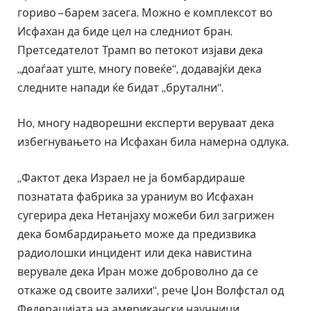
гориво – барем засега. Можно е комплексот во
Исфахан да биде цел на следниот бран.
Претседателот Трамп во петокот изјави дека
„доаѓаат уште, многу повеќе“, додавајќи дека
следните напади ќе бидат „брутални“.
Но, многу надворешни експерти веруваат дека
избегнувањето на Исфахан била намерна одлука.
„Фактот дека Израел не ја бомбардираше
познатата фабрика за ураниум во Исфахан
сугерира дека Нетанјаху можеби бил загрижен
дека бомбардирањето може да предизвика
радиолошки инцидент или дека навистина
верувале дека Иран може доброволно да се
откаже од своите залихи“, рече Џон Волфстал од
Федерацијата на американски научници.