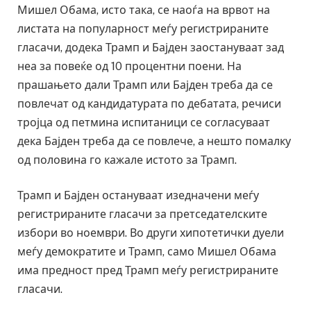
Мишел Обама, исто така, се наоѓа на врвот на
листата на популарност меѓу регистрираните
гласачи, додека Трамп и Бајден заостануваат зад
неа за повеќе од 10 процентни поени. На
прашањето дали Трамп или Бајден треба да се
повлечат од кандидатурата по дебатата, речиси
тројца од петмина испитаници се согласуваат
дека Бајден треба да се повлече, а нешто помалку
од половина го кажале истото за Трамп.
Трамп и Бајден остануваат изедначени меѓу
регистрираните гласачи за претседателските
избори во ноември. Во други хипотетички дуели
меѓу демократите и Трамп, само Мишел Обама
има предност пред Трамп меѓу регистрираните
гласачи.