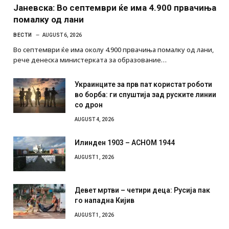
Јаневска: Во септември ќе има 4.900 првачиња
помалку од лани
ВЕСТИ
AUGUST 6, 2026
Во септември ќе има околу 4.900 првачиња помалку од лани,
рече денеска министерката за образование…
Украинците за прв пат користат роботи
во борба: ги спуштија зад руските линии
со дрон
AUGUST 4, 2026
Илинден 1903 – АСНОМ 1944
AUGUST 1, 2026
Девет мртви – четири деца: Русија пак
го нападна Кијив
AUGUST 1, 2026