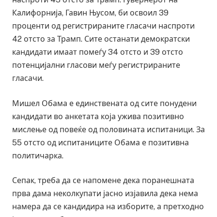
Калифорнија, Гавин Њусом, би освоил 39
проценти од регистрираните гласачи наспроти
42 отсто за Трамп. Сите останати демократски
кандидати имаат помеѓу 34 отсто и 39 отсто
потенцијални гласови меѓу регистрираните
гласачи.
Мишел Обама е единствената од сите понудени
кандидати во анкетата која ужива позитивно
мислење од повеќе од половината испитаници. За
55 отсто од испитаниците Обама е позитивна
политичарка.
Сепак, треба да се напомене дека поранешната
прва дама неколкупати јасно изјавила дека нема
намера да се кандидира на изборите, а претходно