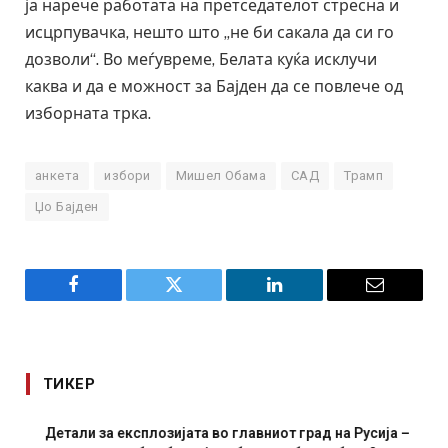
ја нарече работата на претседателот стресна и
исцрпувачка, нешто што „не би сакала да си го
дозволи“. Во меѓувреме, Белата куќа исклучи
каква и да е можност за Бајден да се повлече од
изборната трка.
анкета
избори
Мишел Обама
САД
Трамп
Џо Бајден
Facebook
Twitter
LinkedIn
Email
ТИКЕР
Детали за експлозијата во главниот град на Русија –