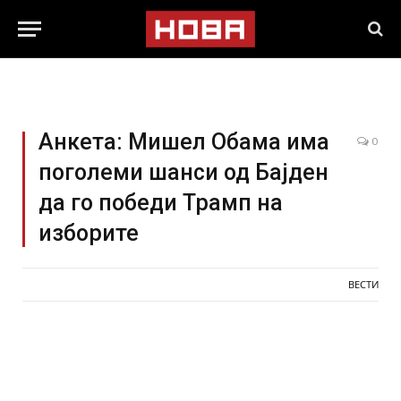
Анкета: Мишел Обама има
0
поголеми шанси од Бајден
да го победи Трамп на
изборите
ВЕСТИ