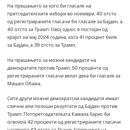
На прашањето за кого би гласале на
претседателските избори во ноември, 40 отсто
од регистрираните гласачи би гласале за Бајден, а
40 отсто за Трамп. Овој однос е постојан од
крајот на мај 2024 година, кога 41 процент биле
за Бајден, а 39 отсто за Трамп.
На прашањето за можни кандидати на
демократите против Трамп, 50 проценти од
регистрираните гласачи велат дека би гласале за
Мишел Обама.
Сите други можни демократски кандидати имаат
слични или полоши резултати од Бајден против
Трамп. Потпретседателката Камала Харис би
освоила 42 проценти од регистрираните гласачи
наспроти 43 отсто за Трамп. Гувернерот на