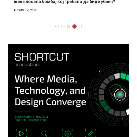
жена носела бомба, кој требало да биде убиен?
AUGUST 2, 2026