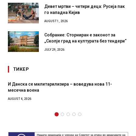
Девет мртви – четири деца: Русија пак
го нападна Кијив
AUGUST 1, 2026
Собрание: Сторниран е законот за
„Скопје град на културата без тендери“
JULY 29, 2026
ТИКЕР
И Данска се милитарилизира – воведува нова 11-
месечна воена
AUGUST 4, 2026