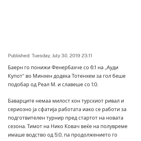
Фото: tz.de
Published: Tuesday, July 30, 2019 23:11
Баерн го понижи Фенербахче со 6:1 на „Ауди
Купот“ во Минхен додека Тотенхем за гол беше
подобар од Реал М. и славеше со 1:0.
Баварците немаа милост кон турскиот ривал и
сериозно ја сфатија работата иако се работи за
подготвителен турнир пред стартот на новата
сезона. Тимот на Нико Ковач веќе на полувреме
имаше водство од 5:0, па продолжението го