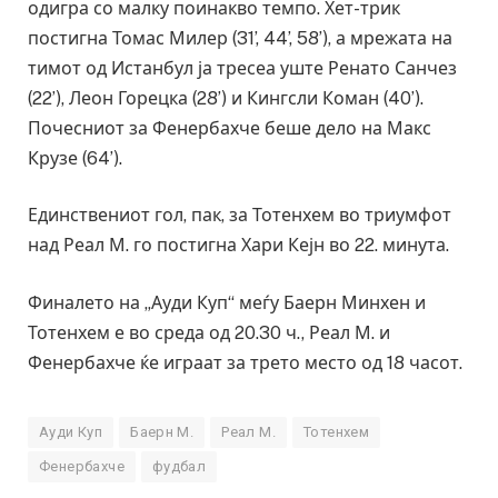
одигра со малку поинакво темпо. Хет-трик
постигна Томас Милер (31’, 44’, 58’), а мрежата на
тимот од Истанбул ја тресеа уште Ренато Санчез
(22’), Леон Горецка (28’) и Кингсли Коман (40’).
Почесниот за Фенербахче беше дело на Макс
Крузе (64’).
Единствениот гол, пак, за Тотенхем во триумфот
над Реал М. го постигна Хари Кејн во 22. минута.
Финалето на „Ауди Куп“ меѓу Баерн Минхен и
Тотенхем е во среда од 20.30 ч., Реал М. и
Фенербахче ќе играат за трето место од 18 часот.
Ауди Куп
Баерн М.
Реал М.
Тотенхем
Фенербахче
фудбал