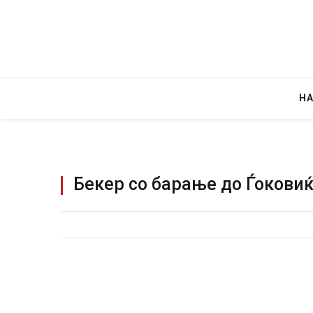
Н
Бекер со барање до Ѓоковиќ
Детали за експлозијата во главниот г
Русија – жена носела бомба, кој треб
биде убиен?
AUGUST 2, 2026