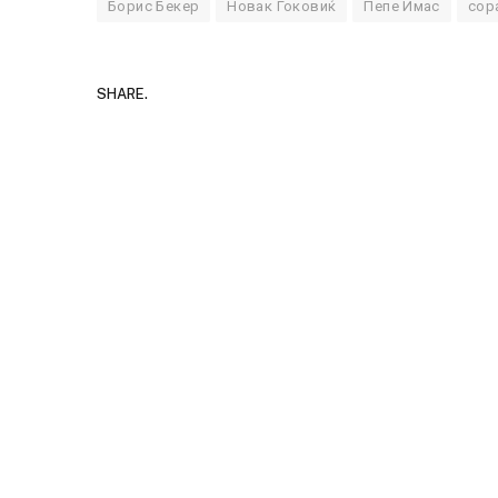
Борис Бекер
Новак Ѓоковиќ
Пепе Имас
сор
SHARE.
Детали за експлозијата во главн
Русија – жена носела бомба, кој
биде убиен?
AUGUST 2, 2026