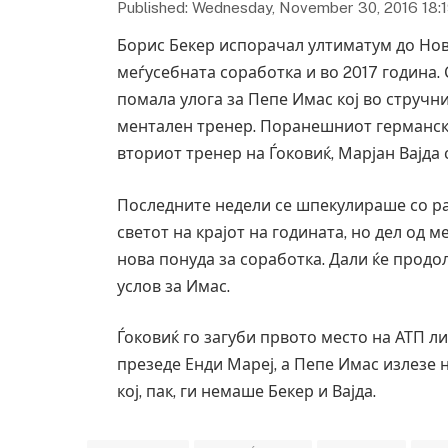
Published: Wednesday, November 30, 2016 18:
Борис Бекер испорачал ултиматум до Нов
меѓусебната соработка и во 2017 година.
помала улога за Пепе Имас кој во стручн
ментален тренер. Поранешниот германски 
вториот тренер на Ѓоковиќ, Марјан Вајда 
Последните недели се шпекулираше со ра
светот на крајот на годината, но дел од 
нова понуда за соработка. Дали ќе прод
услов за Имас.
Ѓоковиќ го загуби првото место на АТП л
презеде Енди Мареј, а Пепе Имас излезе 
кој, пак, ги немаше Бекер и Вајда.