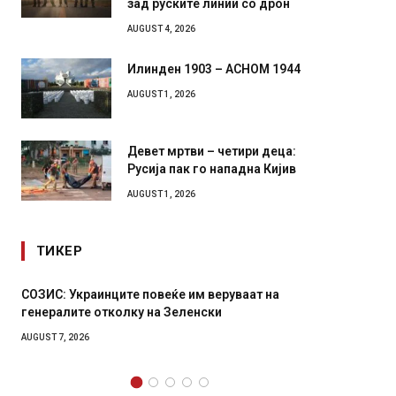
роботи во борба: ги спуштија
зад руските линии со дрон
AUGUST 4, 2026
Илинден 1903 – АСНОМ 1944
AUGUST 1, 2026
Девет мртви – четири деца:
Русија пак го нападна Кијив
AUGUST 1, 2026
ТИКЕР
Рачна бомба експлодира пред зграда во
главниот српски град – оштетени автомобили и
локали
AUGUST 6, 2026