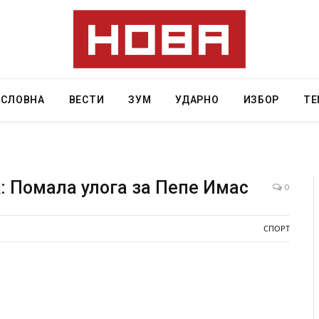
АСЛОВНА
ВЕСТИ
ЗУМ
УДАРНО
ИЗБОР
ТЕ
: Помала улога за Пепе Имас
0
рад на
СОЗИС: Украинците повеќе им веруваат на
СПОРТ
ало да
генералите отколку на Зеленски
AUGUST 7, 2026