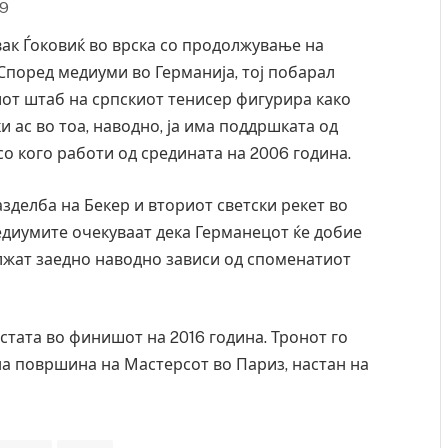
19
ак Ѓоковиќ во врска со продолжување на
 Според медиуми во Германија, тој побарал
иот штаб на српскиот тенисер фигурира како
ас во тоа, наводно, ја има поддршката од
со кого работи од средината на 2006 година.
зделба на Бекер и вториот светски рекет во
медиумите очекуваат дека Германецот ќе добие
олжат заедно наводно зависи од споменатиот
истата во финишот на 2016 година. Тронот го
на површина на Мастерсот во Париз, настан на