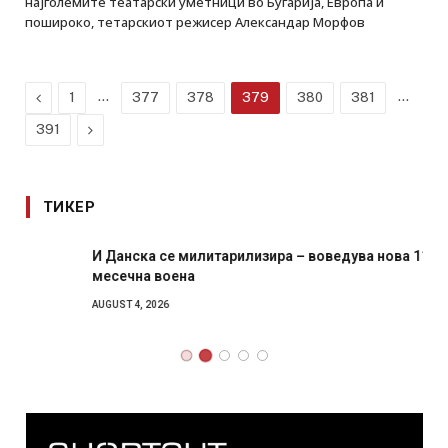
најголемите театарски уметници во Бугарија, Европа и
пошироко, тетарскиот режисер Александар Морфов
Previous
…
…
1
377
378
379
380
381
Next
391
ТИКЕР
И Данска се милитарилизира – воведува нова 11-
месечна воена
AUGUST 4, 2026