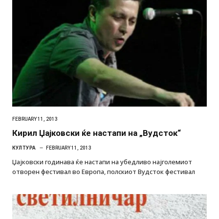
FEBRUARY 11, 2013
Кирил Џајковски ќе настапи на „Вудсток“
КУЛТУРА
FEBRUARY 11, 2013
Џајковски годинава ќе настапи на убедливо најголемиот
отворен фестивал во Европа, полскиот Вудсток фестивал