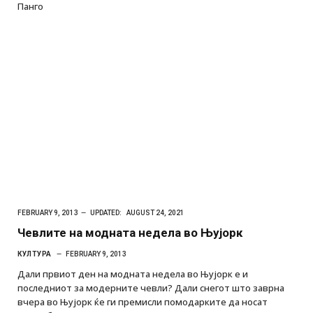
Панго
FEBRUARY 9, 2013
UPDATED:
AUGUST 24, 2021
Чевлите на модната недела во Њујорк
КУЛТУРА
FEBRUARY 9, 2013
Дали првиот ден на модната недела во Њујорк е и
последниот за модерните чевли? Дали снегот што заврна
вчера во Њујорк ќе ги премисли помодарките да носат