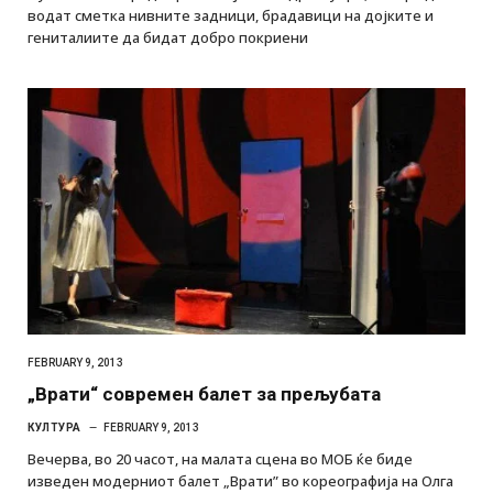
водат сметка нивните задници, брадавици на дојките и
гениталиите да бидат добро покриени
FEBRUARY 9, 2013
„Врати“ современ балет за прељубата
КУЛТУРА
FEBRUARY 9, 2013
Вечерва, во 20 часот, на малата сцена во МОБ ќе биде
изведен модерниот балет „Врати” во кореографија на Олга