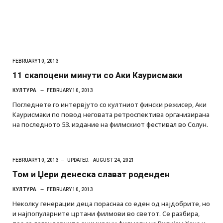
FEBRUARY 10, 2013
11 скапоцени минути со Аки Каурисмаки
КУЛТУРА
FEBRUARY 10, 2013
Погледнете го интервјуто со култниот фински режисер, Аки
Каурисмаки по повод неговата ретроспектива организирана
на последното 53. издание на филмскиот фестивал во Солун.
FEBRUARY 10, 2013
UPDATED:
AUGUST 24, 2021
Том и Џери денеска слават роденден
КУЛТУРА
FEBRUARY 10, 2013
Неколку генерации деца пораснаа со еден од најдобрите, но
и најпопуларните цртани филмови во светот. Се разбира,