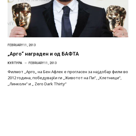
FEBRUARY 11, 2013
„Арго“ награден и од БАФТА
КУЛТУРА
FEBRUARY 11, 2013
Филмот „Арго„ на Бен Афлек е прогласен за најдобар филм во
2012 година, победувајќи ги „Животот на Пи“, „Клетници“,
„Линколн“ и „ Zero Dark Thirty“