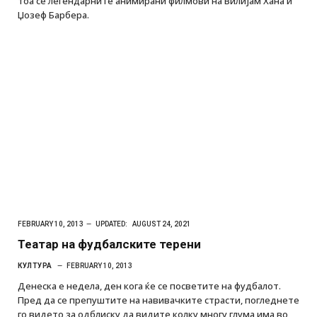
тоа се легендарните анимирани филмови на Вилијам Хана и
Џозеф Барбера.
FEBRUARY 10, 2013
UPDATED:
AUGUST 24, 2021
Театар на фудбалските терени
КУЛТУРА
FEBRUARY 10, 2013
Денеска е недела, ден кога ќе се посветите на фудбалот.
Пред да се препуштите на навивачките страсти, погледнете
го видето за одблиску да видите колку многу глума има во