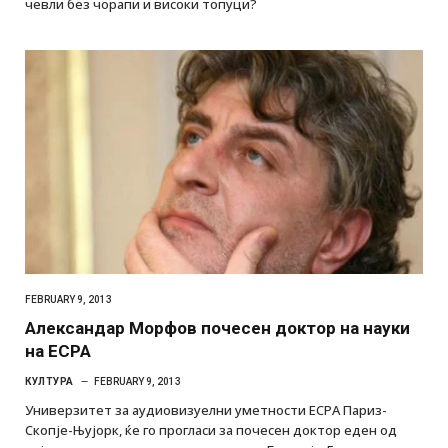
чевли без чорапи и високи топуци?
FEBRUARY 9, 2013
Александар Морфов почесен доктор на науки
на ЕСРА
КУЛТУРА
FEBRUARY 9, 2013
Универзитет за аудиовизуелни уметности ЕСРА Париз-
Скопје-Њујорк, ќе го прогласи за почесен доктор еден од