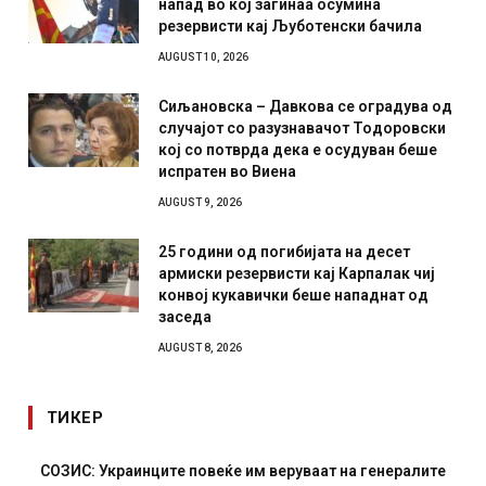
напад во кој загинаа осумина
резервисти кај Љуботенски бачила
AUGUST 10, 2026
Сиљановска – Давкова се оградува од
случајот со разузнавачот Тодоровски
кој со потврда дека е осудуван беше
испратен во Виена
AUGUST 9, 2026
25 години од погибијата на десет
армиски резервисти кај Карпалак чиј
конвој кукавички беше нападнат од
заседа
AUGUST 8, 2026
ТИКЕР
СОЗИС: Украинците повеќе им веруваат на генералите