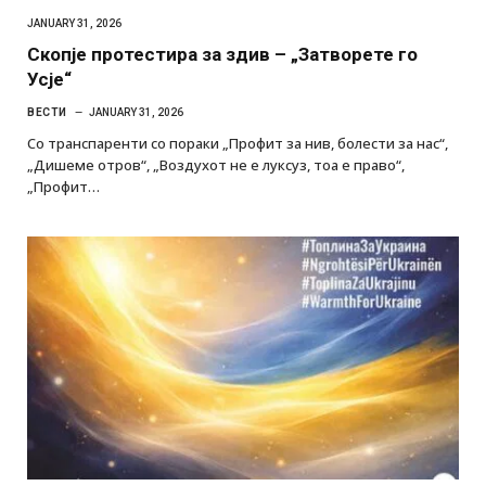
JANUARY 31, 2026
Скопје протестира за здив – „Затворете го
Усје“
ВЕСТИ
JANUARY 31, 2026
Со транспаренти со пораки „Профит за нив, болести за нас“,
„Дишеме отров“, „Воздухот не е луксуз, тоа е право“,
„Профит…