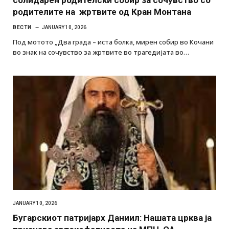
солидарен родителски собир за сочувство со
родителите на жртвите од Кран Монтана
ВЕСТИ
JANUARY 10, 2026
Под мотото „Два града – иста болка, мирен собир во Кочани
во знак на сочувство за жртвите во трагедијата во…
JANUARY 10, 2026
Бугарскиот патријарх Даниил: Нашата црква ја