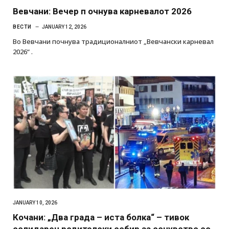
Вевчани: Вечер п очнува карневалот 2026
ВЕСТИ
JANUARY 12, 2026
Во Вевчани почнува традиционалниот „Вевчански карневал
2026“ .
JANUARY 10, 2026
Кочани: „Два града – иста болка“ – тивок