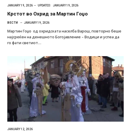
JANUARY 19, 2026
UPDATED:
JANUARY 19, 2026
Крстот во Охрид за Мартин Гоџо
ВЕСТИ
JANUARY 19, 2026
Мартин Гоџо од охридската населба Варош, повторно беше
најсреќен на денешното Богојавление – Водици и успеа да
го фати светиот…
JANUARY 12, 2026