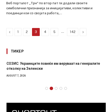
Веб порталот „Трн“ по втор пат ги додели своите
симболични признанија за иницијативи, колективи и
поединци кои со својата работа,…
Previous
…
Next
1
2
3
4
5
142
ТИКЕР
СОЗИС: Украинците повеќе им веруваат на генералите
отколку на Зеленски
AUGUST 7, 2026