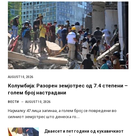
AUGUST 10, 2026
Колумбија: Разорен земјотрес од 7.4 степени –
голем број настрадани
ВЕСТИ
AUGUST 10, 2026
Најмалку 47 лица загинаа, а голем број се повредени во
силниот земјотрес што денеска го…
Дваесет и пет години од кукавичкиот