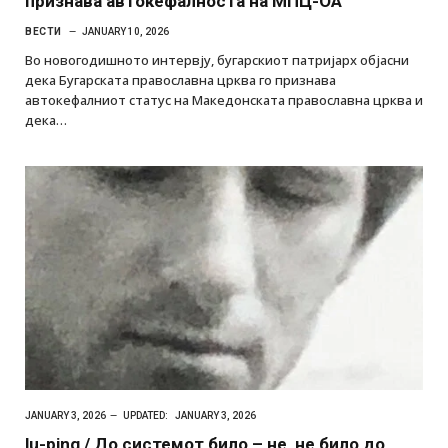
признава автокефалноста на МПЦ-ОА
ВЕСТИ
JANUARY 10, 2026
Во новогодишното интервју, бугарскиот патријарх објасни
дека Бугарската православна црква го признава
автокефалниот статус на Македонската православна црква и
дека…
JANUARY 3, 2026
UPDATED:
JANUARY 3, 2026
lu-ping / До системот било – не, не било до