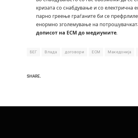
кризата со снабдување и со електрична ен
парно греење граѓаните би се префрлиле 
енормно зголемување на потрошувачката
дописот на ЕСМ до медиумите
.
БЕГ
Влада
договори
ЕСМ
Македонија
SHARE.