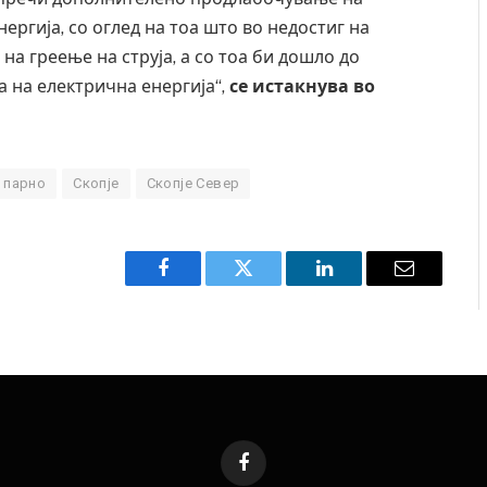
ергија, со оглед на тоа што во недостиг на
на греење на струја, а со тоа би дошло до
 на електрична енергија“,
се истакнува во
парно
Скопје
Скопје Север
Facebook
Twitter
LinkedIn
Email
Facebook