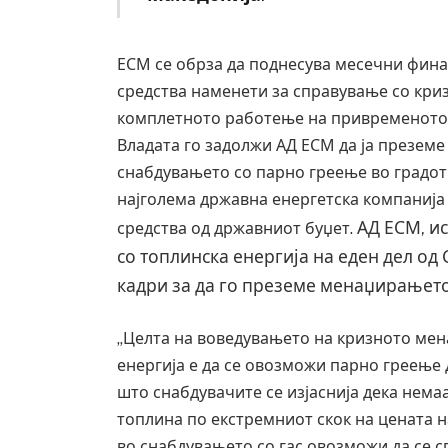
ЕСМ се обрза да поднесува месечни фин
средства наменети за справување со криз
комплетното работење на привременото
Владата го задолжи АД ЕСМ да ја презем
снабдувањето со парно греење во градот 
најголема државна енергетска компанија 
АД ЕСМ, ис
средства од државниот буџет.
со топлинска енергија на еден дел од 
кадри за да го преземе менаџирањет
„Целта на воведувањето на кризното ме
енергија е да се овозможи парно греење д
што снабдувачите се изјаснија дека немаа
топлина по екстремниот скок на цената н
во снабдувањето со гас овозможи да се