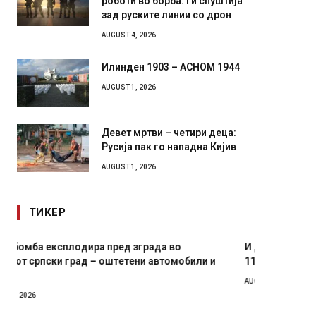
зад руските линии со дрон
AUGUST 4, 2026
Илинден 1903 – АСНОМ 1944
AUGUST 1, 2026
Девет мртви – четири деца:
Русија пак го нападна Кијив
AUGUST 1, 2026
ТИКЕР
И Данска се милитарилизира – воведува нова
Уште д
11-месечна воена
во глав
завитк
AUGUST 4, 2026
AUGUST 2,