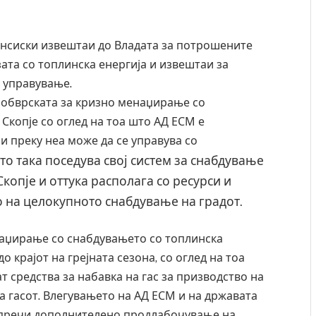
ансиски извештаи до Владата за потрошените
ата со топлинска енергија и извештаи за
 управување.
е обврската за кризно менаџирање со
Скопје со оглед на тоа што АД ЕСМ е
и преку неа може да се управува со
то така поседува свој систем за
снабдување
Скопје и оттука располага со
ресурси и
о на целокупното снабдување на
градот.
наџирање со снабдувањето со топлинска
о крајот на грејната сезона, со оглед на тоа
т средства за набавка на гас за призводство на
а гасот. Влегувањето на АД ЕСМ и на државата
 спречи дополнителено продлабочување на