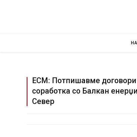
Н
ЕСМ: Потпишавме договори 
соработка со Балкан енерџи
Грција: Горат Парос, Андрос, Калимнос,
Север
JULY 30, 2026