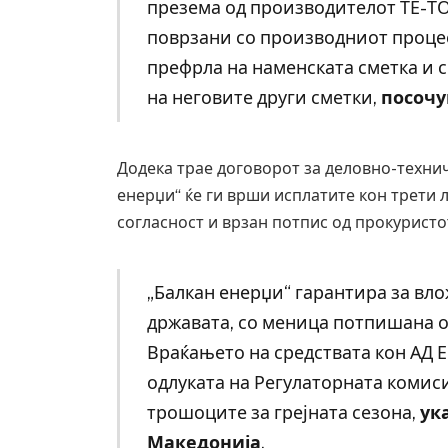
презема од производителот ТЕ-ТО
поврзани со производниот процес.
префрла на наменската сметка и 
на неговите други сметки,
посочу
Додека трае договорот за деловно-технич
енерџи“ ќе ги врши исплатите кон трети 
согласност и врзан потпис од прокуристо
„Балкан енерџи“ гарантира за вл
државата, со меница потпишана о
Враќањето на средствата кон АД Е
одлуката на Регулаторната комиси
трошоците за грејната сезона,
ук
Македонија
.