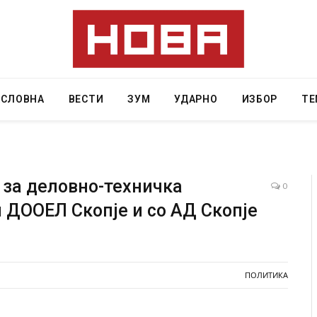
АСЛОВНА
ВЕСТИ
ЗУМ
УДАРНО
ИЗБОР
ТЕ
за деловно-техничка
0
 ДООЕЛ Скопје и со АД Скопје
 Крит, …
Рачна бомба експлодира пред зграда во
главниот српски град – оштетени автомобили и
локали
AUGUST 6, 2026
ПОЛИТИКА