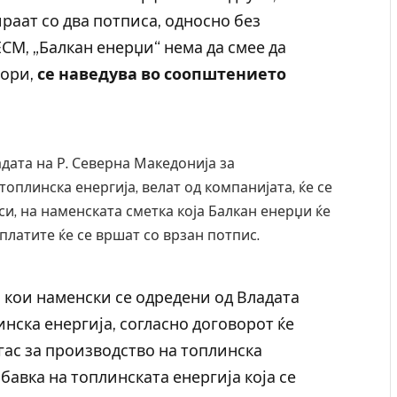
раат со два потписа, односно без
ЕСМ, „Балкан енерџи“ нема да смее да
вори,
се наведува во соопштението
адата на Р. Северна Македонија за
оплинска енергија, велат од компанијата, ќе се
и, на наменската сметка која Балкан енерџи ќе
сплатите ќе се вршат со врзан потпис.
 Крит, …
Рачна бомба експлодира пред зграда во
 кои наменски се одредени од Владата
главниот српски град – оштетени автомобили и
инска енергија, согласно договорот ќе
локали
гас за производство на топлинска
AUGUST 6, 2026
абавка на топлинската енергија која се