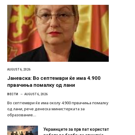
AUGUST 6, 2026
Јаневска: Во септември ќе има 4.900
првачиња помалку од лани
ВЕСТИ
AUGUST 6, 2026
Во септември ќе има околу 4.900 првачиња помалку
од лани, рече денеска министерката за
образование…
Украинците за прв пат користат
роботи во борба: ги спуштија