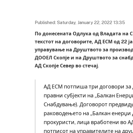
Published: Saturday, January 22, 2022 13:35
По донесената Одлука од Владата на 
текстот на договорите, АД ЕСМ од 22 
управување на Друштвото за производ
ДООЕЛ Скопје и на Друштвото за снабд
АД Скопје Север во стечај
.
АД ЕСМ потпиша три договори за 
правни субјекти на „Балкан Енерџ
Снабдување). Договорот предвиду
раководењето на „Балкан енерџи
прокуристи, лица вработени во АД
потписот на управителите на дру