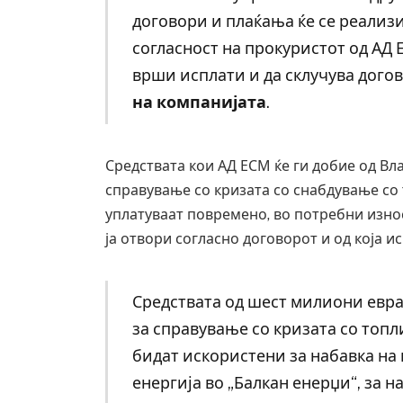
договори и плаќања ќе се реализи
согласност на прокуристот од АД 
врши исплати и да склучува дого
на компанијата
.
Средствата кои АД ЕСМ ќе ги добие од Вл
справување со кризата со снабдување со т
уплатуваат повремено, во потребни износ
ја отвори согласно договорот и од која и
Грција: Горат Парос, Андрос, Калимнос,
Средствата од шест милиони евра
за справување со кризата со топл
JULY 30, 2026
бидат искористени за набавка на 
енергија во „Балкан енерџи“, за н