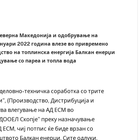
Северна Македонија и одобрување на
јануари 2022 година влезе во привремено
ство на топлинска енергија Балкан енерџи
ување со пареа и топла вода
деловно-техничка соработка со трите
и“, (Производство, Дистрибуција и
ва влегување на АД ЕСМ во
 ДООЕЛ Скопје“ преку назначување
 ЕСМ, чиј потпис ќе биде врзан со
штвото Балкан енерџи. Сите одлуки,