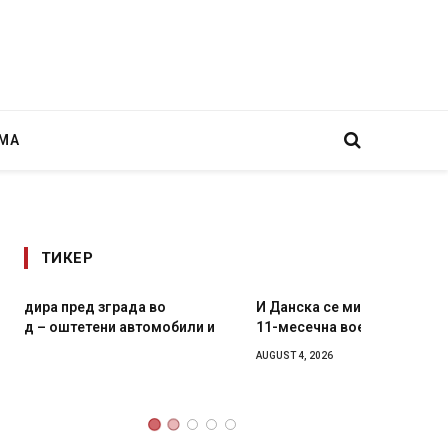
МА
ТИКЕР
И Данска се милитарилизира – воведува нова
Уште д
11-месечна воена
во глав
завитк
AUGUST 4, 2026
AUGUST 2,