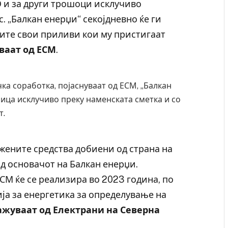
 и за други трошоци исклучиво
 „Балкан енерџи“ секојдневно ќе ги
сите свои приливи кои му пристигаат
ваат од ЕСМ
.
ка соработка, појаснуваат од ЕСМ, „Балкан
лица исклучиво преку наменската сметка и со
т.
ожените средства добиени од страна на
д основачот на Балкан енерџи.
СМ ќе се реализира во 2023 година, по
ја за енергетика за определување на
ажуваат од Електрани на Северна