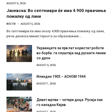
AUGUST 6, 2026
Јаневска: Во септември ќе има 4.900 првачиња
помалку од лани
ВЕСТИ
AUGUST 6, 2026
Во септември ќе има околу 4.900 првачиња помалку од лани,
рече денеска министерката за образование…
Украинците за прв пат користат роботи
во борба: ги спуштија зад руските линии
со дрон
AUGUST 4, 2026
Илинден 1903 – АСНОМ 1944
AUGUST 1, 2026
Девет мртви – четири деца: Русија пак
го нападна Кијив
AUGUST 1, 2026