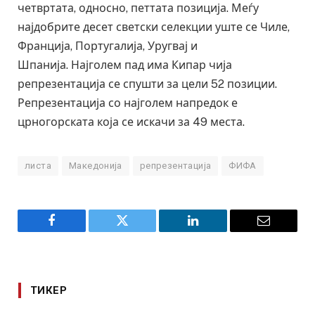
четвртата, односно, петтата позиција. Меѓу
најдобрите десет светски селекции уште се Чиле,
Франција, Португалија, Уругвај и
Шпанија. Најголем пад има Кипар чија
репрезентација се спушти за цели 52 позиции.
Репрезентација со најголем напредок е
црногорската која се искачи за 49 места.
листа
Македонија
репрезентација
ФИФА
Facebook
Twitter
LinkedIn
Email
ТИКЕР