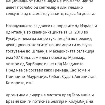
националниот тим се најде на 155 место или за
девет послабо од септември или, гледано
севкупно од осамостојувањето, најслабо досега.
Назадувањето се должи на поразите од Израел и
од Италија во квалификациите за СП 2018 во
Русија и нема да запре тука имајќи во предвид
дека „црвено-жолтите“ во ноември ги очекува
гостување во Шпанија. Македонската селекција
има 167 бода, само два повеќе од Мјанмар,
четири од Барбадос и шест од Малдивите.
Пред неа се состави како Гренада, Сао Томе и
Принципе, Маурициус, Либан, Судан, Авганистан,
Коморите, итн.
Аргентина е лидер на листата пред Германија и
Бразил кои ги потиснаа Белгија и Колумбија на