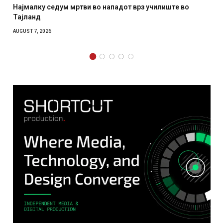
з училиште во
СОЗИС: Украинците повеќе им веруваат н
отколку на Зеленски
AUGUST 7, 2026