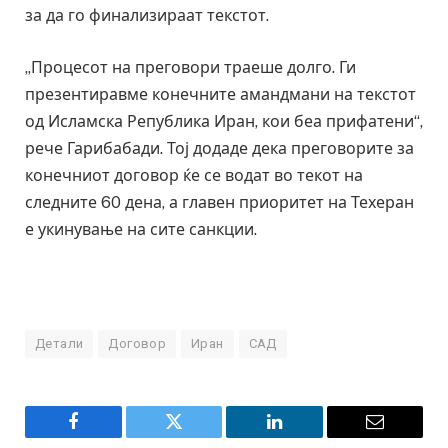
за да го финализираат текстот.
„Процесот на преговори траеше долго. Ги
презентиравме конечните амандмани на текстот
од Исламска Република Иран, кои беа прифатени“,
рече Гарибабади. Тој додаде дека преговорите за
конечниот договор ќе се водат во текот на
следните 60 дена, а главен приоритет на Техеран
е укинување на сите санкции.
Детали
Договор
Иран
САД
Facebook
Twitter
LinkedIn
Email