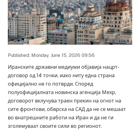
Published: Monday, June 15, 2026 09:56
Иранските државни медиуми објавија нацрт-
договор од 14 точки, иако ниту една страна
официјално не го потврди. Според
полуофицијалната новинска агенција Мехр,
договорот вклучува траен прекин на огнот на
сите фронтови, обврска на САД да не се мешаат
во внатрешните работи на Иран и да не ги
зголемуваат своите сили во регионот.