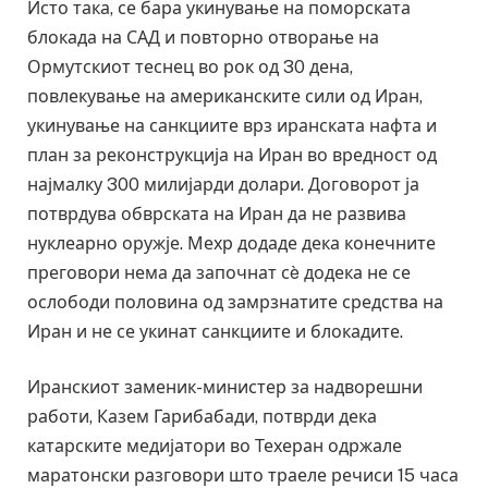
Исто така, се бара укинување на поморската
блокада на САД и повторно отворање на
Ормутскиот теснец во рок од 30 дена,
повлекување на американските сили од Иран,
укинување на санкциите врз иранската нафта и
план за реконструкција на Иран во вредност од
најмалку 300 милијарди долари. Договорот ја
потврдува обврската на Иран да не развива
нуклеарно оружје. Мехр додаде дека конечните
преговори нема да започнат сè додека не се
ослободи половина од замрзнатите средства на
Иран и не се укинат санкциите и блокадите.
Иранскиот заменик-министер за надворешни
работи, Казем Гарибабади, потврди дека
катарските медијатори во Техеран одржале
маратонски разговори што траеле речиси 15 часа