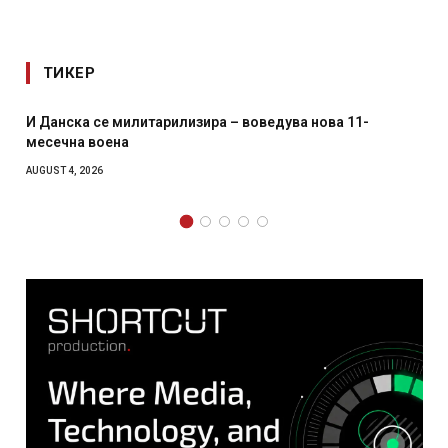
ТИКЕР
ва 11-
Уште двајца починаа од повредите во рестора
главниот град на Русуија – експлозивот бил з
како роденденски подарок
AUGUST 2, 2026