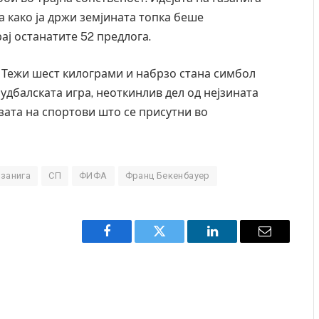
 како ја држи земјината топка беше
ај останатите 52 предлога.
. Тежи шест килограми и набрзо стана симбол
дбалската игра, неоткинлив дел од нејзината
езата на спортови што се присутни во
азанига
СП
ФИФА
Франц Бекенбауер
Facebook
Twitter
LinkedIn
Email
тали за експлозијата во главниот град на
СОЗИС: Украи
сија – жена носела бомба, кој требало да
генералите о
де убиен?
AUGUST 7, 2026
UST 2, 2026