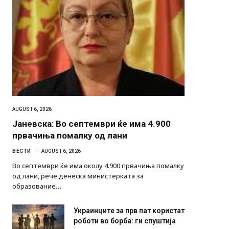
AUGUST 6, 2026
Јаневска: Во септември ќе има 4.900
првачиња помалку од лани
ВЕСТИ
AUGUST 6, 2026
Во септември ќе има околу 4.900 првачиња помалку
од лани, рече денеска министерката за
образование…
Украинците за прв пат користат
роботи во борба: ги спуштија