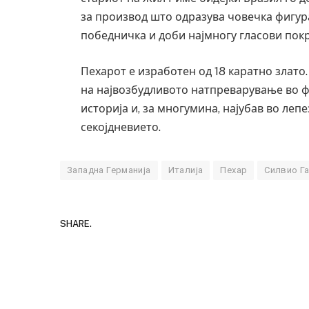
за производ што одразува човечка фигура
победничка и доби најмногу гласови покр
Пехарот е изработен од 18 каратно злато
на највозбудливото натпреварување во фу
историја и, за многумина, најубав во леп
секојдневието.
Западна Германија
Италија
Пехар
Силвио Г
SHARE.
Де
Ру
би
AUG