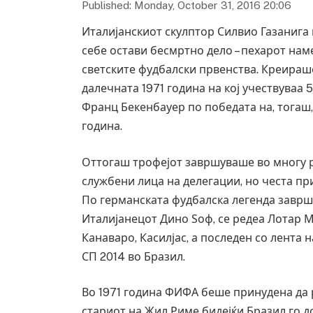
Published: Monday, October 31, 2016 20:06
Италијанскиот скулптор Силвио Газанига 
себе остави бесмртно дело – пехарот нам
светските фудбалски првенства. Креираш
далечната 1971 година на кој учествуваа 
Франц Бекенбауер по победата на, тогаш,
година.
Оттогаш трофејот завршуваше во многу ра
службени лица на делегации, но честа п
По германската фудбалска легенда завршу
Италијанецот Дино Ѕоф, се редеа Лотар М
Канаваро, Касилјас, а последен со лента 
СП 2014 во Бразил.
Во 1971 година ФИФА беше принудена да 
стариот на Жил Риме бидејќи Бразил го до