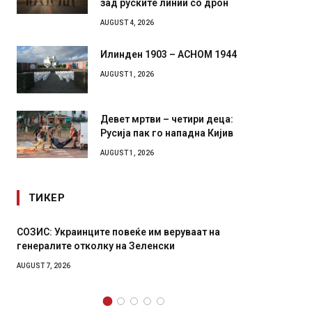
зад руските линии со дрон
AUGUST 4, 2026
Илинден 1903 – АСНОМ 1944
AUGUST 1, 2026
Девет мртви – четири деца:
Русија пак го нападна Кијив
AUGUST 1, 2026
ТИКЕР
нците повеќе им веруваат на
Рачна бомба експлодира
тколку на Зеленски
главниот српски град –
локали
AUGUST 6, 2026