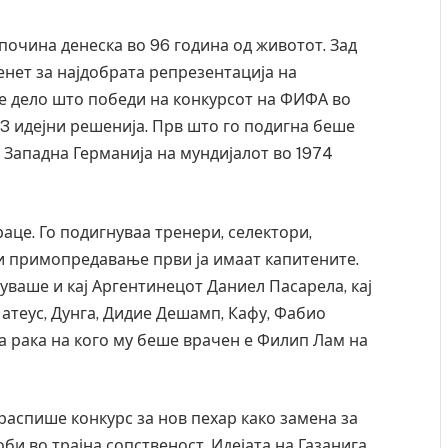
почина денеска во 96 година од животот. Зад
енет за најдобрата репрезентација на
е дело што победи на конкурсот на ФИФА во
53 идејни решенија. Прв што го подигна беше
 Западна Германија на мундијалот во 1974
це. Го подигнуваа тренери, селектори,
ри примопредавање први ја имаат капитените.
ваше и кај Аргентинецот Даниел Пасарела, кај
атеус, Дунга, Дидие Дешамп, Кафу, Фабио
на рака на кого му беше врачен е Филип Лам на
распише конкурс за нов пехар како замена за
би во трајна сопственост. Идејата на Газанига