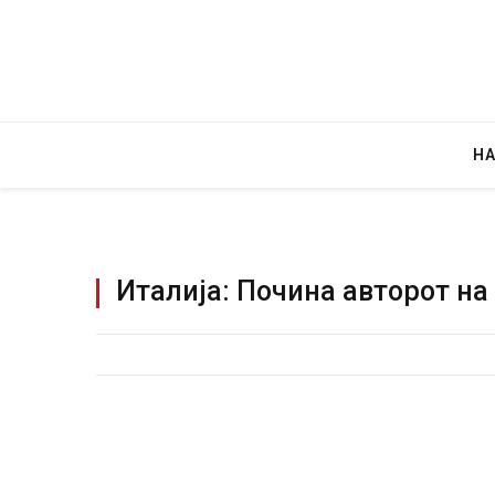
Н
Италија: Почина авторот на
Детали за експло
Русија – жена но
биде убиен?
AUGUST 2, 2026