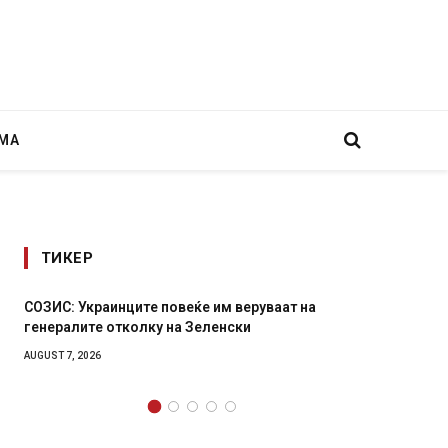
МА
ТИКЕР
м веруваат на
Рачна бомба експлодира пред зграда 
енски
главниот српски град – оштетени авт
локали
AUGUST 6, 2026