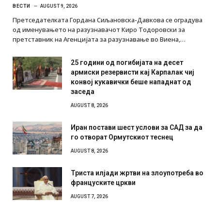
ВЕСТИ
AUGUST 9, 2026
Претседателката Гордана Сиљановска-Давкова се оградува
од именувањето на разузнавачот Киро Тодоровски за
претставник на Агенцијата за разузнавање во Виена,…
25 години од погибијата на десет
армиски резервисти кај Карпалак чиј
конвој кукавички беше нападнат од
заседа
AUGUST 8, 2026
Иран постави шест услови за САД за да
го отворат Ормутскиот теснец
AUGUST 8, 2026
Триста илјади жртви на злоупотреба во
француските цркви
AUGUST 7, 2026