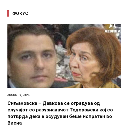
ФОКУС
AUGUST 9, 2026
Сиљановска – Давкова се оградува од
случајот со разузнавачот Тодоровски кој со
потврда дека е осудуван беше испратен во
Виена