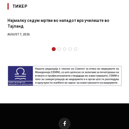
ТИКЕР
у седум мртви во нападот врз училиште во
СОЗИС: Укра
отколку на
2026
AUGUST 7, 2026
Facebook