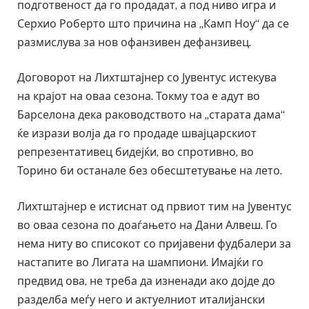
подготвеност да го продадат, а под ниво игра и
Серхио Роберто што причина на „Камп Ноу“ да се
размислува за нов офанзивен дефанзивец.
Договорот на Лихтштајнер со Јувентус истекува
на крајот на оваа сезона. Токму тоа е адут во
Барселона дека раководството на „старата дама“
ќе изрази волја да го продаде швајцарскиот
репрезентативец бидејќи, во спротивно, во
Торино би останале без обесштетување на лето.
Лихтштајнер е истиснат од првиот тим на Јувентус
во оваа сезона по доаѓањето на Дани Алвеш. Го
нема ниту во списокот со пријавени фудбалери за
настапите во Лигата на шампиони. Имајќи го
предвид ова, не треба да изненади ако дојде до
разделба меѓу него и актуелниот италијански