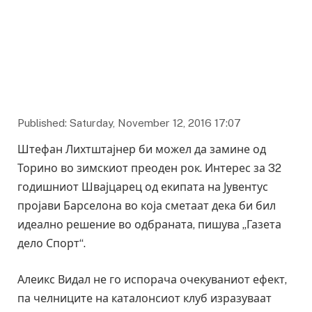
Published: Saturday, November 12, 2016 17:07
Штефан Лихтштајнер би можел да замине од
Торино во зимскиот преоден рок. Интерес за 32
годишниот Швајцарец од екипата на Јувентус
пројави Барселона во која сметаат дека би бил
идеално решение во одбраната, пишува „Газета
дело Спорт“.
Алеикс Видал не го испорача очекуваниот ефект,
па челниците на каталонсиот клуб изразуваат