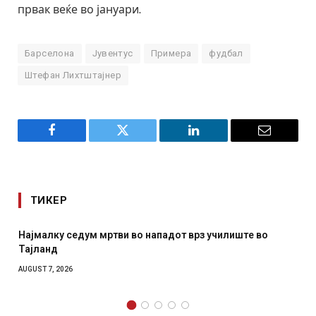
првак веќе во јануари.
Барселона
Јувентус
Примера
фудбал
Штефан Лихтштајнер
Facebook
Twitter
LinkedIn
Email
ТИКЕР
 нападот врз училиште во
СОЗИС: Украинците повеќе им
отколку на Зеленски
AUGUST 7, 2026