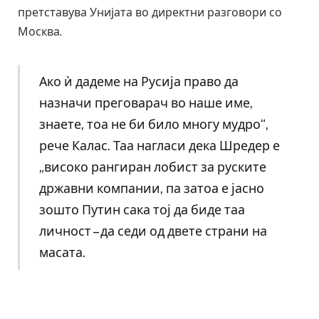
претставува Унијата во директни разговори со
Москва.
Ако ѝ дадеме на Русија право да
назначи преговарач во наше име,
знаете, тоа не би било многу мудро“,
рече Калас. Таа нагласи дека Шредер е
„високо рангиран лобист за руските
државни компании, па затоа е јасно
зошто Путин сака тој да биде таа
личност – да седи од двете страни на
масата.