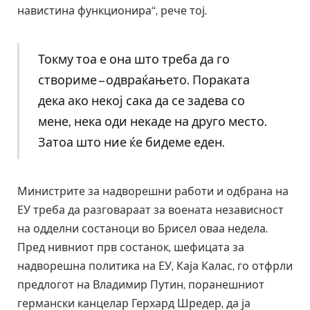
навистина функционира“, рече тој.
Токму тоа е она што треба да го
створиме – одвраќањето. Пораката
дека ако некој сака да се задева со
мене, нека оди некаде на друго место.
Затоа што ние ќе бидеме еден.
Министрите за надворешни работи и одбрана на
ЕУ треба да разговараат за воената независност
на одделни состаноци во Брисел оваа недела.
Пред нивниот прв состанок, шефицата за
надворешна политика на ЕУ, Каја Калас, го отфрли
предлогот на Владимир Путин, поранешниот
германски канцелар Герхард Шредер, да ја