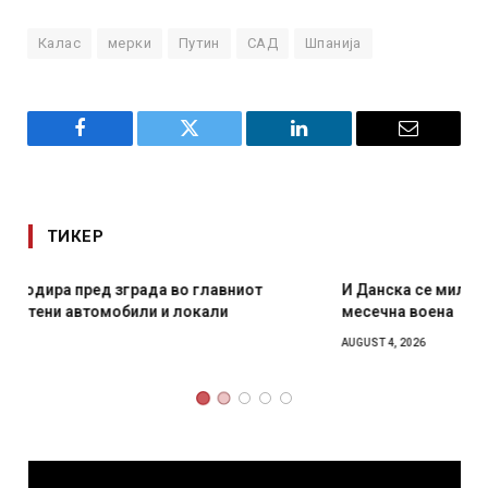
Калас
мерки
Путин
САД
Шпанија
Facebook
Twitter
LinkedIn
Email
ТИКЕР
И Данска се милитарилизира – воведува нова 11-
месечна воена
AUGUST 4, 2026