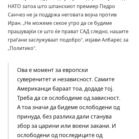
НАТО затоа што шпанскиот премиер Педро
Санчез не ја поддржа неговата војна против
Иран. „Не можеме секое утро да се будиме
прашувајќи се што ќе прават САД следно, нашите
граѓани заслужуваат подобро“, изјави Албарес за
„Политико“.
Ова е момент за европски
суверенитет и независност. Самите
Американци бараат тоа, додаде тој.
Треба да се ослободиме од зависност.
А тоа значи да бидеме ослободени од
принуда, без разлика дали станува
збор за царини или воени закани. И
ослободени од последиците од