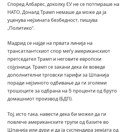
Според Албарес, доколку ЕУ не се потпираше на
НАТО, Доналд Трамп немаше да може да ја
уценува нејзината безбедност, пишува
„Политико“.
Мадрид се најде на првата линија на
трансатлантскиот спор меѓу американскиот
претседател Трамп и неговите европски
сојузници. Трамп се закани дека ќе воведе
дополнителни трговски тарифи за Шпанија
поради нејзиното одбивање да ги зголеми
трошоците за одбрана на 5 проценти од бруто
домашниот производ (БДП).
Тој, исто така, навести дека би можел да ги
повлече американските трупи од базите во
Шпанија или дури и да ја суспендира земјата од