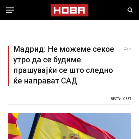
Мадрид: Не можеме секое
0
утро да се будиме
прашувајќи се што следно
ќе направат САД
ВЕСТИ
,
СВЕТ