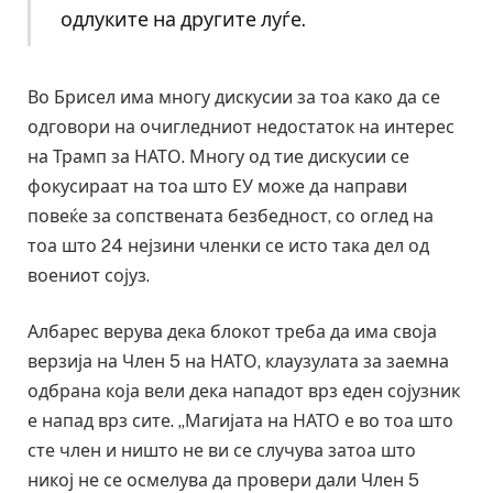
одлуките на другите луѓе.
Во Брисел има многу дискусии за тоа како да се
одговори на очигледниот недостаток на интерес
на Трамп за НАТО. Многу од тие дискусии се
фокусираат на тоа што ЕУ може да направи
повеќе за сопствената безбедност, со оглед на
тоа што 24 нејзини членки се исто така дел од
воениот сојуз.
Албарес верува дека блокот треба да има своја
верзија на Член 5 на НАТО, клаузулата за заемна
одбрана која вели дека нападот врз еден сојузник
е напад врз сите. „Магијата на НАТО е во тоа што
сте член и ништо не ви се случува затоа што
никој не се осмелува да провери дали Член 5