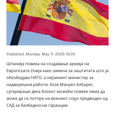
Published: Monday, May 11, 2026 16:00
Шпанија повика на создавање армија на
Европската Унија како замена за заштитата што ја
обезбедува НАТО, а нејзиниот министер за
надворешни работи, Хозе Мануел Албарес,
сугерираше дека блокот можеби повеќе нема да
може да се потпре на воениот сојуз предводен од
САД за безбедносни гаранции.