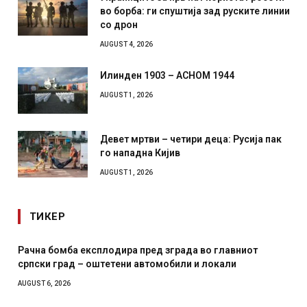
во борба: ги спуштија зад руските линии
со дрон
AUGUST 4, 2026
Илинден 1903 – АСНОМ 1944
AUGUST 1, 2026
Девет мртви – четири деца: Русија пак
го нападна Кијив
AUGUST 1, 2026
ТИКЕР
И Данска се милитарилизира – воведува нова 11-
месечна воена
AUGUST 4, 2026