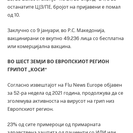
останатите ЦЈЗ/ПЕ, бројот на пријавени е помал
од 10.
Заклучно со 9 јануари, во Р.С. Македонија,
вакцинирани се вкупно 49.236 лица со бесплатна
или комерцијална вакцина.
ВО ШЕСТ ЗЕМЈИ ВО ЕВРОПСКИОТ РЕГИОН
ГРИПОТ „КОСИ“
Согласно извештајот на Flu News Europe објавен
за 52-ра недела од 2021 година, продолжува да се
зголемува активноста на вирусот на грип низ
Европскиот регион.
23% од сите примероци од примарната
здравствена заштита од пациенти со ИЛИ или