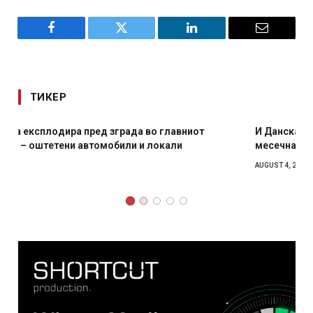
Facebook
Twitter
LinkedIn
Email
ТИКЕР
И Данска се милитарилизира – воведува нова 11-
месечна воена
AUGUST 4, 2026