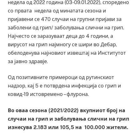
недела од 2022 година (03-09.01.2022), споредено
со првата недела од минатата сезона и
пријавени се 470 случаи на групни пријави за
заболени од грип/ заболувања слични на грип.
Најчесто се заразуваат деца до 4 години, а
вирусот на грип најмногу се шири во Дебар,
обелоденува најновиот извештај на Институтот
за јавно здравје.
Од позитивните примероци од рутинскиот
надзор, кај 5 е потврдена инфекција со грип и
ковид-19 истовремено – флурона.
Во оваа сезона (2021/2022) вкупниот број на
случаи на грип и заболувања слични на грип
изнесува 2.183 или 105,5 на 100.000 жители.