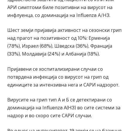
АРИ симптоми биле позитивни на вирусот на
инфлуенца, со доминација на Influenza A/H3.
Шест земји пријавија активност на сезонски грип
над прагот на позитивност од 10%: Ерменија
(78%), Израел (68%), Шведска (36%), Франција
(33%), Молдавија (24%) и Албанија (18%).
Пријавени се хоспитализирани случаи со
потврдена инфекција со вирусот на грип од
единиците за интензивна нега и САРИ надзорот.
Вирусите на грип тип А и Б се детектирани со
доминација на Influenza А(H3) во сите системи за
надзор и во скоро сите САРИ случаи.
Во однос на интензитетот, 19 земји се на базично