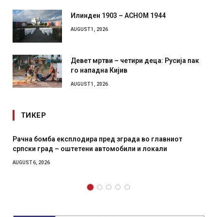
Илинден 1903 – АСНОМ 1944
AUGUST 1, 2026
Девет мртви – четири деца: Русија пак
го нападна Кијив
AUGUST 1, 2026
ТИКЕР
И Данска се милитарилизира – воведува нова 11-
месечна воена
AUGUST 4, 2026