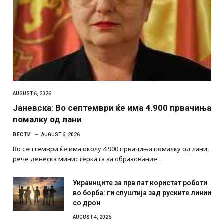
AUGUST 6, 2026
Јаневска: Во септември ќе има 4.900 првачиња
помалку од лани
ВЕСТИ
AUGUST 6, 2026
Во септември ќе има околу 4.900 првачиња помалку од лани,
рече денеска министерката за образование…
Украинците за прв пат користат роботи
во борба: ги спуштија зад руските линии
со дрон
AUGUST 4, 2026