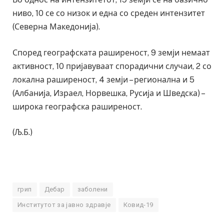
ниво, 10 се со низок и една со среден интензитет
(Северна Македонија).
Според географската раширеност, 9 земји немаат
активност, 10 пријавуваат спорадични случаи, 2 со
локална раширеност, 4 земји – регионална и 5
(Албанија, Израел, Норвешка, Русија и Шведска) –
широка географска раширеност.
(Љ.Б.)
грип
Дебар
заболени
Институтот за јавно здравје
Ковид-19