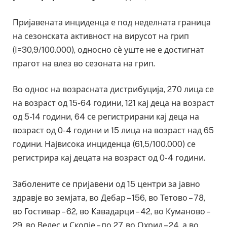
Пријавената инциденца е под неделната граница
на сезонската активност на вирусот на грип
(I=30,9/100.000), односно сѐ уште не е достигнат
прагот на влез во сезоната на грип.
Во однос на возрасната дистрибуција, 270 лица се
на возраст од 15-64 години, 121 кај деца на возраст
од 5-14 години, 64 се регистрирани кај деца на
возраст од 0-4 години и 15 лица на возраст над 65
години. Највисока инциденца (61,5/100.000) се
регистрира кај децата на возраст од 0-4 години.
Заболените се пријавени од 15 центри за јавно
здравје во земјата, во Дебар – 156, во Тетово – 78,
во Гостивар – 62, во Кавадарци – 42, во Куманово –
29, во Велес и Скопје – по 27, во Охрид – 24, а во