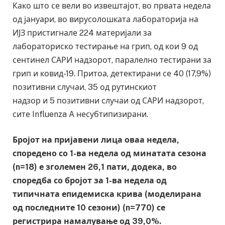
Како што се вели во извештајот, во првата недела
од јануари, во вирусолошката лабораторија на
ИЈЗ пристигнале 224 материјали за
лабораториско тестирање на грип, од кои 9 од
сентинел САРИ надзорот, паралелно тестирани за
грип и ковид-19. Притоа, детектирани се 40 (17,9%)
позитивни случаи, 35 од рутинскиот
надзор и 5 позитивни случаи од САРИ надзорот,
сите Influenza A несубтипизирани.
Бројот на пријавени лица оваа недела,
споредено со 1-ва недела од минатата сезона
(n=18) е зголемен 26,1 пати, додека, во
споредба со бројот за 1-ва недела од
типичната епидемиска крива (моделирана
од последните 10 сезони) (n=770) се
регистрира намалување од 39,0%.