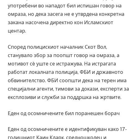
употребени во нападот бил испишан говор на
омраза, но дека засега не е утврдена конкретна
закана насочена директно кон Исламскиот
центар.
Според полицискиот началник Скот Вол,
станувало збор за поопшт говор на омраза, а
мотивот сè уште се истражува. На истрагата
работат локалната полиција, ФБИ и државното
обвинителство. ФБИ соопшти дека на терен има
специјални агенти, тимови за докази, експерти за
експлозиви и служби за поддршка на жртвите.
Еден од осомничените бил поранешен борач
Еден од осомничените е идентификуван како 17-
годишниот Каин Кларк, средношколец и