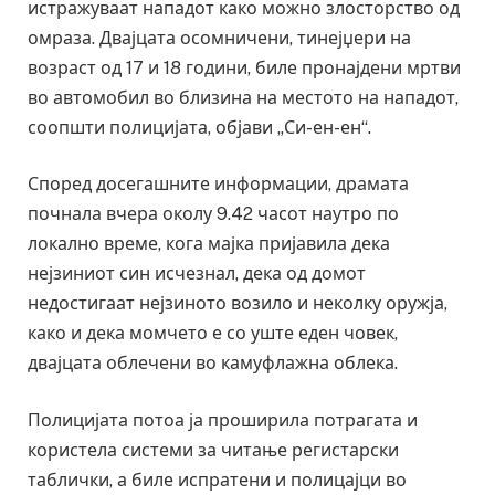
истражуваат нападот како можно злосторство од
омраза. Двајцата осомничени, тинејџери на
возраст од 17 и 18 години, биле пронајдени мртви
во автомобил во близина на местото на нападот,
соопшти полицијата, објави „Си-ен-ен“.
Според досегашните информации, драмата
почнала вчера околу 9.42 часот наутро по
локално време, кога мајка пријавила дека
нејзиниот син исчезнал, дека од домот
недостигаат нејзиното возило и неколку оружја,
како и дека момчето е со уште еден човек,
двајцата облечени во камуфлажна облека.
Полицијата потоа ја проширила потрагата и
користела системи за читање регистарски
таблички, а биле испратени и полицајци во