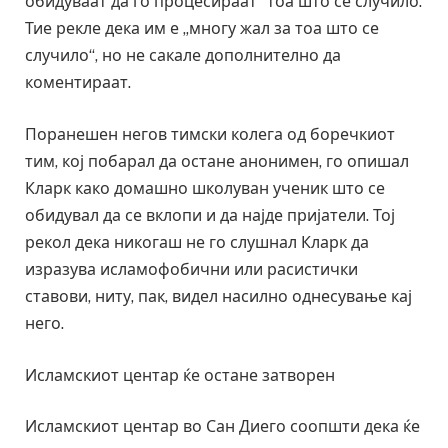
обидуваат да го процесираат“ тоа што се случило.
Тие рекле дека им е „многу жал за тоа што се
случило“, но не сакале дополнително да
коментираат.
Поранешен негов тимски колега од боречкиот
тим, кој побарал да остане анонимен, го опишал
Кларк како домашно школуван ученик што се
обидувал да се вклопи и да најде пријатели. Тој
рекол дека никогаш не го слушнал Кларк да
изразува исламофобични или расистички
ставови, ниту, пак, видел насилно однесување кај
него.
Исламскиот центар ќе остане затворен
Исламскиот центар во Сан Диего соопшти дека ќе