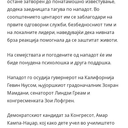
остане затворен до понатамошно известување,
додека заедницата тагува по нападот. Во
соопштението центарот им се заблагодари на
првите одговорни служби, безбедносниот тим и
на локалните лидери, наведувајќи дека нивната
брза реакција помогнала да се заштитат животи.
На семејствата и погодените од нападот ќе им
биде понудена психолошка и друга поддршка.
Нападот го осудија гувернерот на Калифорнија
Гевин Њусом, њујоршкиот градоначалник Зохран
Мамдани, сенаторот Линдзи Греам и
конгресменката Зои Лофгрен.
Демократскиот кандидат за Конгресот, Амар
Кампа-Наџар, кој како дете учел во училиштето