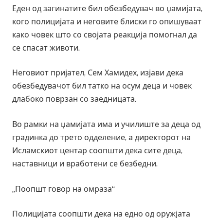
Еден од загинатите бил обезбедувач во џамијата,
кого полицијата и неговите блиски го опишуваат
како човек што со својата реакција помогнал да
се спасат животи.
Неговиот пријател, Сем Хамидех, изјави дека
обезбедувачот бил татко на осум деца и човек
длабоко поврзан со заедницата.
Во рамки на џамијата има и училиште за деца од
градинка до трето одделение, а директорот на
Исламскиот центар соопшти дека сите деца,
наставници и вработени се безбедни.
„Поопшт говор на омраза“
Полицијата соопшти дека на едно од оружјата