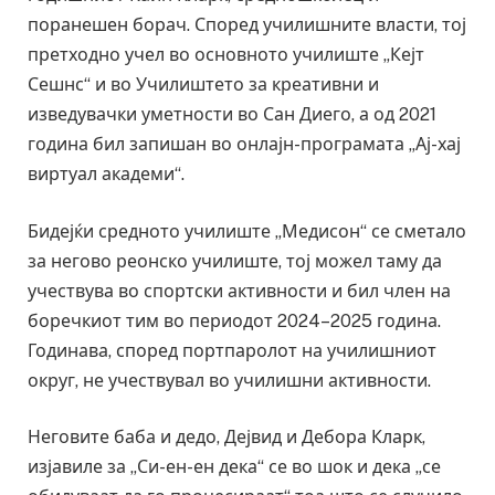
поранешен борач. Според училишните власти, тој
претходно учел во основното училиште „Кејт
Сешнс“ и во Училиштето за креативни и
изведувачки уметности во Сан Диего, а од 2021
година бил запишан во онлајн-програмата „Ај-хај
виртуал академи“.
Бидејќи средното училиште „Медисон“ се сметало
за негово реонско училиште, тој можел таму да
учествува во спортски активности и бил член на
боречкиот тим во периодот 2024–2025 година.
Годинава, според портпаролот на училишниот
округ, не учествувал во училишни активности.
Неговите баба и дедо, Дејвид и Дебора Кларк,
изјавиле за „Си-ен-ен дека“ се во шок и дека „се