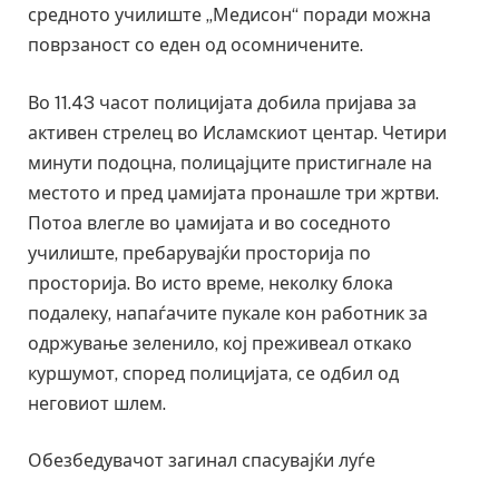
средното училиште „Медисон“ поради можна
поврзаност со еден од осомничените.
Во 11.43 часот полицијата добила пријава за
активен стрелец во Исламскиот центар. Четири
минути подоцна, полицајците пристигнале на
местото и пред џамијата пронашле три жртви.
Потоа влегле во џамијата и во соседното
училиште, пребарувајќи просторија по
просторија. Во исто време, неколку блока
подалеку, напаѓачите пукале кон работник за
одржување зеленило, кој преживеал откако
куршумот, според полицијата, се одбил од
неговиот шлем.
Обезбедувачот загинал спасувајќи луѓе