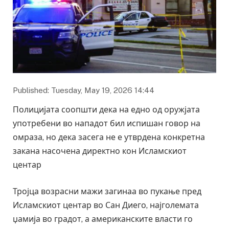
Published: Tuesday, May 19, 2026 14:44
Полицијата соопшти дека на едно од оружјата
употребени во нападот бил испишан говор на
омраза, но дека засега не е утврдена конкретна
закана насочена директно кон Исламскиот
центар
Тројца возрасни мажи загинаа во пукање пред
Исламскиот центар во Сан Диего, најголемата
џамија во градот, а американските власти го