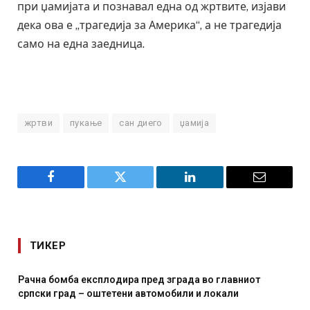
при џамијата и познавал една од жртвите, изјави
дека ова е „трагедија за Америка“, а не трагедија
само на една заедница.
жртви
пукање
сан диего
џамија
Facebook
Twitter
LinkedIn
Email
ТИКЕР
Рачна бомба експлодира пред зграда во главниот
српски град – оштетени автомобили и локали