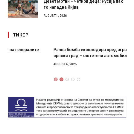
Девет мртви – четири деца: Русија пак
го нападна Кијив
AUGUST 1, 2026
ТИКЕР
Рачна бомба експлодира пред зграда во главниот
српски град – оштетени автомобили и локали
AUGUST 6, 2026