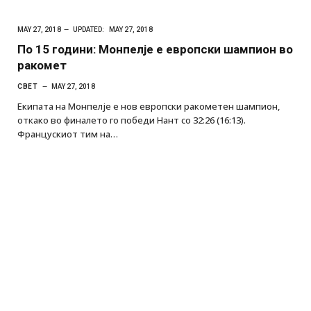
MAY 27, 2018
UPDATED:
MAY 27, 2018
По 15 години: Монпелје е европски шампион во
ракомет
СВЕТ
MAY 27, 2018
Екипата на Монпелје е нов европски ракометен шампион,
откако во финалето го победи Нант со 32:26 (16:13).
Францускиот тим на…