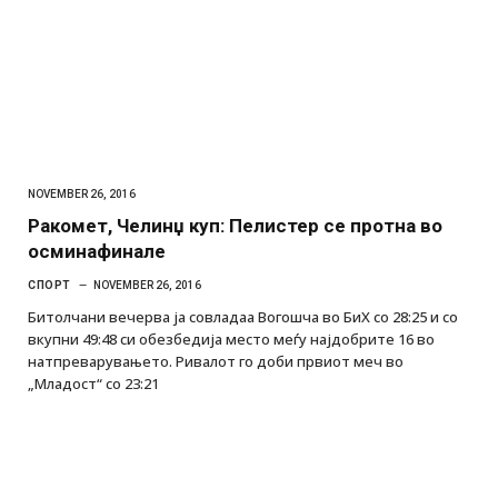
NOVEMBER 26, 2016
Ракомет, Челинџ куп: Пелистер се протна во
осминафинале
СПОРТ
NOVEMBER 26, 2016
Битолчани вечерва ја совладаа Вогошча во БиХ со 28:25 и со
вкупни 49:48 си обезбедија место меѓу најдобрите 16 во
натпреварувањето. Ривалот го доби првиот меч во
„Младост“ со 23:21