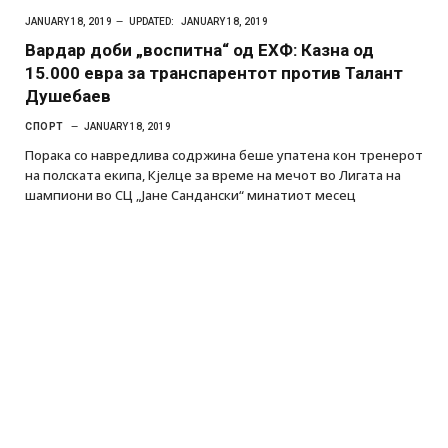
JANUARY 18, 2019
UPDATED:
JANUARY 18, 2019
Вардар доби „воспитна“ од ЕХФ: Казна од
15.000 евра за транспарентот против Талант
Душебаев
СПОРТ
JANUARY 18, 2019
Порака со навредлива содржина беше упатена кон тренерот
на полската екипа, Кјелце за време на мечот во Лигата на
шампиони во СЦ „Јане Сандански“ минатиот месец