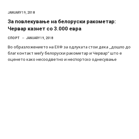
JANUARY 19, 2018
За повлекување на белоруски ракометар:
Червар казнет со 3.000 евра
СПОРТ
JANUARY 19, 2018
Во образложението на ЕХФ за одлуката стои дека „дошло до
благ контакт меѓу белоруски ракометар и Червар“ што е
оценето како несоодветно и неспортско однесување