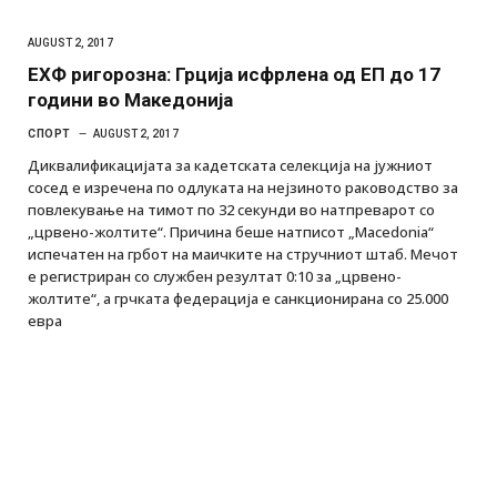
AUGUST 2, 2017
ЕХФ ригорозна: Грција исфрлена од ЕП до 17
години во Македонија
СПОРТ
AUGUST 2, 2017
Диквалификацијата за кадетската селекција на јужниот
сосед е изречена по одлуката на нејзиното раководство за
повлекување на тимот по 32 секунди во натпреварот со
„црвено-жолтите“. Причина беше натписот „Macedonia“
испечатен на грбот на маичките на стручниот штаб. Мечот
е регистриран со службен резултат 0:10 за „црвено-
жолтите“, а грчката федерација е санкционирана со 25.000
евра