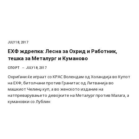
JULY 18, 2017
ЕХФ ждрепка: Лесна за Охрид и Работник,
тешка за Металург и Куманово
СПОРТ
JULY 18, 2017
Охриѓани ќе играат со КРАС Волендам од Холандија во Купот
на ЕХФ, битолчани против Гранитас од Литванија во
машкиот Челинџ куп, а во женското издание на
натпреварувањето девојките на Металург против Малага, а
кумановки со Лублин