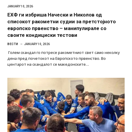
JANUARY 10, 2026
ЕХФ ги избриша Начески и Николов од
списокот ракометни судии за претстојното
европско првенство – манипулирале со
своите кондициски тестови
ВЕСТИ
JANUARY 10, 2026
Голем скандал го потресе ракометниот свет само неколку
дена пред почетокот на Европското првенство. Во
центарот на скандалот се македонските…