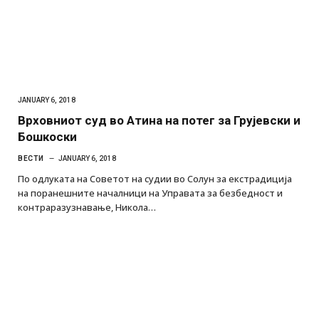
JANUARY 6, 2018
Врховниот суд во Атина на потег за Грујевски и
Бошкоски
ВЕСТИ
JANUARY 6, 2018
По одлуката на Советот на судии во Солун за екстрадиција
на поранешните началници на Управата за безбедност и
контраразузнавање, Никола…