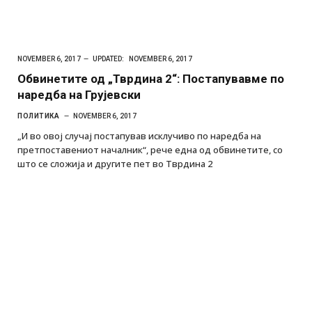
NOVEMBER 6, 2017
UPDATED:
NOVEMBER 6, 2017
Обвинетите од „Тврдина 2“: Постапувавме по
наредба на Грујевски
ПОЛИТИКА
NOVEMBER 6, 2017
„И во овој случај постапував исклучиво по наредба на
претпоставениот началник“, рече една од обвинетите, со
што се сложија и другите пет во Тврдина 2