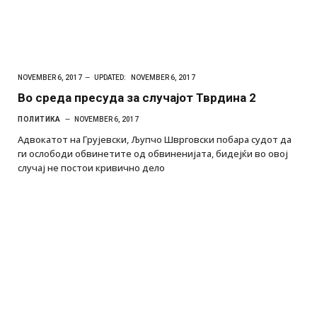
NOVEMBER 6, 2017
UPDATED:
NOVEMBER 6, 2017
Во среда пресуда за случајот Тврдина 2
ПОЛИТИКА
NOVEMBER 6, 2017
Адвокатот на Грујевски, Љупчо Шврговски побара судот да
ги ослободи обвинетите од обвиненијата, бидејќи во овој
случај не постои кривично дело