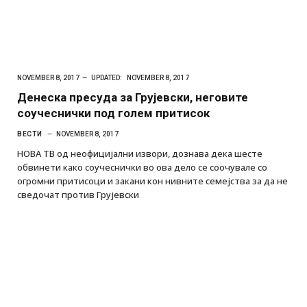
NOVEMBER 8, 2017
UPDATED:
NOVEMBER 8, 2017
Денеска пресуда за Грујевски, неговите
соучеснички под голем притисок
ВЕСТИ
NOVEMBER 8, 2017
НОВА ТВ од неофицијални извори, дознава дека шесте
обвинети како соучеснички во ова дело се соочувале со
огромни притисоци и закани кон нивните семејства за да не
сведочат против Грујевски