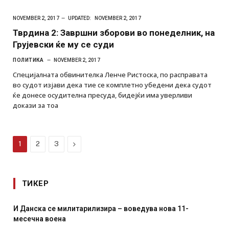
NOVEMBER 2, 2017
UPDATED:
NOVEMBER 2, 2017
Тврдина 2: Завршни зборови во понеделник, на
Грујевски ќе му се суди
ПОЛИТИКА
NOVEMBER 2, 2017
Специјалната обвинителка Ленче Ристоска, по расправата
во судот изјави дека тие се комплетно убедени дека судот
ќе донесе осудителна пресуда, бидејќи има уверливи
докази за тоа
Next
1
2
3
ТИКЕР
И Данска се милитарилизира – воведува нова 11-
месечна воена