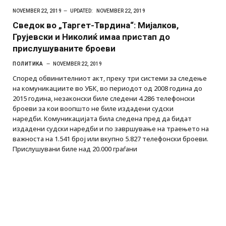
NOVEMBER 22, 2019
UPDATED:
NOVEMBER 22, 2019
Сведок во „Таргет-Тврдина“: Мијалков,
Грујевски и Николиќ имаа пристап до
прислушуваните броеви
ПОЛИТИКА
NOVEMBER 22, 2019
Според обвинителниот акт, преку три системи за следење
на комуникациите во УБК, во периодот од 2008 година до
2015 година, незаконски биле следени 4.286 телефонски
броеви за кои воопшто не биле издадени судски
наредби. Комуникацијата била следена пред да бидат
издадени судски наредби и по завршување на траењето на
важноста на 1.541 број или вкупно 5.827 телефонски броеви.
Прислушувани биле над 20.000 граѓани