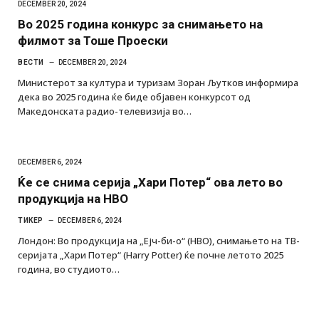
DECEMBER 20, 2024
Во 2025 година конкурс за снимањето на
филмот за Тоше Проески
ВЕСТИ
DECEMBER 20, 2024
Министерот за култура и туризам Зоран Љутков информира
дека во 2025 година ќе биде објавен конкурсот од
Македонската радио-телевизија во…
DECEMBER 6, 2024
Ќе се снима серија „Хари Потер“ ова лето во
продукција на HBO
ТИКЕР
DECEMBER 6, 2024
Лондон: Во продукција на „Ејч-би-о“ (HBO), снимањето на ТВ-
серијата „Хари Потер“ (Harry Potter) ќе почне летото 2025
година, во студиото…