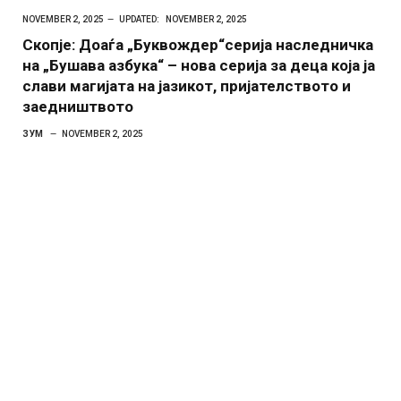
NOVEMBER 2, 2025
UPDATED:
NOVEMBER 2, 2025
Скопје: Доаѓа „Буквождер“серија наследничка
на „Бушава азбука“ – нова серија за деца која ја
слави магијата на јазикот, пријателството и
заедништвото
ЗУМ
NOVEMBER 2, 2025