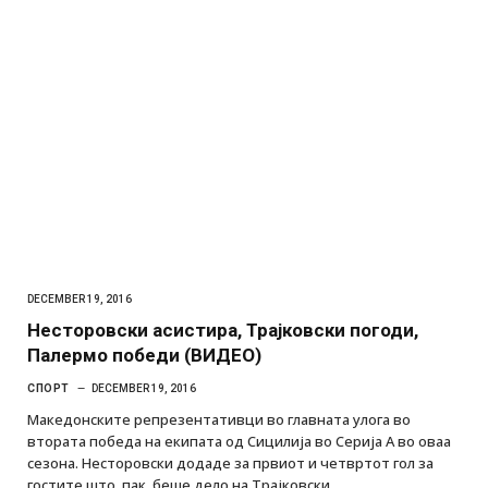
DECEMBER 19, 2016
Несторовски асистира, Трајковски погоди,
Палермо победи (ВИДЕО)
СПОРТ
DECEMBER 19, 2016
Македонските репрезентативци во главната улога во
втората победа на екипата од Сицилија во Серија А во оваа
сезона. Несторовски додаде за првиот и четвртот гол за
гостите што, пак, беше дело на Трајковски