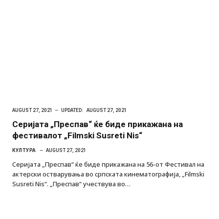
AUGUST 27, 2021
UPDATED:
AUGUST 27, 2021
Серијата „Преспав“ ќе биде прикажана на
фестивалот „Filmski Susreti Nis“
КУЛТУРА
AUGUST 27, 2021
Серијата „Преспав“ ќе биде прикажана на 56-от Фестивал на
актерски остварувања во српската кинематографија, „Filmski
Susreti Nis“. „Преспав“ учествува во…