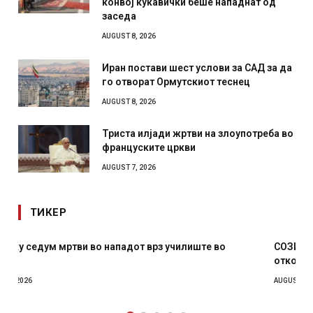
конвој кукавички беше нападнат од
заседа
AUGUST 8, 2026
Иран постави шест услови за САД за да
го отворат Ормутскиот теснец
AUGUST 8, 2026
Триста илјади жртви на злоупотреба во
француските цркви
AUGUST 7, 2026
ТИКЕР
СОЗИС: Украинците повеќе им веруваат на генералите
отколку на Зеленски
AUGUST 7, 2026