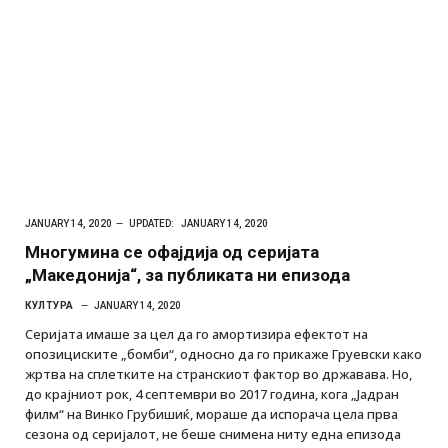
JANUARY 14, 2020
UPDATED:
JANUARY 14, 2020
Многумина се офајдија од серијата
„Македонија“, за публиката ни епизодa
КУЛТУРА
JANUARY 14, 2020
Серијата имаше за цел да го амортизира ефектот на
опозициските „бомби“, односно да го прикаже Груевски како
жртва на сплетките на странскиот фактор во државава. Но,
до крајниот рок, 4 септември во 2017 година, кога „Јадран
филм“ на Винко Грубишиќ, мораше да испорача цела прва
сезона од серијалот, не беше снимена ниту една епизода