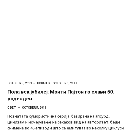
OCTOBER 5, 2019
UPDATED:
OCTOBER 5, 2019
Пола век јубилеј: Монти Пајтон го слави 50.
роденден
СВЕТ
OCTOBER 5, 2019
Познатата хумористична серија, базирана на апсурд,
цинизам и исмејување на секаков вид на авторитет, беше
снимена во 45 епизоди што се емитуваа во неколку циклуси