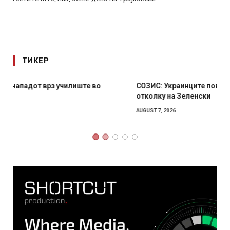
ТИКЕР
СОЗИС: Украинците повеќе им веруваат на генералите
отколку на Зеленски
AUGUST 7, 2026