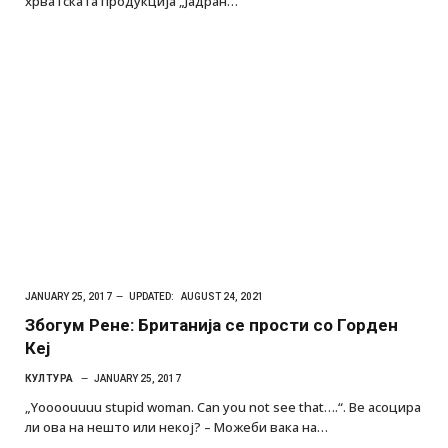
хрватската продукција „Јадран…
JANUARY 25, 2017
UPDATED:
AUGUST 24, 2021
Збогум Рене: Британија се прости со Горден
Кеј
КУЛТУРА
JANUARY 25, 2017
„Yoooouuuu stupid woman. Can you not see that….“. Ве асоцира
ли ова на нешто или некој? – Можеби вака на…