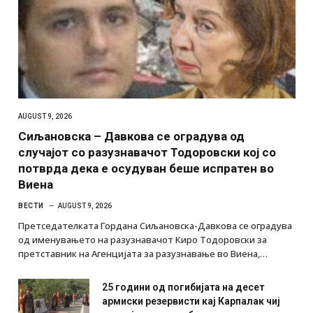
AUGUST 9, 2026
Сиљановска – Давкова се оградува од
случајот со разузнавачот Тодоровски кој со
потврда дека е осудуван беше испратен во
Виена
ВЕСТИ
AUGUST 9, 2026
Претседателката Гордана Сиљановска-Давкова се оградува
од именувањето на разузнавачот Киро Тодоровски за
претставник на Агенцијата за разузнавање во Виена,…
25 години од погибијата на десет
армиски резервисти кај Карпалак чиј