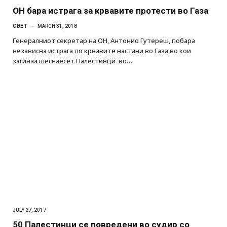
ОН бара истрага за крвавите протести во Газа
СВЕТ
MARCH 31, 2018
Генералниот секретар на ОН, Антонио Гутереш, побара
независна истрага по крвавите настани во Газа во кои
загинаа шеснаесет Палестинци во…
JULY 27, 2017
50 Палестинци се повредени во судир со