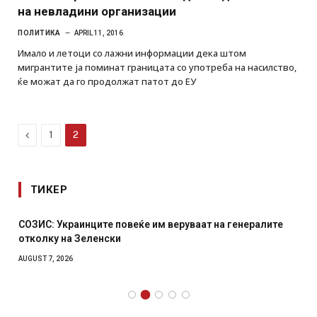
на невладини организации
ПОЛИТИКА
APRIL 11, 2016
Имало и летоци со лажни информации дека штом
мигрантите ја поминат границата со употреба на насилство,
ќе можат да го продолжат патот до ЕУ
Previous
1
2
ТИКЕР
СОЗИС: Украинците повеќе им веруваат на генералите
отколку на Зеленски
AUGUST 7, 2026