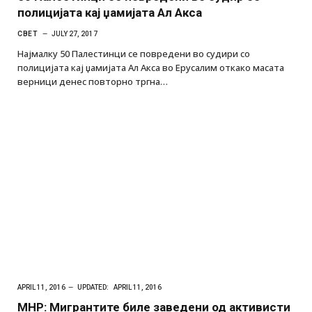
полицијата кај џамијата Ал Акса
СВЕТ
JULY 27, 2017
Најмалку 50 Палестинци се повредени во судири со
полицијата кај џамијата Ал Акса во Ерусалим откако масата
верници денес повторно тргна…
APRIL 11, 2016
UPDATED:
APRIL 11, 2016
МНР: Мигрантите биле заведени од активисти