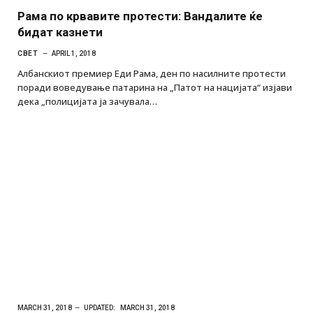
Рама по крвавите протести: Вандалите ќе
бидат казнети
СВЕТ
APRIL 1, 2018
Албанскиот премиер Еди Рама, ден по насилните протести
поради воведување патарина на „Патот на нацијата“ изјави
дека „полицијата ја зачувала…
MARCH 31, 2018
UPDATED:
MARCH 31, 2018