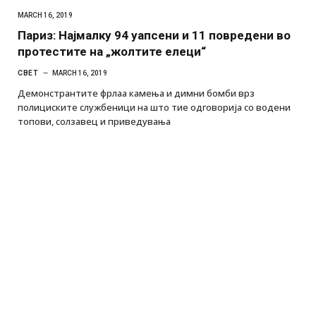
MARCH 16, 2019
Париз: Најмалку 94 уапсени и 11 повредени во
протестите на „жолтите елеци“
СВЕТ
MARCH 16, 2019
Демонстрантите фрлаа камења и димни бомби врз
полициските службеници на што тие одговорија со водени
топови, солзавец и приведувања