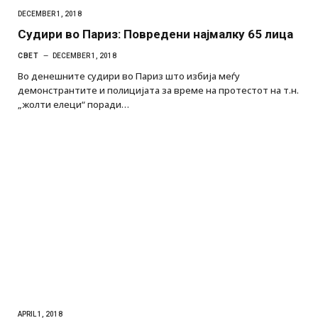
DECEMBER 1, 2018
Судири во Париз: Повредени најмалку 65 лица
СВЕТ
DECEMBER 1, 2018
Во денешните судири во Париз што избија меѓу
демонстрантите и полицијата за време на протестот на т.н.
„жолти елеци“ поради…
APRIL 1, 2018