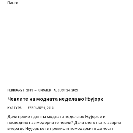
Панго
FEBRUARY 9, 2013
UPDATED:
AUGUST 24, 2021
Чевлите на модната недела во Њујорк
КУЛТУРА
FEBRUARY 9, 2013
Дали првиот ден на модната недела во Њујорк е и
последниот за модерните чевли? Дали снегот што заврна
вчера во Њујорк ќе ги премисли помодарките да носат