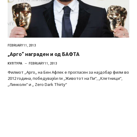
FEBRUARY 11, 2013
„Арго“ награден и од БАФТА
КУЛТУРА
FEBRUARY 11, 2013
Филмот „Арго„ на Бен Афлек е прогласен за најдобар филм во
2012 година, победувајќи ги „Животот на Пи“, „Клетници“,
„Линколн“ и „ Zero Dark Thirty“