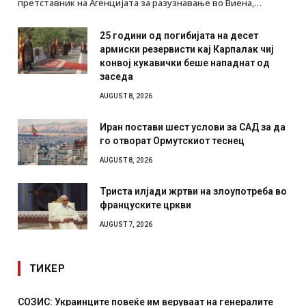
претставник на Агенцијата за разузнавање во Виена,…
25 години од погибијата на десет
армиски резервисти кај Карпалак чиј
конвој кукавички беше нападнат од
заседа
AUGUST 8, 2026
Иран постави шест услови за САД за да
го отворат Ормутскиот теснец
AUGUST 8, 2026
Триста илјади жртви на злоупотреба во
француските цркви
AUGUST 7, 2026
ТИКЕР
СОЗИС: Украинците повеќе им веруваат на генералите