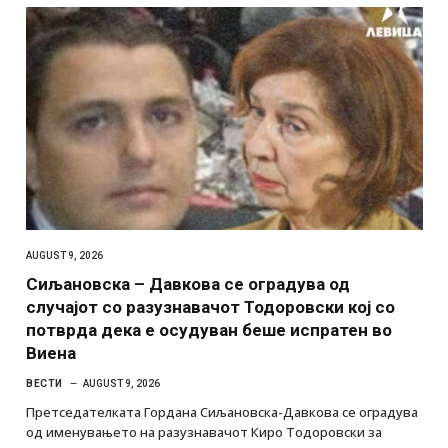
AUGUST 9, 2026
Сиљановска – Давкова се оградува од
случајот со разузнавачот Тодоровски кој со
потврда дека е осудуван беше испратен во
Виена
ВЕСТИ
AUGUST 9, 2026
Претседателката Гордана Сиљановска-Давкова се оградува
од именувањето на разузнавачот Киро Тодоровски за