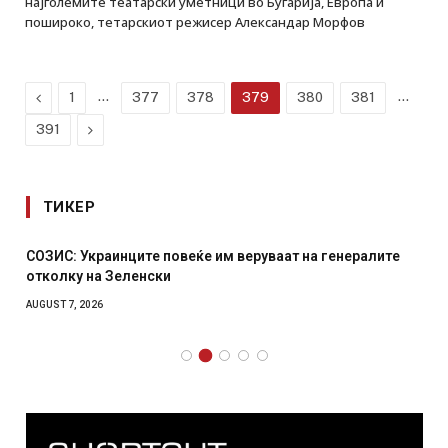
најголемите театарски уметници во Бугарија, Европа и
пошироко, тетарскиот режисер Александар Морфов
Previous
…
…
1
377
378
379
380
381
Next
391
ТИКЕР
СОЗИС: Украинците повеќе им веруваат на генералите
отколку на Зеленски
AUGUST 7, 2026