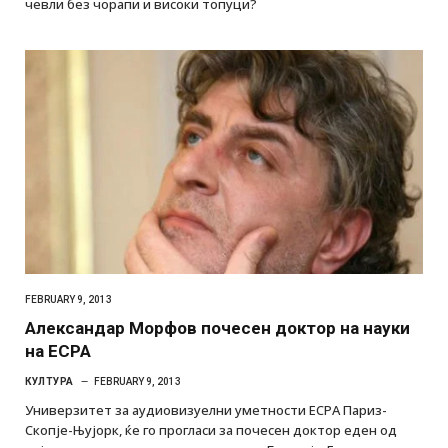
чевли без чорапи и високи топуци?
FEBRUARY 9, 2013
Александар Морфов почесен доктор на науки
на ЕСРА
КУЛТУРА
FEBRUARY 9, 2013
Универзитет за аудиовизуелни уметности ЕСРА Париз-
Скопје-Њујорк, ќе го прогласи за почесен доктор еден од