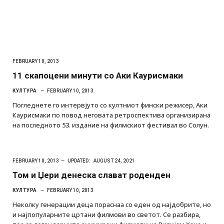
FEBRUARY 10, 2013
11 скапоцени минути со Аки Каурисмаки
КУЛТУРА
FEBRUARY 10, 2013
Погледнете го интервјуто со култниот фински режисер, Аки
Каурисмаки по повод неговата ретроспектива организирана
на последното 53. издание на филмскиот фестивал во Солун.
FEBRUARY 10, 2013
UPDATED:
AUGUST 24, 2021
Том и Џери денеска слават роденден
КУЛТУРА
FEBRUARY 10, 2013
Неколку генерации деца пораснаа со еден од најдобрите, но
и најпопуларните цртани филмови во светот. Се разбира,