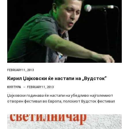
FEBRUARY 11, 2013
Кирил Џајковски ќе настапи на „Вудсток“
КУЛТУРА
FEBRUARY 11, 2013
Џајковски годинава ќе настапи на убедливо најголемиот
отворен фестивал во Европа, полскиот Вудсток фестивал