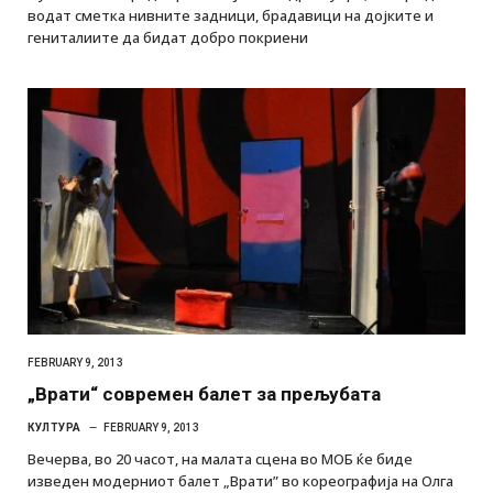
водат сметка нивните задници, брадавици на дојките и
гениталиите да бидат добро покриени
FEBRUARY 9, 2013
„Врати“ современ балет за прељубата
КУЛТУРА
FEBRUARY 9, 2013
Вечерва, во 20 часот, на малата сцена во МОБ ќе биде
изведен модерниот балет „Врати” во кореографија на Олга