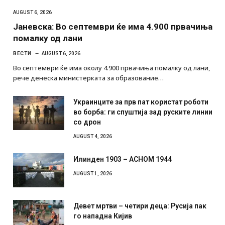
AUGUST 6, 2026
Јаневска: Во септември ќе има 4.900 првачиња
помалку од лани
ВЕСТИ
AUGUST 6, 2026
Во септември ќе има околу 4.900 првачиња помалку од лани,
рече денеска министерката за образование…
Украинците за прв пат користат роботи
во борба: ги спуштија зад руските линии
со дрон
AUGUST 4, 2026
Илинден 1903 – АСНОМ 1944
AUGUST 1, 2026
Девет мртви – четири деца: Русија пак
го нападна Кијив