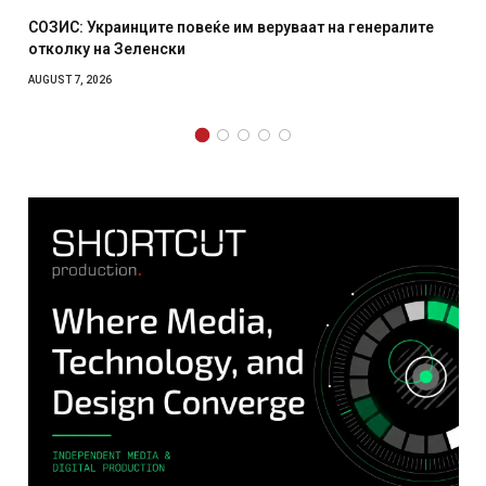
 веруваат на генералите
Рачна бомба експлодира пред з
српски град – оштетени автомо
AUGUST 6, 2026