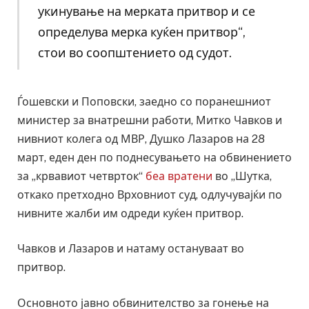
укинување на мерката притвор и се
определува мерка куќен притвор“,
стои во соопштението од судот.
Ѓошевски и Поповски, заедно со поранешниот
министер за внатрешни работи, Митко Чавков и
нивниот колега од МВР, Душко Лазаров на 28
март, еден ден по поднесувањето на обвинението
за „крвавиот четврток“
беа вратени
во „Шутка,
откако претходно Врховниот суд, одлучувајќи по
нивните жалби им одреди куќен притвор.
Чавков и Лазаров и натаму остануваат во
притвор.
Основното јавно обвинителство за гонење на