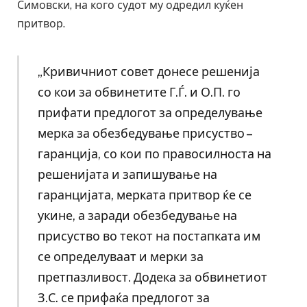
Симовски, на кого судот му одредил куќен
притвор.
„Кривичниот совет донесе решенија
со кои за обвинетите Г.Ѓ. и О.П. го
прифати предлогот за определување
мерка за обезбедување присуство –
гаранција, со кои по правосилноста на
решенијата и запишување на
гаранцијата, мерката притвор ќе се
укине, а заради обезбедување на
присуство во текот на постапката им
се определуваат и мерки за
претпазливост. Додека за обвинетиот
З.С. се прифаќа предлогот за