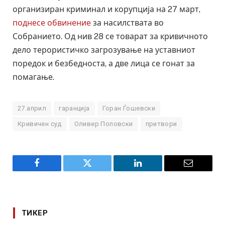
организиран криминал и корупција на 27 март,
поднесе обвинение
за насилствата во
Собранието. Од нив 28 се товарат за кривичното
дело терористичко загрозување на уставниот
поредок и безбедноста, а две лица се гонат за
помагање.
27.април
гаранција
Горан Ѓошевски
Кривичен суд
Оливер Поповски
притвори
Facebook
Twitter
LinkedIn
Email
ТИКЕР