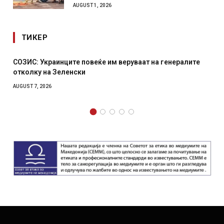
AUGUST 1, 2026
ТИКЕР
инците повеќе им веруваат на генералите
Рачна бомба ек
Зеленски
српски град – 
AUGUST 6, 2026