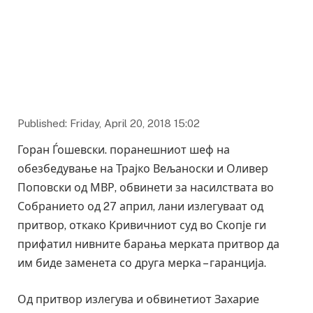
Published: Friday, April 20, 2018 15:02
Горан Ѓошевски. поранешниот шеф на
обезбедување на Трајко Вељаноски и Оливер
Поповски од МВР, обвинети за насилствата во
Собранието од 27 април, лани излегуваат од
притвор, откако Кривичниот суд во Скопје ги
прифатил нивните барања мерката притвор да
им биде заменета со друга мерка – гаранција.
Од притвор излегува и обвинетиот Захарие