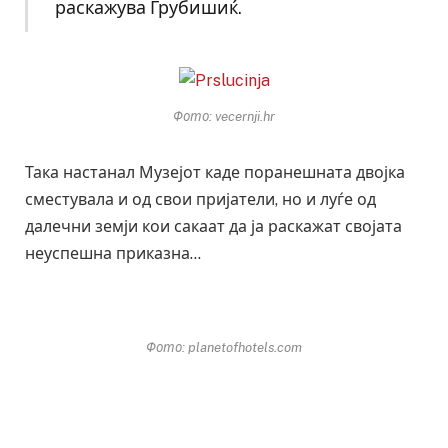
раскажува Грубишиќ.
Фото: vecernji.hr
Така настанал Музејот каде поранешната двојка
сместувала и од свои пријатели, но и луѓе од
далечни земји кои сакаат да ја раскажат својата
неуспешна приказна…
Фото: planetofhotels.com