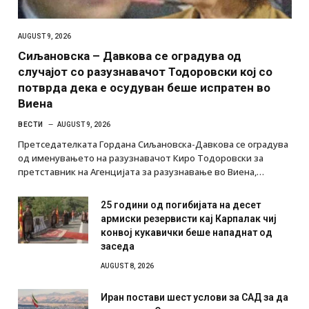
AUGUST 9, 2026
Сиљановска – Давкова се оградува од
случајот со разузнавачот Тодоровски кој со
потврда дека е осудуван беше испратен во
Виена
ВЕСТИ
AUGUST 9, 2026
Претседателката Гордана Сиљановска-Давкова се оградува
од именувањето на разузнавачот Киро Тодоровски за
претставник на Агенцијата за разузнавање во Виена,…
25 години од погибијата на десет
армиски резервисти кај Карпалак чиј
конвој кукавички беше нападнат од
заседа
AUGUST 8, 2026
Иран постави шест услови за САД за да