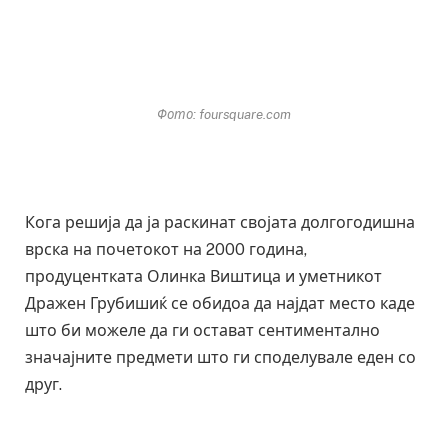
Фото: foursquare.com
Кога решија да ја раскинат својата долгогодишна
врска на почетокот на 2000 година,
продуцентката Олинка Виштица и уметникот
Дражен Грубишиќ се обидоа да најдат место каде
што би можеле да ги остават сентиментално
значајните предмети што ги споделувале еден со
друг.