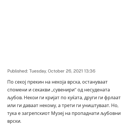
Фото: foursquare.com
Published: Tuesday, October 26, 2021 13:36
По секој прекин на некоја врска, остануваат
спомени и секакви „сувенири“ од несудената
љубов. Некои ги кријат по куќата, други ги фрлаат
или ги даваат некому, а трети ги уништуваат. Но,
тука е загрепскиот Музеј на пропаднати љубовни
врски.