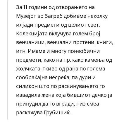
За 11 години од отворањето на
Музејот во Загреб добивме неколку
илјади предмети од целиот свет.
Колекцијата вклучува голем број
венчаници, венчални прстени, книги,
итн. Имаме и многу понеобични
предмети, како на пр. како камења од
жолчката, ткиво од рана по голема
сообраќајна несреќа, па дури и
силикон што по раскинувањето го
извадила жена која бившиот дечко ја
принудил да го вгради, низ смеа
раскажува Грубишиќ.