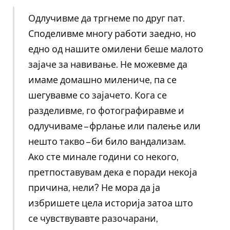
Одлучивме да тргнеме по друг пат.
Споделивме многу работи заедно, но
едно од нашите омилени беше малото
зајаче за навивање. Не можевме да
имаме домашно милениче, па се
шегувавме со зајачето. Кога се
разделивме, го фотографиравме и
одлучиваме – фрлање или палење или
нешто такво – би било вандализам.
Ако сте минале години со некого,
претпоставувам дека е поради некоја
причина, нели? Не мора да ја
избришете цела историја затоа што
се чувствувавте разочарани,