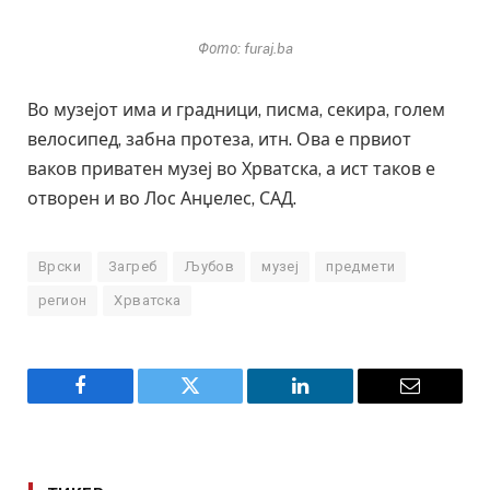
Фото: furaj.ba
Во музејот има и градници, писма, секира, голем
велосипед, забна протеза, итн. Ова е првиот
ваков приватен музеј во Хрватска, а ист таков е
отворен и во Лос Анџелес, САД.
Врски
Загреб
Љубов
музеј
предмети
регион
Хрватска
Facebook
Twitter
LinkedIn
Email