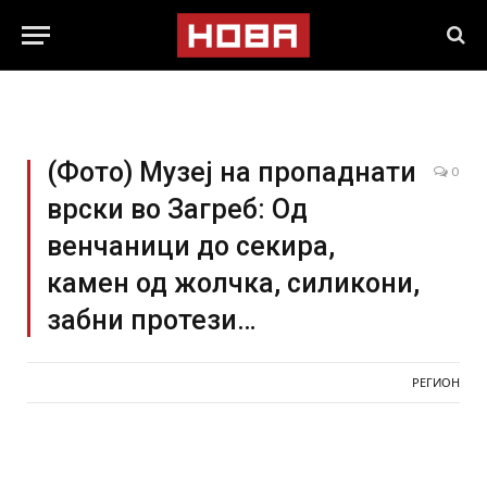
(Фото) Музеј на пропаднати
0
врски во Загреб: Од
венчаници до секира,
камен од жолчка, силикони,
забни протези…
РЕГИОН