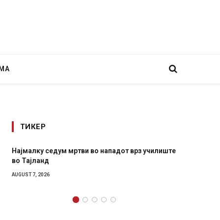
МА
ТИКЕР
мртви во нападот врз училиште
СОЗИС: Украинците повеќе 
генералите отколку на Зел
AUGUST 7, 2026