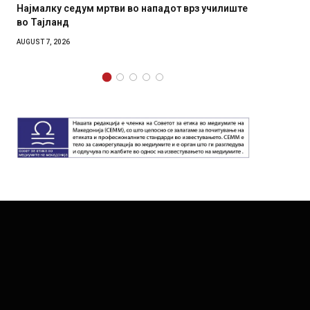
седум мртви во нападот врз училиште
СОЗИС: Украинците п
д
генералите отколку 
6
AUGUST 7, 2026