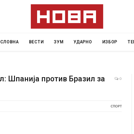
АСЛОВНА
ВЕСТИ
ЗУМ
УДАРНО
ИЗБОР
ТЕ
л: Шпанија против Бразил за
0
двајца починаа од повредите во ресторан
Најмалку седум 
авниот град на Русуија – експлозивот бил
во Тајланд
кан како роденденски подарок
СПОРТ
AUGUST 7, 2026
2, 2026