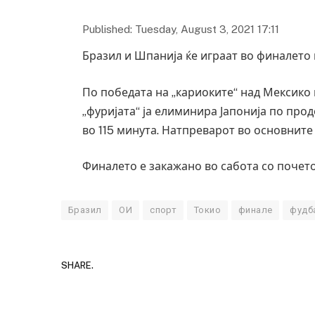
Published: Tuesday, August 3, 2021 17:11
Бразил и Шпанија ќе играат во финалето
По победата на „кариоките“ над Мексико
„фуријата“ ја елиминира Јапонија по про
во 115 минута. Натпреварот во основните
Финалето е закажано во сабота со почето
Бразил
ОИ
спорт
Токио
финале
фудб
SHARE.