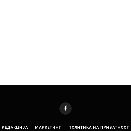
Уште двајца починаа од повредите во ресторан
Најмалку 
во главниот град на Русуија – експлозивот бил
во Тајлан
завиткан како роденденски подарок
AUGUST 7, 202
AUGUST 2, 2026
Facebook
РЕДАКЦИЈА
МАРКЕТИНГ
ПОЛИТИКА НА ПРИВАТНОСТ