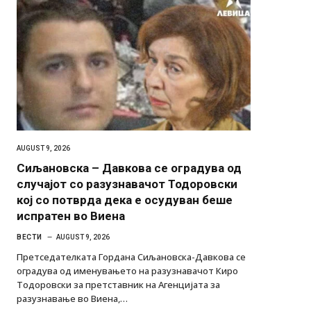
AUGUST 9, 2026
Сиљановска – Давкова се оградува од
случајот со разузнавачот Тодоровски
кој со потврда дека е осудуван беше
испратен во Виена
ВЕСТИ
AUGUST 9, 2026
Претседателката Гордана Сиљановска-Давкова се
оградува од именувањето на разузнавачот Киро
Тодоровски за претставник на Агенцијата за
разузнавање во Виена,…