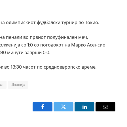
 на олимпискиот фудбалски турнир во Токио.
 на пенали во првиот полуфинален меч,
долженија со 1:0 со погодокот на Марко Асенсио
 90 минути заврши 0:0.
к во 13:30 часот по средноевропско време.
ал
Шпанија
Facebook
Twitter
LinkedIn
Email