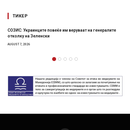
ТИКЕР
ите повеќе им веруваат на генералите
Рачна бомба експл
енски
српски град – ошт
AUGUST 6, 2026