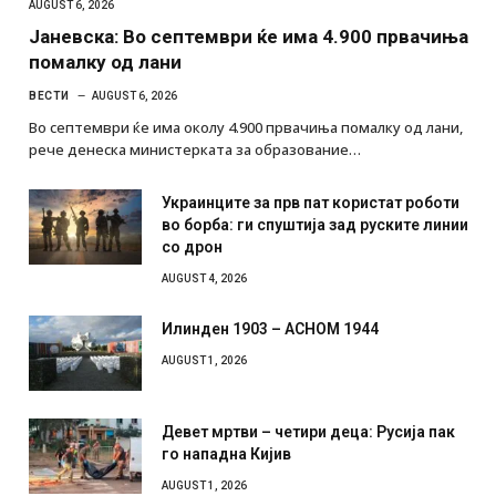
AUGUST 6, 2026
Јаневска: Во септември ќе има 4.900 првачиња
помалку од лани
ВЕСТИ
AUGUST 6, 2026
Во септември ќе има околу 4.900 првачиња помалку од лани,
рече денеска министерката за образование…
Украинците за прв пат користат роботи
во борба: ги спуштија зад руските линии
со дрон
AUGUST 4, 2026
Илинден 1903 – АСНОМ 1944
AUGUST 1, 2026
Девет мртви – четири деца: Русија пак
го нападна Кијив
AUGUST 1, 2026