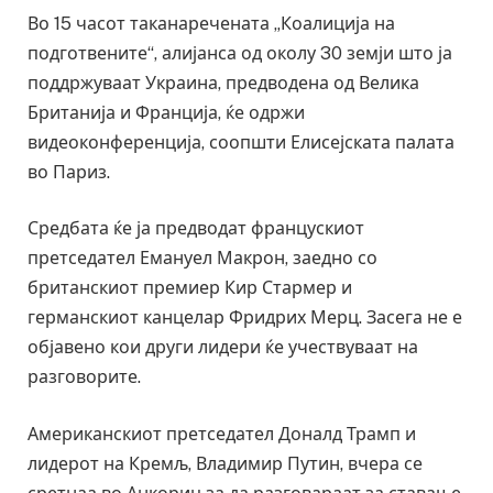
Во 15 часот таканаречената „Коалиција на
подготвените“, алијанса од околу 30 земји што ја
поддржуваат Украина, предводена од Велика
Британија и Франција, ќе одржи
видеоконференција, соопшти Елисејската палата
во Париз.
Средбата ќе ја предводат францускиот
претседател Емануел Макрон, заедно со
британскиот премиер Кир Стармер и
германскиот канцелар Фридрих Мерц. Засега не е
објавено кои други лидери ќе учествуваат на
разговорите.
Американскиот претседател Доналд Трамп и
лидерот на Кремљ, Владимир Путин, вчера се