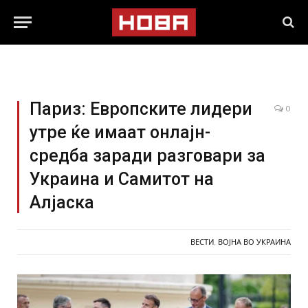
Париз: Европските лидери
0
утре ќе имаат онлајн-
средба заради разговари за
Украина и Самитот на
Алјаска
ВЕСТИ
,
ВОЈНА ВО УКРАИНА