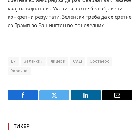
сретнаа во Анкориџ за да разговараат за ставање
крај на војната во Украина, но не беа објавени
конкретни резултати. Зеленски треба да се сретне
со Трамп во Вашингтон во понеделник.
ЕУ
Зеленски
лидери
САД
Состанок
Украина
Facebook
Twitter
LinkedIn
Email
ТИКЕР