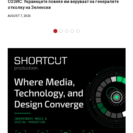
 веруваат на генералите
Рачна бомба експлодира пред з
српски град – оштетени автомо
AUGUST 6, 2026