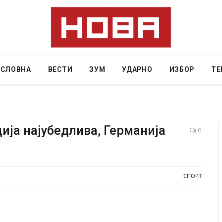
АСЛОВНА
ВЕСТИ
ЗУМ
УДАРНО
ИЗБОР
ТЕ
ција најубедлива, Германија
0
Уште двајца починаа од повредите во ресторан
во главниот град на Русуија – експлозивот бил
завиткан како роденденски подарок
СПОРТ
AUGUST 2, 2026