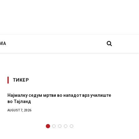
МА
ТИКЕР
Најмалку седум мртви во нападот врз училиште
СОЗИС:
во Тајланд
генера
AUGUST 7, 2026
AUGUST 7,