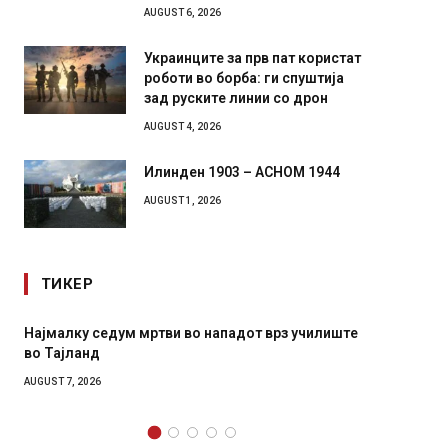
AUGUST 6, 2026
Украинците за прв пат користат
роботи во борба: ги спуштија
зад руските линии со дрон
AUGUST 4, 2026
Илинден 1903 – АСНОМ 1944
AUGUST 1, 2026
ТИКЕР
Најмалку седум мртви во нападот врз училиште
СОЗИС:
во Тајланд
генера
AUGUST 7, 2026
AUGUST 7,