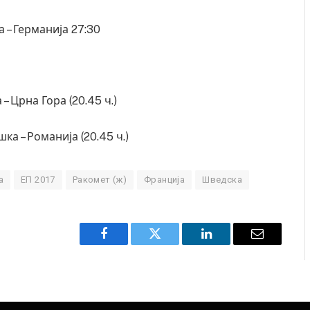
а – Германија 27:30
а – Црна Гора (20.45 ч.)
ешка – Романија (20.45 ч.)
а
ЕП 2017
Ракомет (ж)
Франција
Шведска
Facebook
Twitter
LinkedIn
Email