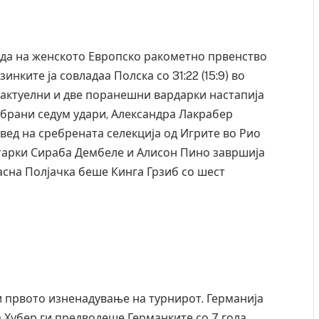
еда на женското Европско ракометно првенство
нките ја совладаа Полска со 31:22 (15:9) во
е актуелни и две поранешни вардарки настапија
дбрани седум удари, Александра Лакрабер
вед на сребрената селекција од Игрите во Рио
тарки Сираба Дембеле и Алисон Пино завршија
касна Полјачка беше Кинга Грзиб со шест
 и првото изненадување на турнирот. Германија
ња Хубер ги предводеше Германките со 7 гола,