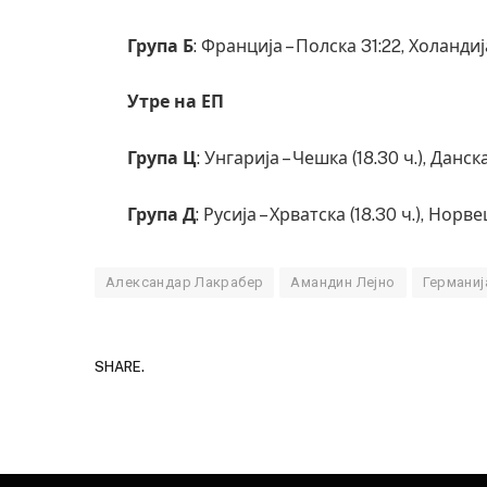
Група Б
: Франција – Полска 31:22, Холандиј
Утре на ЕП
Група Ц
: Унгарија – Чешка (18.30 ч.), Данск
Група Д
: Русија – Хрватска (18.30 ч.), Норв
Александар Лакрабер
Амандин Лејно
Германиј
SHARE.