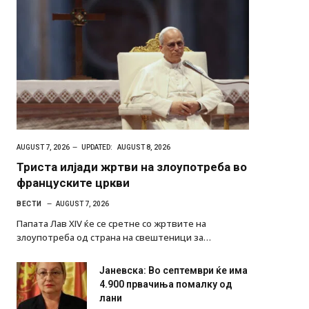
AUGUST 7, 2026
UPDATED:
AUGUST 8, 2026
Триста илјади жртви на злоупотреба во
француските цркви
ВЕСТИ
AUGUST 7, 2026
Папата Лав XIV ќе се сретне со жртвите на
злоупотреба од страна на свештеници за…
Јаневска: Во септември ќе има
4.900 првачиња помалку од
лани