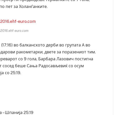
по пет за Холанѓанките.
2016.ehf-euro.com
(17:16) во балканското дерби во групата А во
ардарови ракометарки, двете за поразениот тим.
реварот со 9 гола, Барбара Лазович постигна
от сосед беше Сања Радосављевиќ со осум
а со 25:19.
Уште двајца починаа од повредите во ресторан
во главниот град на Русуија – експлозивот бил
завиткан како роденденски подарок
AUGUST 2, 2026
а – Шпанија 25:19