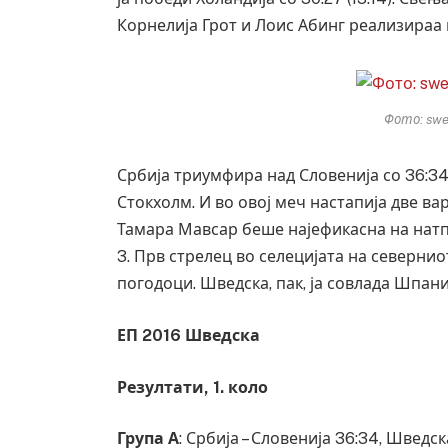
Корнелија Грот и Лоис Абинг реализираа 
Фото: swe
Србија триумфира над Словенија со 36:34 
Стокхолм. И во овој меч настапија две в
Тамара Мавсар беше најефикасна на натп
3. Прв стрелец во селецијата на северни
погодоци. Шведска, пак, ја совлада Шпаниј
ЕП 2016 Шведска
Резултати, 1. коло
Група А
: Србија – Словенија 36:34, Шведск