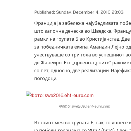
Published: Sunday, December 4, 2016 23:03
Франција ја забележа најубедливата поб
што започна денеска во Шведска. Французи
рамки на групата Б во Кристијанстад. Дв
за победничката екипа, Амандин Лејно о
учествуваше со три гола во успешниот во
де Жанеиро. Екс „црвено-црните“ ракоме
со пет, односно, две реализации. Најефи
погодоци.
Фото: swe2016.ehf-euro.com
Вториот меч во групата Б, пак, го донесе
ја победи Холандија со 30:27 (13:14). Све