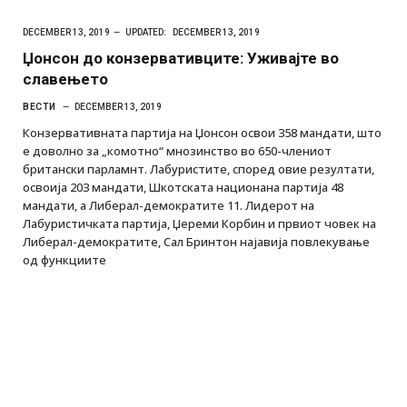
DECEMBER 13, 2019
UPDATED:
DECEMBER 13, 2019
Џонсон до конзервативците: Уживајте во
славењето
ВЕСТИ
DECEMBER 13, 2019
Конзервативната партија на Џонсон освои 358 мандати, што
е доволно за „комотно“ мнозинство во 650-члениот
британски парламнт. Лабуристите, според овие резултати,
освоија 203 мандати, Шкотската национана партија 48
мандати, а Либерал-демократите 11. Лидерот на
Лабуристичката партија, Џереми Корбин и првиот човек на
Либерал-демократитe, Сал Бринтон најавија повлекување
од функциите