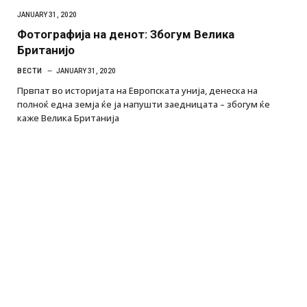
JANUARY 31, 2020
Фотографија на денот: Збогум Велика
Британијо
ВЕСТИ
JANUARY 31, 2020
Првпат во историјата на Европската унија, денеска на
полноќ една земја ќе ја напушти заедницата – збогум ќе
каже Велика Британија