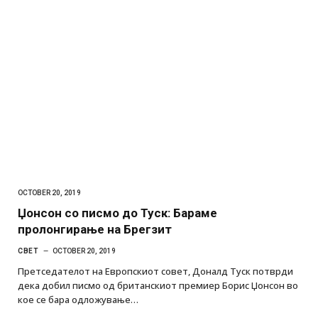
OCTOBER 20, 2019
Џонсон со писмо до Туск: Бараме
пролонгирање на Брегзит
СВЕТ
OCTOBER 20, 2019
Претседателот на Европскиот совет, Доналд Туск потврди
дека добил писмо од британскиот премиер Борис Џонсон во
кое се бара одложување…