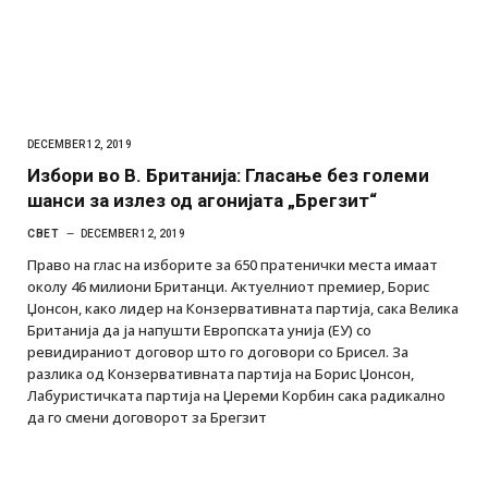
DECEMBER 12, 2019
Избори во В. Британија: Гласање без големи
шанси за излез од агонијата „Брегзит“
СВЕТ
DECEMBER 12, 2019
Право на глас на изборите за 650 пратенички места имаат
околу 46 милиони Британци. Актуелниот премиер, Борис
Џонсон, како лидер на Конзервативната партија, сака Велика
Британија да ја напушти Европската унија (ЕУ) со
ревидираниот договор што го договори со Брисел. За
разлика од Конзервативната партија на Борис Џонсон,
Лабуристичката партија на Џереми Корбин сака радикално
да го смени договорот за Брегзит