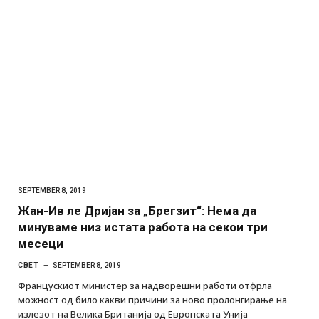
SEPTEMBER 8, 2019
Жан-Ив ле Дријан за „Брегзит“: Нема да
минуваме низ истата работа на секои три
месеци
СВЕТ
SEPTEMBER 8, 2019
Францускиот министер за надворешни работи отфрла
можност од било какви причини за ново пролонгирање на
излезот на Велика Британија од Европската Унија