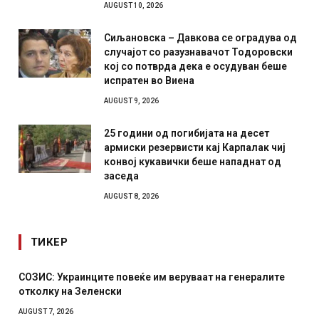
AUGUST 10, 2026
Сиљановска – Давкова се оградува од
случајот со разузнавачот Тодоровски
кој со потврда дека е осудуван беше
испратен во Виена
AUGUST 9, 2026
25 години од погибијата на десет
армиски резервисти кај Карпалак чиј
конвој кукавички беше нападнат од
заседа
AUGUST 8, 2026
ТИКЕР
СОЗИС: Украинците повеќе им веруваат на генералите
отколку на Зеленски
AUGUST 7, 2026