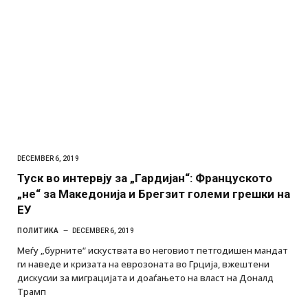
DECEMBER 6, 2019
Туск во интервју за „Гардијан“: Француското
„не“ за Македонија и Брегзит големи грешки на
ЕУ
ПОЛИТИКА
DECEMBER 6, 2019
Меѓу „бурните“ искуствата во неговиот петгодишен мандат
ги наведе и кризата на еврозоната во Грција, вжештени
дискусии за миграцијата и доаѓањето на власт на Доналд
Трамп