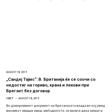
AUGUST 18, 2019
„Сандеј Тајмс“: В. Британија ќе се соочи со
недостиг на гориво, храна и лекови при
Брегзит без договор
СВЕТ
AUGUST 18, 2019
Во доверливиот документ на британската влада во кој увид
весникот имаше увид, меѓудругото, се вели и дека земјата