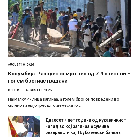
AUGUST 10, 2026
Колумбија: Разорен земјотрес од 7.4 степени –
голем број настрадани
ВЕСТИ
AUGUST 10, 2026
Најмалку 47 лица загинаа, а голем број се повредени во
силниот земјотрес што денеска го…
Дваесет и пет години од кукавичкиот
напад во кој загинаа осумина
резервисти кај Љуботенски бачила