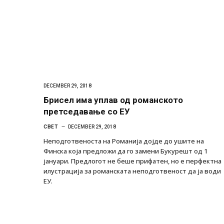
DECEMBER 29, 2018
Брисел има уплав од романското
претседавање со ЕУ
СВЕТ
DECEMBER 29, 2018
Неподготвеноста на Романија дојде до ушите на
Финска која предложи да го замени Букурешт од 1
јануари. Предлогот не беше прифатен, но е перфектна
илустрација за романската неподготвеност да ја води
ЕУ.