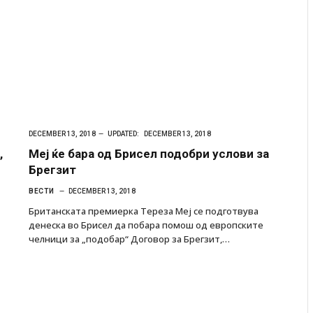
DECEMBER 13, 2018
UPDATED:
DECEMBER 13, 2018
,
Меј ќе бара од Брисел подобри услови за
Брегзит
ВЕСТИ
DECEMBER 13, 2018
Британската премиерка Тереза Меј се подготвува
денеска во Брисел да побара помош од европските
челници за „подобар“ Договор за Брегзит,…
и затвор
И Данска се милитарилизира – воведува нова
11-месечна воена
AUGUST 4, 2026