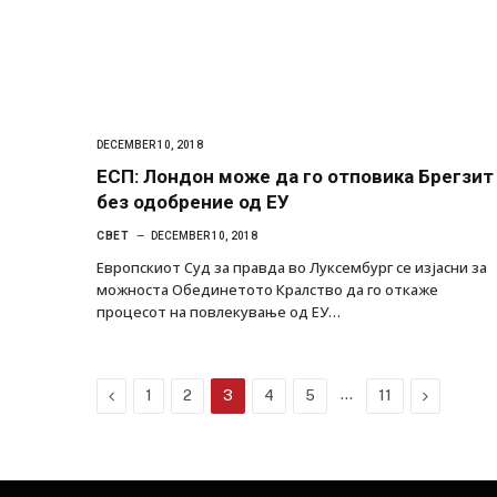
DECEMBER 10, 2018
ЕСП: Лондон може да го отповика Брегзит
без одобрение од ЕУ
СВЕТ
DECEMBER 10, 2018
Европскиот Суд за правда во Луксембург се изјасни за
можноста Обединетото Кралство да го откаже
процесот на повлекување од ЕУ…
Previous
…
Next
1
2
3
4
5
11