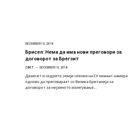
DECEMBER 10, 2018
Брисел: Нема да има нови преговори за
договорот за Брегзит
СВЕТ
DECEMBER 10, 2018
Дваесет и седумте земји членки на ЕУ немаат намера
одново да преговараат со Велика Британија за
договорот за нејзиното излегување…