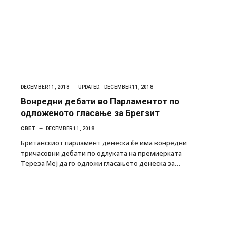
DECEMBER 11, 2018
UPDATED:
DECEMBER 11, 2018
Вонредни дебати во Парламентот по
одложеното гласање за Брегзит
СВЕТ
DECEMBER 11, 2018
Британскиот парламент денеска ќе има вонредни
тричасовни дебати по одлуката на премиерката
Тереза Меј да го одложи гласањето денеска за…