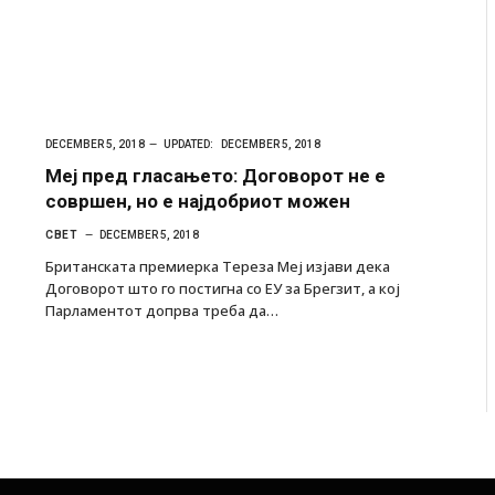
DECEMBER 5, 2018
UPDATED:
DECEMBER 5, 2018
Меј пред гласањето: Договорот не е
совршен, но е најдобриот можен
СВЕТ
DECEMBER 5, 2018
Британската премиерка Тереза Меј изјави дека
Договорот што го постигна со ЕУ за Брегзит, а кој
Парламентот допрва треба да…