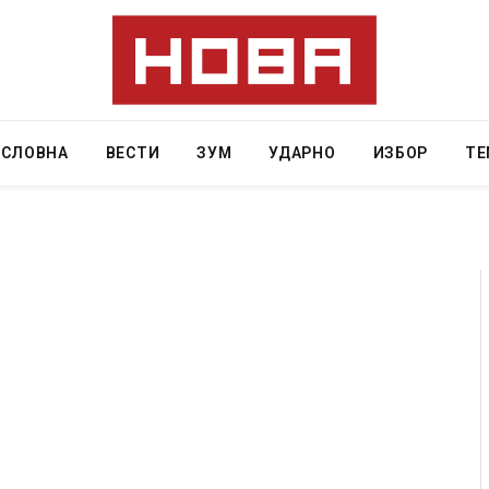
АСЛОВНА
ВЕСТИ
ЗУМ
УДАРНО
ИЗБОР
ТЕ
и затвор
И Данска се милитарилизира – воведува нова
11-месечна воена
AUGUST 4, 2026