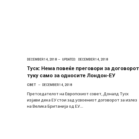
DECEMBER 14, 2018
UPDATED:
DECEMBER 14, 2018
Туск: Нема повеќе преговори за договорот
туку само за односите Лондон-ЕУ
СВЕТ
DECEMBER 14, 2018
Претседателот на Европскиот совет, Доналд Туск
изјави дека ЕУ стои зад усвоениот договорот за излез
на Велика Британија од ЕУ…
Руска новинарка е осудена на 12 годин
за „велепредавство“
JULY 29, 2026