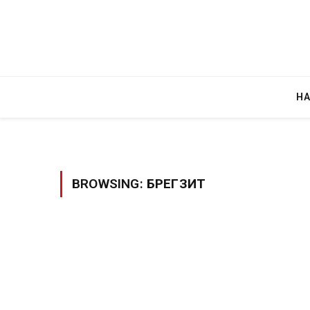
Н
BROWSING:
БРЕГЗИТ
Руска новинарка е осудена на 12 годин
за „велепредавство“
JULY 29, 2026