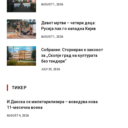
Илинден 1903 – АСНОМ 1944
AUGUST 1, 2026
Девет мртви – четири деца:
Русија пак го нападна Кијив
AUGUST 1, 2026
Собрание: Сторниран е законот
за „Скопје град на културата
без тендери“
JULY 29, 2026
ТИКЕР
Уште двајца починаа од повредите во ресторан
Детали 
во главниот град на Русуија – експлозивот бил
Русија 
завиткан како роденденски подарок
биде у
AUGUST 2, 2026
AUGUST 2,