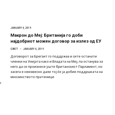
JANUARY 4, 2019
Макрон до Меј: Британија го доби
најдобриот можен договор за излез од ЕУ
СВЕТ
JANUARY 4, 2019
Договорот за Брегзит го поддржаа и сите останати
членки на Унијата како и Владата на Меј, па останува за
него да се произнесе уште британскиот Парламент, но
засега е неизвесно дали тој ќе ја добие поддршката на
мнозинството пратеници
о