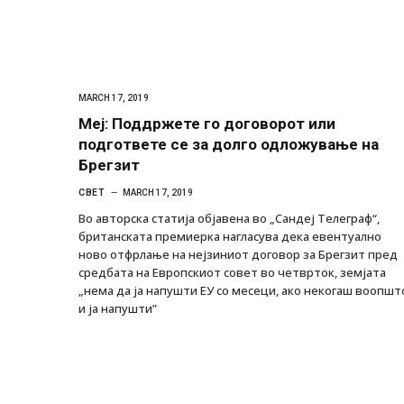
MARCH 17, 2019
Меј: Поддржете го договорот или
подгответе се за долго одложување на
Брегзит
СВЕТ
MARCH 17, 2019
Во авторска статија објавена во „Сандеј Телеграф“,
британската премиерка нагласува дека евентуално
ново отфрлање на нејзиниот договор за Брегзит пред
средбата на Европскиот совет во четврток, земјата
„нема да ја напушти ЕУ со месеци, ако некогаш воопшт
и ја напушти”