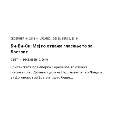
DECEMBER 10, 2018
UPDATED:
DECEMBER 10, 2018
Би-Би-Си: Меј го откажа гласањето за
Брегзит
СВЕТ
DECEMBER 10, 2018
Британската премиерка Тереза Меј го откажа
гласањето во Долниот дом на Парламентот во Лондон
за Договорот за Брегзит, што беше…