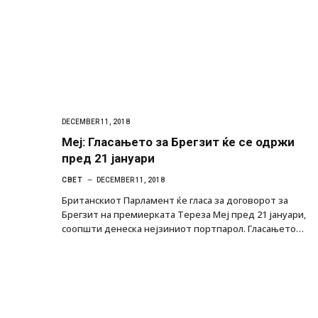
DECEMBER 11, 2018
Меј: Гласањето за Брегзит ќе се одржи
пред 21 јануари
СВЕТ
DECEMBER 11, 2018
Британскиот Парламент ќе гласа за договорот за
Брегзит на премиерката Тереза Меј пред 21 јануари,
соопшти денеска нејзиниот портпарол. Гласањето…