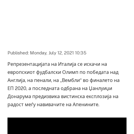
Фото: bloomberg.com
Published: Monday, July 12, 2021 10:35
Репрезентацијата на Италија се искачи на
европскиот фудбалски Олимп по победата над
Англија, на пенали, на „Вембли“ во финалето на
ЕП 2020, а последната одбрана на Џанлуиџи
Донарума предизвика вистинска експлозија на
радост меѓу навивачите на Апенините.