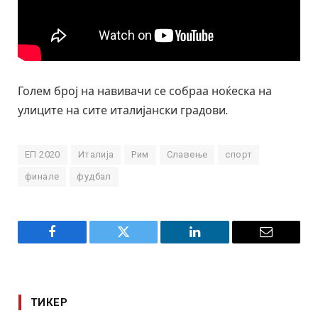
Голем број на навивачи се собраа ноќеска на
улиците на сите италијански градови.
ЕП 2020
Италија
Рим
Славење
спорт
финале
фудбал
Facebook
Twitter
LinkedIn
Email
ТИКЕР