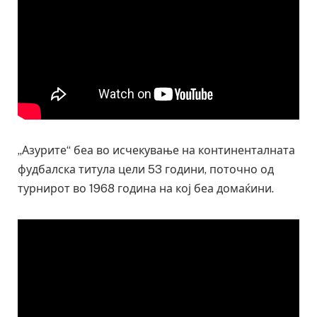
„Азурите“ беа во исчекување на континенталната
фудбалска титула цели 53 години, поточно од
турнирот во 1968 година на кој беа домаќини.