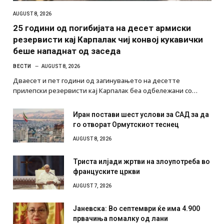
AUGUST 8, 2026
25 години од погибијата на десет армиски
резервисти кај Карпалак чиј конвој кукавички
беше нападнат од заседа
ВЕСТИ
AUGUST 8, 2026
Дваесет и пет години од загинувањето на десетте
прилепски резервисти кај Карпалак беа одбележани со…
Иран постави шест услови за САД за да
го отворат Ормутскиот теснец
AUGUST 8, 2026
Триста илјади жртви на злоупотреба во
француските цркви
AUGUST 7, 2026
Јаневска: Во септември ќе има 4.900
првачиња помалку од лани