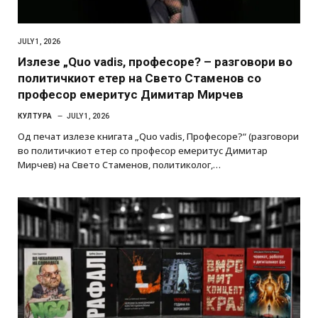
JULY 1, 2026
Излезе „Quo vadis, професоре? – разговори во
политичкиот етер на Свето Стаменов со
професор емеритус Димитар Мирчев
КУЛТУРА
JULY 1, 2026
Од печат излезе книгата „Quo vadis, Професоре?“ (разговори
во политичкиот етер со професор емеритус Димитар
Мирчев) на Свето Стаменов, политиколог,…