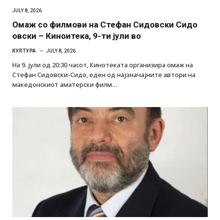
JULY 8, 2026
Омаж со филмови на Стефан Сидовски Сидо
овски – Киноитека, 9-ти јули во
КУЛТУРА
JULY 8, 2026
На 9. јули од 20:30 часот, Кинотеката организира омаж на
Стефан Сидовски-Сидо, еден од најзначајните автори на
македонскиот аматерски филм…