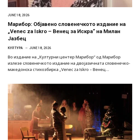
JUNE 18, 2026
Марибор: Објавено словенечкото издание на
„Venec za Iskro – Венец за Искра“ на Милан
Јазбец
КУЛТУРА
JUNE 18, 2026
Во издание на „Културни центер Марибор“ од Марибор
излезе словенечкото издание на двојазичната словенечко-
македонска стихозбирка „Venec za Iskro – Венец…