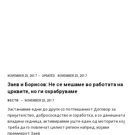
NOVEMBER 23, 2017
UPDATED:
NOVEMBER 23, 2017
Заев и Борисов: Не се мешаме во работата на
црквите, но ги охрабруваме
ВЕСТИ
NOVEMBER 23, 2017
Застанавме едни до други со потпишаниот Договор за
пријателство, добрососедство и соработка, а со денешната
владина седница, активиравме уште еден од моторите кој
треба да го повлечат целиот регион напред, изјави
премиерот Заев