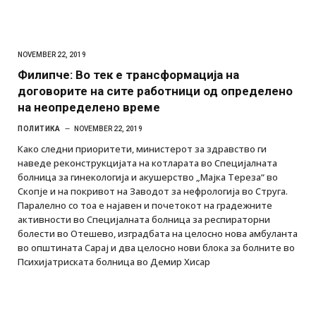
NOVEMBER 22, 2019
Филипче: Во тек е трансформација на
договорите на сите работници од определено
на неопределено време
ПОЛИТИКА
NOVEMBER 22, 2019
Како следни приоритети, министерот за здравство ги
наведе реконструкцијата на котларата во Специјалната
болница за гинекологија и акушерство „Мајка Тереза“ во
Скопје и на покривот на Заводот за нефрологија во Струга.
Паралелно со тоа е најавен и почетокот на градежните
активности во Специјалната болница за респираторни
болести во Отешево, изградбата на целосно нова амбуланта
во општината Сарај и два целосно нови блока за болните во
Психијатриската болница во Демир Хисар