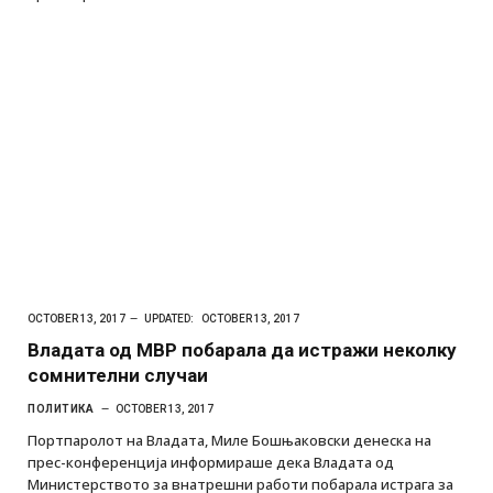
OCTOBER 13, 2017
UPDATED:
OCTOBER 13, 2017
Владата од МВР побарала да истражи неколку
сомнителни случаи
ПОЛИТИКА
OCTOBER 13, 2017
Портпаролот на Владата, Миле Бошњаковски денеска на
прес-конференција информираше дека Владата од
Министерството за внатрешни работи побарала истрага за