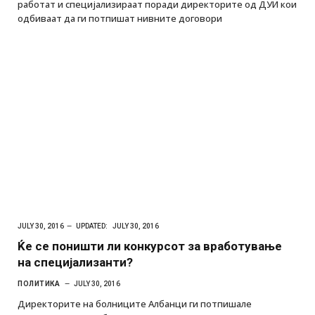
работат и специјализираат поради директорите од ДУИ кои
одбиваат да ги потпишат нивните договори
JULY 30, 2016
UPDATED:
JULY 30, 2016
Ќе се поништи ли конкурсот за вработување
на специјализанти?
ПОЛИТИКА
JULY 30, 2016
Директорите на болниците Албанци ги потпишале