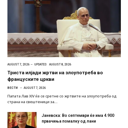
AUGUST 7, 2026
UPDATED:
AUGUST 8, 2026
Триста илјади жртви на злоупотреба во
француските цркви
ВЕСТИ
AUGUST 7, 2026
Папата Лав XIV ќе се сретне со жртвите на злоупотреба од
страна на свештеници за…
Јаневска: Во септември ќе има 4.900
првачиња помалку од лани