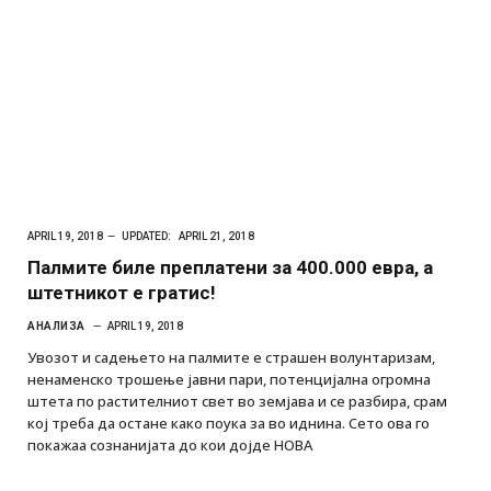
APRIL 19, 2018
UPDATED:
APRIL 21, 2018
Палмите биле преплатени за 400.000 евра, а
штетникот е гратис!
АНАЛИЗА
APRIL 19, 2018
Увозот и садењето на палмите е страшен волунтаризам,
ненаменско трошење јавни пари, потенцијална огромна
штета по растителниот свет во земјава и се разбира, срам
кој треба да остане како поука за во иднина. Сето ова го
покажаа сознанијата до кои дојде НОВА