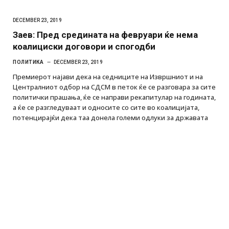
DECEMBER 23, 2019
Заев: Пред средината на февруари ќе нема
коалициски договори и спогодби
ПОЛИТИКА
DECEMBER 23, 2019
Премиерот најави дека на седниците на Извршниот и на
Централниот одбор на СДСМ в петок ќе се разговара за сите
политички прашања, ќе се направи рекапитулар на годината,
а ќе се разгледуваат и односите со сите во коалицијата,
потенцирајќи дека таа донела големи одлуки за државата