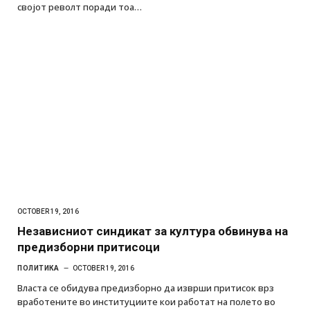
својот револт поради тоа…
OCTOBER 19, 2016
Независниот синдикат за култура обвинува на
предизборни притисоци
ПОЛИТИКА
OCTOBER 19, 2016
Власта се обидува предизборно да изврши притисок врз
вработените во институциите кои работат на полето во