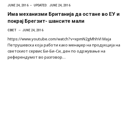
JUNE 24, 2016
UPDATED:
JUNE 24, 2016
Има механизми Британија да остане во ЕУ и
покрај Брегзит- шансите мали
СВЕТ
JUNE 24, 2016
https://www.youtube.com/watch?v=xpmN2gMhhVI Маја
Петрушевска која работи како менаџер на продукција на
светскиот сервис Би-Би-Си, ден по одржување на
референдумот во разговор…