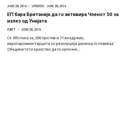
JUNE 28, 2016
UPDATED:
JUNE 28, 2016
ЕП бара Британија да го активира Членот 50 за
излез од Унијата
СВЕТ
JUNE 28, 2016
Со 395 гласа за, 200 против и 71 воздржан,
европарламентарците со резолуција денеска го повикаа
Обединетото кралство да го започне…