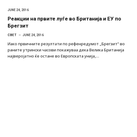
JUNE 24, 2016
Реакции на првите луѓе во Британија и ЕУ по
Брегзит
СВЕТ
JUNE 24, 2016
Иако првичните резултати по рефенредумот „Брегзит“ во
раните утрински часови покажуваа дека Велика Британија
најверојатно ќе остане во Европската унија,…