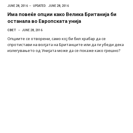
JUNE 28, 2016
UPDATED:
JUNE 28, 2016
Има повеќе опции како Велика Британија би
останала во Европската унија
СВЕТ
JUNE 28, 2016
Опциите се отворени, само кој би бил храбар да се
спротистави на волјата на Британците или да ги убеди дека
излегувањето од Унијата може да се покаже како грешно?