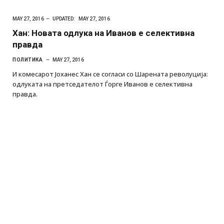
MAY 27, 2016
UPDATED:
MAY 27, 2016
Хан: Новата одлука на Иванов е селективна
правда
ПОЛИТИКА
MAY 27, 2016
И комесарот Јоханес Хан се согласи со Шарената револуција:
одлуката на претседателот Ѓорге Иванов е селективна
правда.