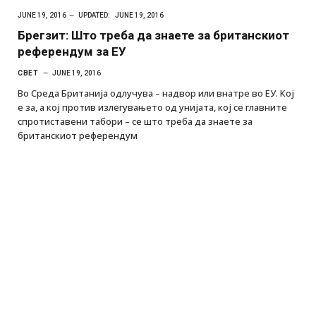
JUNE 19, 2016
UPDATED:
JUNE 19, 2016
Брегзит: Што треба да знаете за британскиот
референдум за ЕУ
СВЕТ
JUNE 19, 2016
Во Среда Британија одлучува – надвор или внатре во ЕУ. Кој
е за, а кој против излегувањето од унијата, кој се главните
спротиставени табори – се што треба да знаете за
британскиот референдум