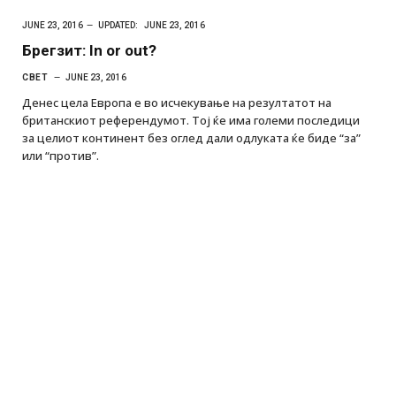
JUNE 23, 2016
UPDATED:
JUNE 23, 2016
Брегзит: In or out?
СВЕТ
JUNE 23, 2016
Денес цела Европа е во исчекување на резултатот на
британскиот референдумот. Тој ќе има големи последици
за целиот континент без оглед дали одлуката ќе биде “за”
или “против”.