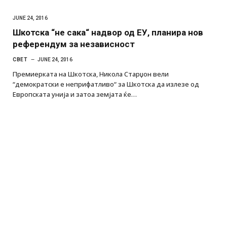
JUNE 24, 2016
Шкотска “не сака“ надвор од ЕУ, планира нов
референдум за независност
СВЕТ
JUNE 24, 2016
Премиерката на Шкотска, Никола Старџон вели
“демократски е неприфатливо“ за Шкотска да излезе од
Европската унија и затоа земјата ќе…