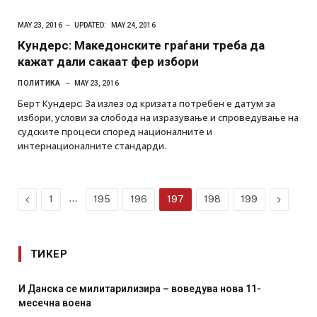
MAY 23, 2016
UPDATED:
MAY 24, 2016
Кундерс: Македонските граѓани треба да
кажат дали сакаат фер избори
ПОЛИТИКА
MAY 23, 2016
Берт Кундерс: За излез од кризата потребен е датум за
избори, услови за слобода на изразување и спроведување на
судските процеси според националните и
интернационалните стандарди.
Previous
…
Next
1
195
196
197
198
199
ТИКЕР
И Данска се милитарилизира – воведува нова 11-
месечна воена