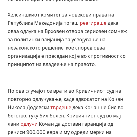
Хелсиншкиот комитет за човекови права на
Република Македонија тогаш
реагираше
дека
оваа одлука на Врховен отвора сериозен сомнеж
за политички влијанија за усвојување на
незаконското решение, кое според оваа
организација е преседан кој е во спротивност со
принципот на владеење на правото.
По ова случајот се врати во Кривичниот суд на
повторно одлучување, каде адвокатот на Кочан
Никола Додевски
тврдеше
дека Кочан не бил во
бегство, туку бил болен. Кривичниот суд во мај
лани
одлучи
Кочан да достави гаранција од
речиси 900.000 евра и му одреди мерки на