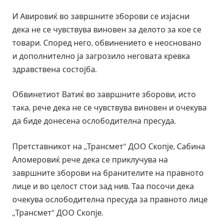
И Авировиќ во завршните зборови се изјасни
дека не се чувствува виновен за делото за кое се
товари. Според него, обвинението е неосновано
и дополнително ја загрозило неговата кревка
здравствена состојба.
Обвинетиот Ватиќ во завршните зборови, исто
така, рече дека не се чувствува виновен и очекува
да биде донесена ослободителна пресуда.
Претставникот на „Трансмет“ ДОО Скопје, Сабина
Аломеровиќ рече дека се приклучува на
завршните зборови на бранителите на правното
лице и во целост стои зад нив. Таа посочи дека
очекува ослободителна пресуда за правното лице
„Трансмет“ ДОО Скопје.