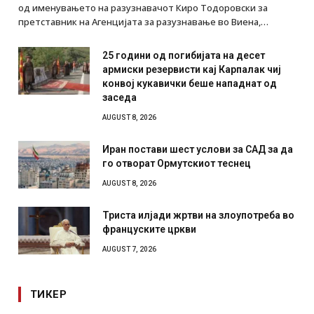
од именувањето на разузнавачот Киро Тодоровски за
претставник на Агенцијата за разузнавање во Виена,…
25 години од погибијата на десет
армиски резервисти кај Карпалак чиј
конвој кукавички беше нападнат од
заседа
AUGUST 8, 2026
Иран постави шест услови за САД за да
го отворат Ормутскиот теснец
AUGUST 8, 2026
Триста илјади жртви на злоупотреба во
француските цркви
AUGUST 7, 2026
ТИКЕР