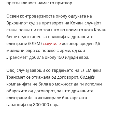
претпазливост наместо притвор.
Освен контроверзноста околу одлуката на
Врховниот суд за притворот на Кочан, случајот
стана познат и по тоа што во времето кога Кочан
беше недостапен за полицијата државните
електрани (ЕЛЕМ)
склучиле
договор вреден 2,5
милиони евра со повеќе фирми, од кои
„Трансмет“ добила околу 150 илјади евра.
Овој случај заврши со тврдењето на ЕЛЕМ дека
Трансмет се откажала од договорот, бидејќи
компанијата не била во можност да ги исполни
обврските од договорот, за што државните
електрани ќе ја активирале банкарската
гаранција од 300.000 евра.