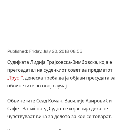
Published: Friday, July 20, 2018 08:56
Судијката Лидија Трајковска-Зимбовска, која е
претседател на судечкиот совет за предметот
„Труст“
, денеска треба да ја објави пресудата за
обвинетите во овој случај.
Обвинетите Сеад Кочан, Василије Авировиќ и
Сафет Ватиќ пред Судот се изјаснија дека не
чувствуваат вина за делото за кое се товарат.