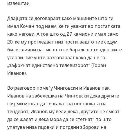
извештаи.
Двајцата се договараат како машините што ги
имал Кочан под наем, ќе ги уважат во постапката
како негови. А тоа што од 27 камиони имал само
20, ќе му прогледаат низ прсти, зашто тие седум
биле слични на тие што се барале во тендерските
услови. Тие уште разговараат како да не го
„зафркнат единствено телевизорот“ (Горан
Иванов).
Во разговор помеѓу Чинговски и Иванов пак,
Иванов на забелешка на Чинговски дека другите
фирми можат да се жалат на постапката на
тендерот, Иванов му вели дека „другите не смеат
да се жалат и дека мора да се стегнат“ по што
упатува низа пцовки и погрдни зборови на