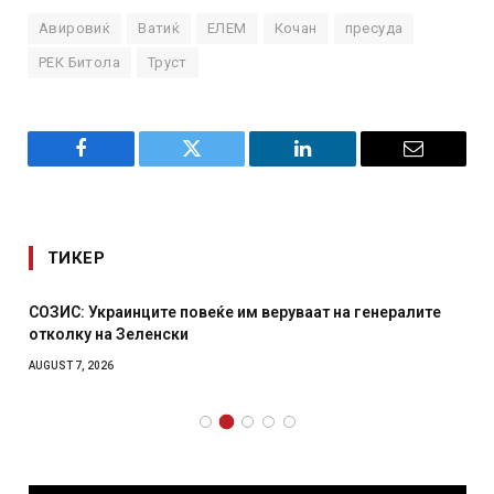
Авировиќ
Ватиќ
ЕЛЕМ
Кочан
пресуда
РЕК Битола
Труст
Facebook
Twitter
LinkedIn
Email
ТИКЕР
СОЗИС: Украинците повеќе им веруваат на генералите
отколку на Зеленски
AUGUST 7, 2026