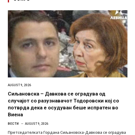
AUGUST 9, 2026
Сиљановска – Давкова се оградува од
случајот со разузнавачот Тодоровски кој со
потврда дека е осудуван беше испратен во
Виена
ВЕСТИ
AUGUST 9, 2026
Претседателката Гордана Сиљановска-Давкова се оградува