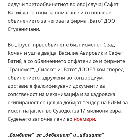
одлучи третообвинетиот во овој случај Сафет
Васиќ да го гони за помагање и го повлече
обвинението за неговата фирма „Вато“ ДОО
Студеничани.
Во „Труст“ првообвинет е бизнисменот Сеад
Кочан и уште двајца, Василие Авировиќ и Сафет
Ватиќ, а со обвинението опфатени се и фирмите
„Трансмет“, „Силекс“ и „Вато“ ДООЕЛ кои според
обвинението, здружени во конзорциум,
доставиле фалсификувани документи за
сопственост на механизација и за кадровска
екипираност со цел да добијат тендер на ЕЛЕМ за
ископ на јаглен во Суводол за 17 милиони евра.
Судењето започна лани во
ноември
.
„Бомбите“ за „дебелиот“ и „ибицата“