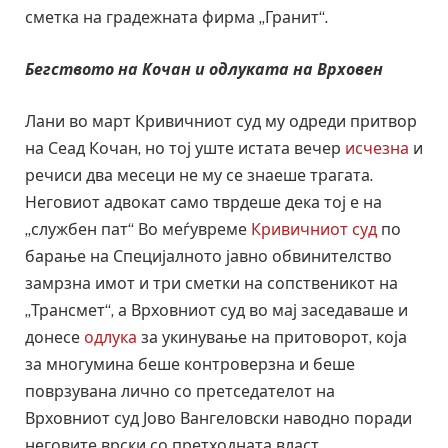
сметка на градежната фирма „Гранит“.
Бегството на Кочан и одлуката на Врховен
Лани во март Кривичниот суд му одреди притвор
на Сеад Кочан, но тој уште истата вечер
исчезна
и
речиси два месеци не му се знаеше трагата.
Неговиот адвокат само тврдеше дека тој е на
„службен пат“ Во меѓувреме
Кривичниот суд
по
барање на Специјалното јавно обвинителство
замрзна имот и три сметки на сопственикот на
„Трансмет“, а Врховниот суд во мај заседаваше и
донесе
одлука
за укинување на притоворот, која
за многумина беше контроверзна и беше
поврзувана лично со претседателот на
Врховниот суд Јово Вангеловски наводно поради
неговите врски со претходната власт.