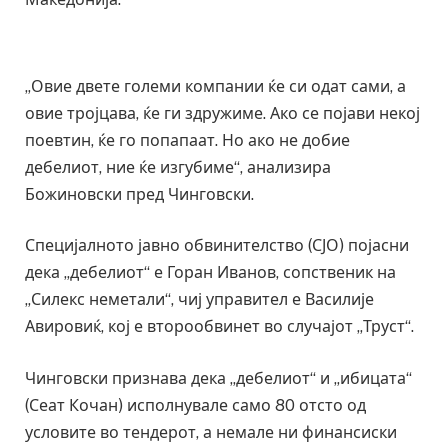
„Овие двете големи компании ќе си одат сами, а
овие тројцава, ќе ги здружиме. Ако се појави некој
поевтин, ќе го попапаат. Но ако не добие
дебелиот, ние ќе изгубиме“, анализира
Божиновски пред Чинговски.
Специјалното јавно обвинителство (СЈО) појасни
дека „дебелиот“ е Горан Иванов, сопственик на
„Силекс неметали“, чиј управител е Василије
Авировиќ, кој е второобвинет во случајот „Труст“.
Чинговски признава дека „дебелиот“ и „ибицата“
(Сеат Кочан) исполнувале само 80 отсто од
условите во тендерот, а немале ни финансиски