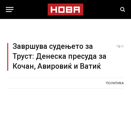
Завршува судењето за
0
Труст: Денеска пресуда за
Кочан, Авировиќ и Ватиќ
ПОЛИТИКА