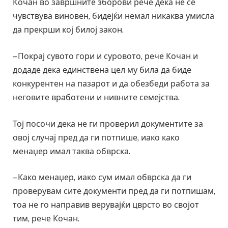
Кочан во завршните зборови рече дека не се
чувствува виновен, бидејќи немал никаква умисла
да прекрши кој билој закон.
– Покрај сувото гори и суровото, рече Кочан и
додаде дека единствена цел му била да биде
конкурентен на пазарот и да обезбеди работа за
неговите вработени и нивните семејства.
Тој посочи дека не ги проверил документите за
овој случај пред да ги потпише, иако како
менаџер имал таква обврска.
– Како менаџер, иако сум имал обврска да ги
проверувам сите документи пред да ги потпишам,
тоа не го направив верувајќи цврсто во својот
тим, рече Кочан.