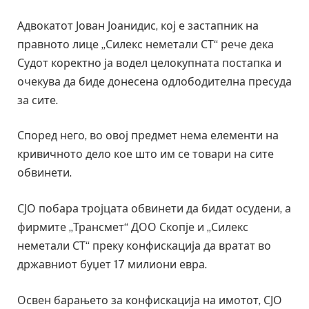
Адвокатот Јован Јоанидис, кој е застапник на
правното лице „Силекс неметали СТ“ рече дека
Судот коректно ја водел целокупната постапка и
очекува да биде донесена одлободителна пресуда
за сите.
Според него, во овој предмет нема елементи на
кривичното дело кое што им се товари на сите
обвинети.
СЈО побара тројцата обвинети да бидат осудени, а
фирмите „Трансмет“ ДОО Скопје и „Силекс
неметали СТ“ преку конфискација да вратат во
државниот буџет 17 милиони евра.
Освен барањето за конфискација на имотот, СЈО