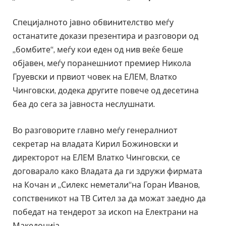
Специјалното јавно обвинителство меѓу
останатите докази презентира и разговори од
„бомбите“, меѓу кои еден од нив веќе беше
објавен, меѓу поранешниот премиер Никола
Груевски и првиот човек на ЕЛЕМ, Влатко
Чинговски, додека другите повече од десетина
беа до сега за јавноста неслушнати.
Во разговорите главно меѓу генералниот
секретар на владата Кирил Божиновски и
директорот на ЕЛЕМ Влатко Чинговски, се
договарало како Владата да ги здружи фирмата
на Кочан и „Силекс неметали“на Горан Иванов,
сопственикот на ТВ Сител за да можат заедно да
победат на тендерот за ископ на Електрани на
Македонија.