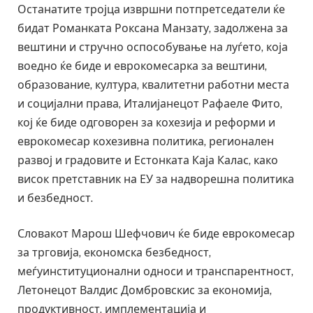
Останатите тројца извршни потпретседатели ќе
бидат Романката Роксана Манзату, задолжена за
вештини и стручно оспособување на луѓето, која
воедно ќе биде и еврокомесарка за вештини,
образование, култура, квалитетни работни места
и социјални права, Италијанецот Рафаеле Фито,
кој ќе биде одговорен за кохезија и реформи и
еврокомесар кохезивна политика, регионален
развој и градовите и Естонката Каја Калас, како
висок претставник на ЕУ за надворешна политика
и безбедност.
Словакот Марош Шефчович ќе биде еврокомесар
за трговија, економска безбедност,
меѓуинституционални односи и транспарентност,
Летонецот Валдис Домбровскис за економија,
продуктивност, имплементација и