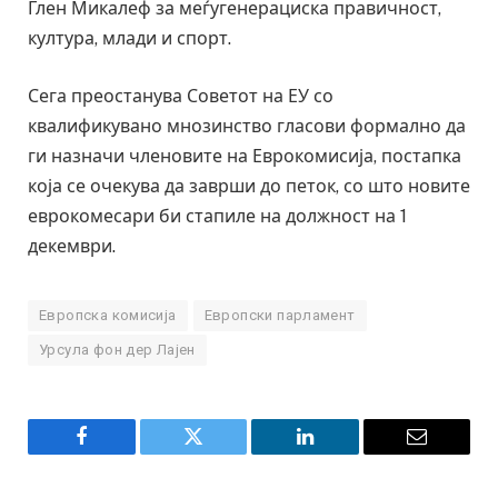
Глен Микалеф за меѓугенерациска правичност,
култура, млади и спорт.
Сега преостанува Советот на ЕУ со
квалификувано мнозинство гласови формално да
ги назначи членовите на Еврокомисија, постапка
која се очекува да заврши до петок, со што новите
еврокомесари би стапиле на должност на 1
декември.
Европска комисија
Европски парламент
Урсула фон дер Лајен
Facebook
Twitter
LinkedIn
Email