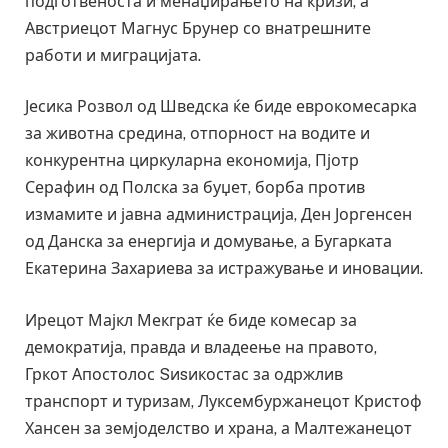
подготвеноста и менаџирањето на кризи, а
Австриецот Магнус Брунер со внатрешните
работи и миграцијата.
Јесика Розвол од Шведска ќе биде еврокомесарка
за животна средина, отпорност на водите и
конкурентна циркуларна економија, Пјотр
Серафин од Полска за буџет, борба против
измамите и јавна администрација, Ден Јоргенсен
од Данска за енергија и домување, а Бугарката
Екатерина Захариева за истражување и иновации.
Ирецот Мајкл Мекграт ќе биде комесар за
демократија, правда и владеење на правото,
Гркот Апостолос Sиsикостас за одржлив
транспорт и туризам, Луксембуржанецот Кристоф
Хансен за земјоделство и храна, а Малтежанецот