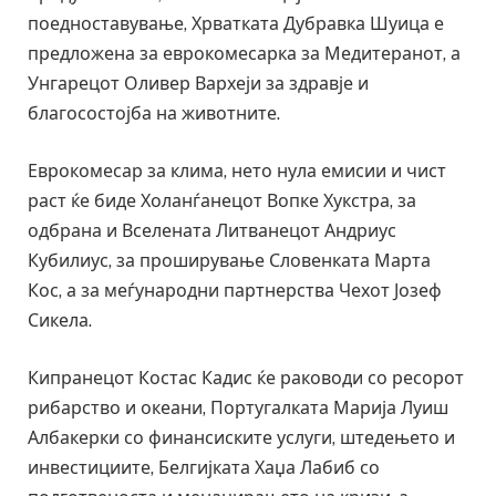
поедноставување, Хрватката Дубравка Шуица е
предложена за еврокомесарка за Медитеранот, а
Унгарецот Оливер Вархеји за здравје и
благосостојба на животните.
Еврокомесар за клима, нето нула емисии и чист
раст ќе биде Холанѓанецот Вопке Хукстра, за
одбрана и Вселената Литванецот Андриус
Кубилиус, за проширување Словенката Марта
Кос, а за меѓународни партнерства Чехот Јозеф
Сикела.
Кипранецот Костас Кадис ќе раководи со ресорот
рибарство и океани, Португалката Марија Луиш
Албакерки со финансиските услуги, штедењето и
инвестициите, Белгијката Хаџа Лабиб со