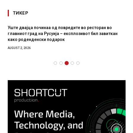
ТИКЕР
Уште двајца починаа од повредите во ресторан во
главниот град на Русуија – експлозивот бил завиткан
како роденденски подарок
AUGUST 2, 2026