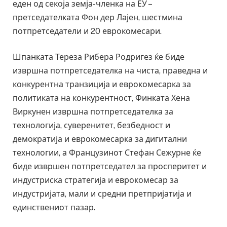
еден од секоја земја-членка на ЕУ –
претседателката Фон дер Лајен, шестмина
потпретседатели и 20 еврокомесари.
Шпанката Тереза Рибера Родригез ќе биде
извршна потпретседателка на чиста, праведна и
конкурентна транзиција и еврокомесарка за
политиката на конкурентност, Финката Хена
Виркунен извршна потпретседателка за
технологија, суверенитет, безбедност и
демократија и еврокомесарка за дигитални
технологии, а Французинот Стефан Сежурне ќе
биде извршен потпретседател за просперитет и
индустриска стратегија и еврокомесар за
индустријата, мали и средни претпријатија и
единствениот пазар.