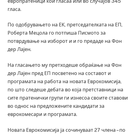
европратеници кои гласаа или во случајов 345
гласа.
По одобрувањето на ЕК, претседателката на ЕП,
Роберта Мецола го потпиша Писмото за
потврдување на изборот и и го предаде на Фон
дер Лајен.
На гласањето му претходеше обраќање на Фон
дер Лајен пред ЕП посветено на составот и
програмата на работа на новата Еврокомисија,
по што следеше дебата во која претставници на
сите пратенички групи ги изнесоа своите ставови
во однос на предложените кандидати за
еврокомесари и програмата.
Новата Еврокомисија ја сочинуваат 27 члена – по